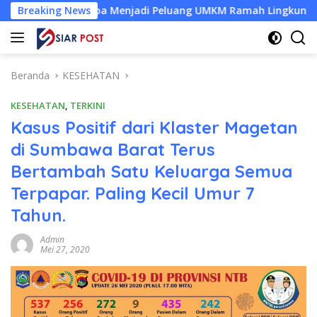
Langsung
t Kelapa Menjadi Peluang UMKM Ramah Lingkungan
Breaking News
Desa
ke
konten
Beranda
KESEHATAN
KESEHATAN
,
TERKINI
Kasus Positif dari Klaster Magetan
di Sumbawa Barat Terus
Bertambah Satu Keluarga Semua
Terpapar. Paling Kecil Umur 7
Tahun.
Admin
Mei 27, 2020