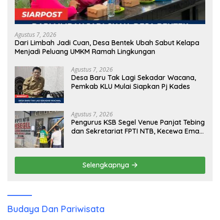
Agustus 7, 2026
Dari Limbah Jadi Cuan, Desa Bentek Ubah Sabut Kelapa
Menjadi Peluang UMKM Ramah Lingkungan
Agustus 7, 2026
Desa Baru Tak Lagi Sekadar Wacana,
Pemkab KLU Mulai Siapkan Pj Kades
Agustus 7, 2026
Pengurus KSB Segel Venue Panjat Tebing
dan Sekretariat FPTI NTB, Kecewa Emas
Porprov Beralih Ke Dompu
Selengkapnya
Budaya Dan Pariwisata