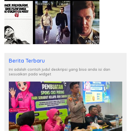
Berita Terbaru
Ini adalah contoh judul deskripsi yang bisa anda isi dan
sesuaikan pada widget