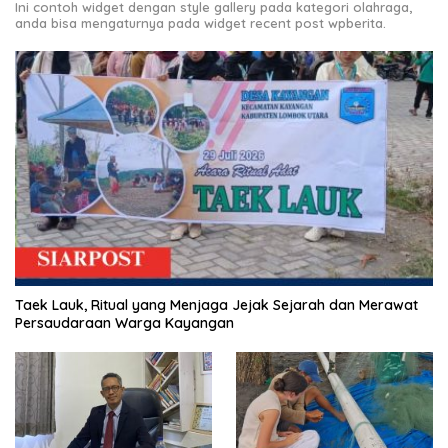
Ini contoh widget dengan style gallery pada kategori olahraga,
anda bisa mengaturnya pada widget recent post wpberita.
Taek Lauk, Ritual yang Menjaga Jejak Sejarah dan Merawat
Persaudaraan Warga Kayangan