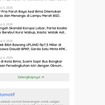
ak Curiga, Minta MA dan KY Turun Tangan
us 5, 2026
l! Pria Paruh Baya Asal Bima Ditemukan
as dan Menangis di Lampu Merah BSD
gerang
us 3, 2026
engah Skandal Korupsi Lobar, Partai Koalisi
k Berebut Kursi Wabup, Kasta: Watak Asli
tik Kekuasaan Terbongkar!
us 3, 2026
ek Bibit Bawang UPLAND Rp7,5 Miliar di
awa Diaudit BPKP, Garda Satu Minta KPK
n Awasi Dugaan Kejanggalan
us 2, 2026
l di Kota Bima, Suami Sopir Bus Bongkar
an Perselingkuhan Istri dengan Oknum
ol PP, Video Adu Mulut Heboh
Selengkapnya
tomotif
i adalah contoh keterangan untuk widget