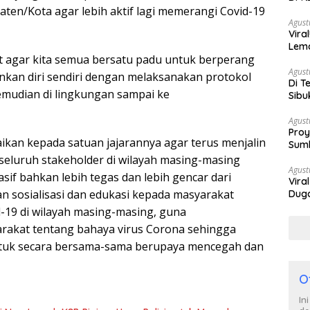
ten/Kota agar lebih aktif lagi memerangi Covid-19
Berh
Agust
Vira
Lem
 agar kita semua bersatu padu untuk berperang
Tan
Agust
inkan diri sendiri dengan melaksanakan protokol
Di T
kemudian di lingkungan sampai ke
Sibu
Poli
Agust
Proy
ikan kepada satuan jajarannya agar terus menjalin
Sumb
Turu
seluruh stakeholder di wilayah masing-masing
Agust
if bahkan lebih tegas dan lebih gencar dari
Vira
 sosialisasi dan edukasi kepada masyarakat
Duga
Satp
19 di wilayah masing-masing, guna
akat tentang bahaya virus Corona sehingga
 untuk secara bersama-sama berupaya mencegah dan
O
In