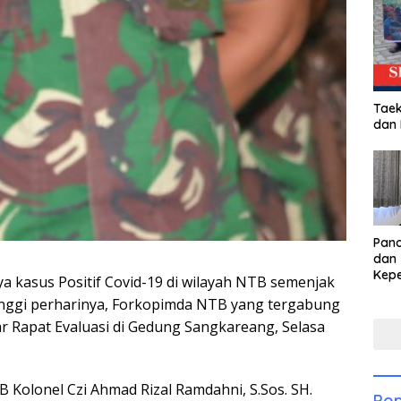
Taek
dan
Pan
dan 
Kep
 kasus Positif Covid-19 di wilayah NTB semenjak
dal
tinggi perharinya, Forkopimda NTB yang tergabung
Pari
 Rapat Evaluasi di Gedung Sangkareang, Selasa
 Kolonel Czi Ahmad Rizal Ramdahni, S.Sos. SH.
Pop