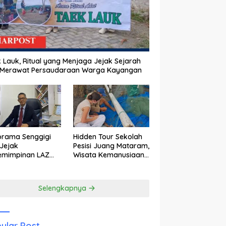
 Lauk, Ritual yang Menjaga Jejak Sejarah
 Merawat Persaudaraan Warga Kayangan
orama Senggigi
Hidden Tour Sekolah
Jejak
Pesisi Juang Mataram,
emimpinan LAZ
Wisata Kemanusiaan
am Kebangkitan
yang Membuka Mata
wisata
tentang Pendidikan
Anak Pesisir
Selengkapnya
ular Post