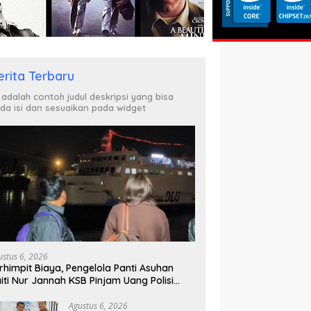
erita Terbaru
i adalah contoh judul deskripsi yang bisa
da isi dan sesuaikan pada widget
ustus 6, 2026
rhimpit Biaya, Pengelola Panti Asuhan
iti Nur Jannah KSB Pinjam Uang Polisi
tuk Menyeberang, Asesmen Bantuan Tak
njung Tuntas
Agustus 6, 2026