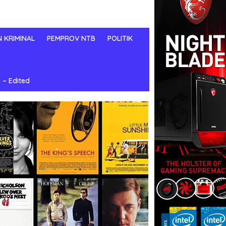
N KRIMINAL
PEMPROV NTB
POLITIK
 – Edited