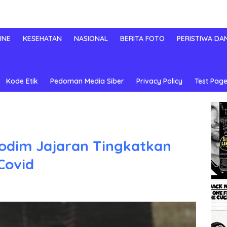
INE
KESEHATAN
NASIONAL
BERITA FOTO
PERISTIWA DA
Kode Etik
Pedoman Media Siber
Privacy Policy
Test Page
odim Jajaran Tingkatkan
Covid