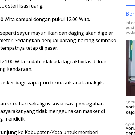
ox sterilisasi uang.
Ber
0 Wita sampai dengan pukul 12.00 Wita.
Ini 
post
perti sayur mayur, ikan dan daging akan digelar
pada
 meter. Sedangkan penjual barang-barang sembako
 tempatnya tetap di pasar.
.00 Wita sudah tidak ada lagi aktivitas di luar
ang kendaraan.
sker bagi siapa pun termasuk anak anak jika
Agust
dan sore hari sekaligus sosialisasi pencegahan
Voni
 masyarakat yang tidak menggunakan masker di
Keja
g mendidik.
Agust
Voni
kunjung ke Kabupaten/Kota untuk memberi
DPRD