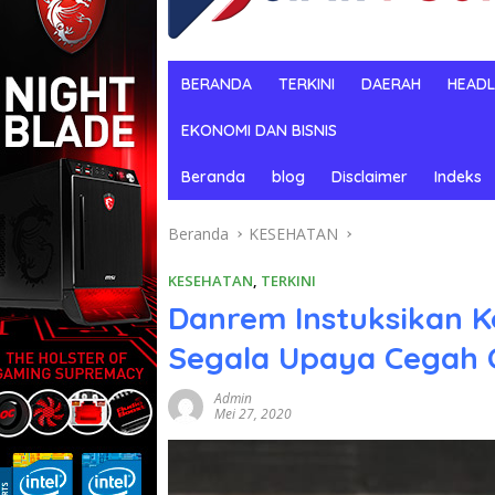
BERANDA
TERKINI
DAERAH
HEADL
EKONOMI DAN BISNIS
Beranda
blog
Disclaimer
Indeks
Beranda
KESEHATAN
KESEHATAN
,
TERKINI
Danrem Instuksikan K
Segala Upaya Cegah 
Admin
Mei 27, 2020