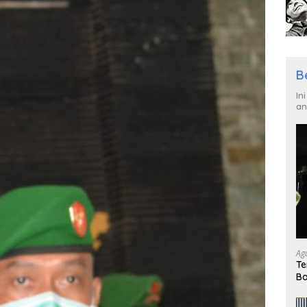
B
In
an
Ag
Te
Ba
un
Ku