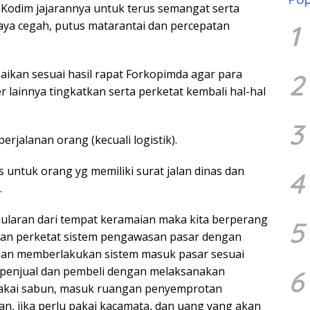
 Kodim jajarannya untuk terus semangat serta
aya cegah, putus matarantai dan percepatan
1
ikan sesuai hasil rapat Forkopimda agar para
2
 lainnya tingkatkan serta perketat kembali hal-hal
3
rjalanan orang (kecuali logistik).
s untuk orang yg memiliki surat jalan dinas dan
4
.
ularan dari tempat keramaian maka kita berperang
5
dan perketat sistem pengawasan pasar dengan
dan memberlakukan sistem masuk pasar sesuai
 penjual dan pembeli dengan melaksanakan
6
pakai sabun, masuk ruangan penyemprotan
an, jika perlu pakai kacamata, dan uang yang akan