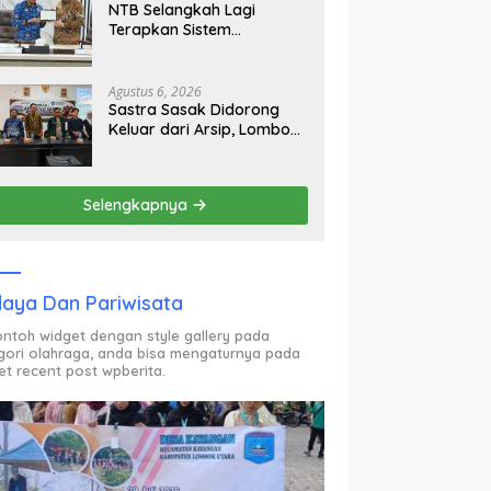
NTB Selangkah Lagi
Terapkan Sistem
Manajemen Talenta ASN
Agustus 6, 2026
Sastra Sasak Didorong
Keluar dari Arsip, Lombok
Utara Bangun Ruang
Kreatif bagi Generasi
Muda
Selengkapnya
aya Dan Pariwisata
contoh widget dengan style gallery pada
gori olahraga, anda bisa mengaturnya pada
et recent post wpberita.