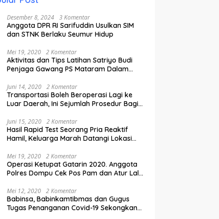
Desember 8, 2024
3 Komentar
Anggota DPR RI Sarifuddin Usulkan SIM
dan STNK Berlaku Seumur Hidup
Mei 19, 2020
2 Komentar
Aktivitas dan Tips Latihan Satriyo Budi
Penjaga Gawang PS Mataram Dalam
Masa Pandemi Covid-19.
Juni 14, 2020
2 Komentar
Transportasi Boleh Beroperasi Lagi ke
Luar Daerah, Ini Sejumlah Prosedur Bagi
Penumpang.
Juni 15, 2020
2 Komentar
Hasil Rapid Test Seorang Pria Reaktif
Hamil, Keluarga Marah Datangi Lokasi
Karantina
Mei 19, 2020
2 Komentar
Operasi Ketupat Gatarin 2020. Anggota
Polres Dompu Cek Pos Pam dan Atur Lalu
Lintas.
Mei 12, 2020
2 Komentar
Babinsa, Babinkamtibmas dan Gugus
Tugas Penanganan Covid-19 Sekongkang
Pasang Stiker di Rumah Warga Berstatus