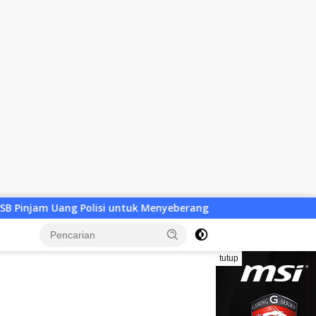
ntuk Menyeberang, Asesmen Bantuan Tak Kunjung Tuntas
tutup