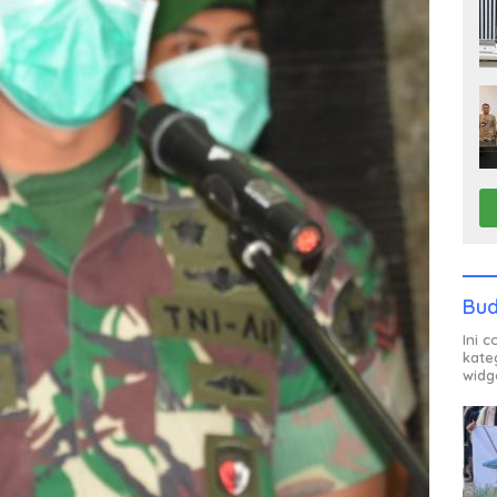
Bud
Ini 
kate
widg