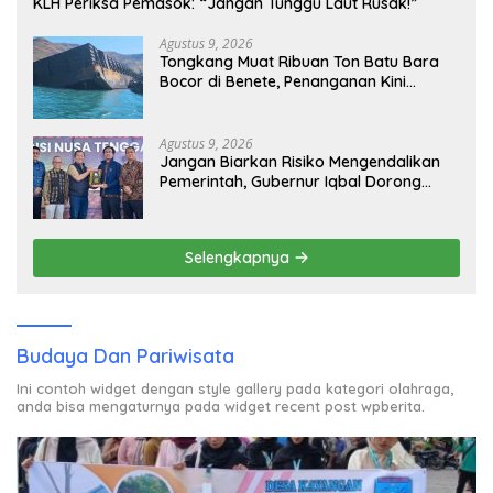
KLH Periksa Pemasok: “Jangan Tunggu Laut Rusak!”
Agustus 9, 2026
Tongkang Muat Ribuan Ton Batu Bara
Bocor di Benete, Penanganan Kini
Sampai ke Deputi Gakkum KLH
Agustus 9, 2026
Jangan Biarkan Risiko Mengendalikan
Pemerintah, Gubernur Iqbal Dorong
Birokrasi Berani Ambil Keputusan
Selengkapnya
Budaya Dan Pariwisata
Ini contoh widget dengan style gallery pada kategori olahraga,
anda bisa mengaturnya pada widget recent post wpberita.