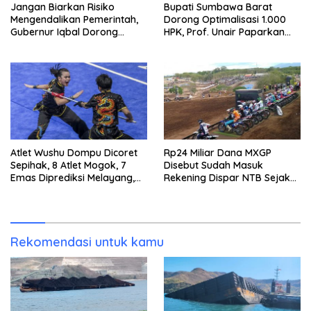
Jangan Biarkan Risiko
Bupati Sumbawa Barat
Mengendalikan Pemerintah,
Dorong Optimalisasi 1.000
Gubernur Iqbal Dorong
HPK, Prof. Unair Paparkan
Birokrasi Berani Ambil
Kunci Lahirkan Generasi
Keputusan
Emas 2045
Atlet Wushu Dompu Dicoret
Rp24 Miliar Dana MXGP
Sepihak, 8 Atlet Mogok, 7
Disebut Sudah Masuk
Emas Diprediksi Melayang,
Rekening Dispar NTB Sejak
Ada Apa di Porprov NTB
2024, Mengapa Utang Rp11
2026
Miliar Belum Dibayar?
Rekomendasi untuk kamu