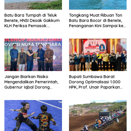
Batu Bara Tumpah di Teluk
Tongkang Muat Ribuan Ton
Benete, HNSI Desak Gakkum
Batu Bara Bocor di Benete,
KLH Periksa Pemasok:
Penanganan Kini Sampai ke
“Jangan Tunggu Laut
Deputi Gakkum KLH
Rusak!”
Jangan Biarkan Risiko
Bupati Sumbawa Barat
Mengendalikan Pemerintah,
Dorong Optimalisasi 1.000
Gubernur Iqbal Dorong
HPK, Prof. Unair Paparkan
Birokrasi Berani Ambil
Kunci Lahirkan Generasi
Keputusan
Emas 2045