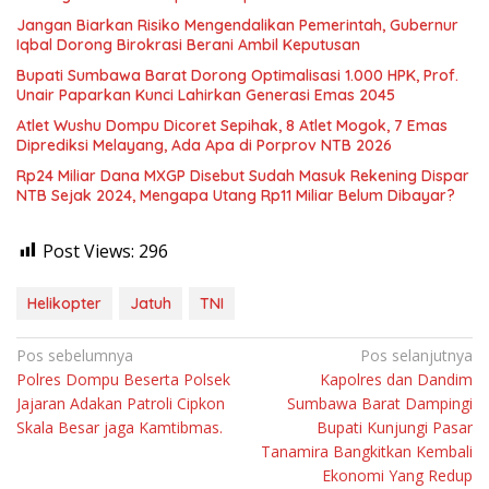
Jangan Biarkan Risiko Mengendalikan Pemerintah, Gubernur
Iqbal Dorong Birokrasi Berani Ambil Keputusan
Bupati Sumbawa Barat Dorong Optimalisasi 1.000 HPK, Prof.
Unair Paparkan Kunci Lahirkan Generasi Emas 2045
Atlet Wushu Dompu Dicoret Sepihak, 8 Atlet Mogok, 7 Emas
Diprediksi Melayang, Ada Apa di Porprov NTB 2026
Rp24 Miliar Dana MXGP Disebut Sudah Masuk Rekening Dispar
NTB Sejak 2024, Mengapa Utang Rp11 Miliar Belum Dibayar?
Post Views:
296
Helikopter
Jatuh
TNI
Navigasi
Pos sebelumnya
Pos selanjutnya
Polres Dompu Beserta Polsek
Kapolres dan Dandim
pos
Jajaran Adakan Patroli Cipkon
Sumbawa Barat Dampingi
Skala Besar jaga Kamtibmas.
Bupati Kunjungi Pasar
Tanamira Bangkitkan Kembali
Ekonomi Yang Redup