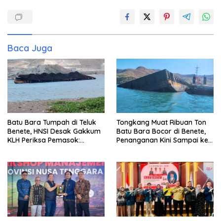
Baca Juga
Batu Bara Tumpah di Teluk
Tongkang Muat Ribuan Ton
Benete, HNSI Desak Gakkum
Batu Bara Bocor di Benete,
KLH Periksa Pemasok:
Penanganan Kini Sampai ke
“Jangan Tunggu Laut
Deputi Gakkum KLH
Rusak!”