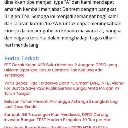
dinaikkan tipe menjadi type “A” dan kami mendapat
amanah kembali menjabat Danrem dengan pangkat
Brigjen TNI. Semoga ini menjadi semangat bagi kami
dan Jajaran korem 162/WB untuk dapat meningkatkan
kinerja dalam pengabdian kepada masyarakat, bangsa
dan negara tercinta dalam menghadapi tugas dihari-
hari mendatang.
Berita Terkait
FPT Desak Kejari KSB Buka Identitas 9 Anggota DPRD yang
Diklaim Diperiksa, Kasus Combine Tak Kunjung Ada
Tersangka
Vonis Bebas Tiga Terdakwa Dana “Siluman” DPRD NTB, Aliansi
For Justice Save KSB: Publik Berhak Curiga, Minta MA dan KY
Turun Tangan
Belasan Tahun Menanti, Murangga Akhirnya Selangkah Lagi
Jadi Desa Sendiri
Sampah Gili Trawangan Kian Mendesak, DPRD Dorong
Investor Bangun TPST Modern Pengolah 20 Ton per Hari
Usai Vonis Bebas Kasus Gratifikasi DPRD NTB, SASAKA