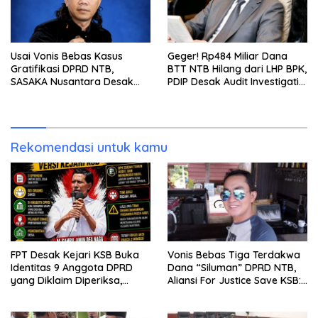
Usai Vonis Bebas Kasus
Geger! Rp484 Miliar Dana
Gratifikasi DPRD NTB,
BTT NTB Hilang dari LHP BPK,
SASAKA Nusantara Desak
PDIP Desak Audit Investigatif
Kejati Gandeng KPK Bongkar
dan Klarifikasi Terbuka
Dugaan ‘Dana Siluman’
Rekomendasi untuk kamu
FPT Desak Kejari KSB Buka
Vonis Bebas Tiga Terdakwa
Identitas 9 Anggota DPRD
Dana “Siluman” DPRD NTB,
yang Diklaim Diperiksa,
Aliansi For Justice Save KSB:
Kasus Combine Tak Kunjung
Publik Berhak Curiga, Minta
Ada Tersangka
MA dan KY Turun Tangan