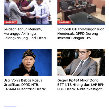
Belasan Tahun Menanti,
Sampah Gili Trawangan Kian
Murangga Akhirnya
Mendesak, DPRD Dorong
Selangkah Lagi Jadi Desa
Investor Bangun TPST
Sendiri
Modern Pengolah 20 Ton per
Hari
Usai Vonis Bebas Kasus
Geger! Rp484 Miliar Dana
Gratifikasi DPRD NTB,
BTT NTB Hilang dari LHP BPK,
SASAKA Nusantara Desak
PDIP Desak Audit Investigatif
Kejati Gandeng KPK Bongkar
dan Klarifikasi Terbuka
Dugaan ‘Dana Siluman’