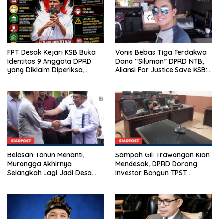
FPT Desak Kejari KSB Buka
Vonis Bebas Tiga Terdakwa
Identitas 9 Anggota DPRD
Dana “Siluman” DPRD NTB,
yang Diklaim Diperiksa,
Aliansi For Justice Save KSB:
Kasus Combine Tak Kunjung
Publik Berhak Curiga, Minta
Ada Tersangka
MA dan KY Turun Tangan
Belasan Tahun Menanti,
Sampah Gili Trawangan Kian
Murangga Akhirnya
Mendesak, DPRD Dorong
Selangkah Lagi Jadi Desa
Investor Bangun TPST
Sendiri
Modern Pengolah 20 Ton per
Hari