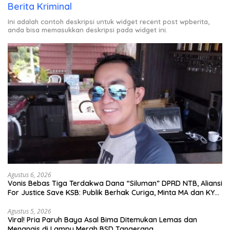
Berita Kriminal
Ini adalah contoh deskripsi untuk widget recent post wpberita,
anda bisa memasukkan deskripsi pada widget ini.
Agustus 6, 2026
Vonis Bebas Tiga Terdakwa Dana “Siluman” DPRD NTB, Aliansi
For Justice Save KSB: Publik Berhak Curiga, Minta MA dan KY
Turun Tangan
Agustus 5, 2026
Viral! Pria Paruh Baya Asal Bima Ditemukan Lemas dan
Menangis di Lampu Merah BSD Tangerang