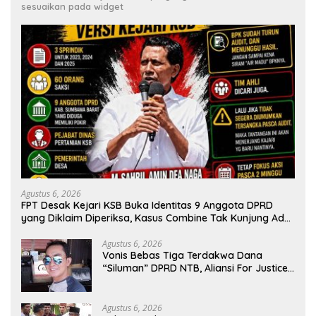
sesuaikan pada widget
Agustus 6, 2026
FPT Desak Kejari KSB Buka Identitas 9 Anggota DPRD
yang Diklaim Diperiksa, Kasus Combine Tak Kunjung Ada
Tersangka
Agustus 6, 2026
Vonis Bebas Tiga Terdakwa Dana
“Siluman” DPRD NTB, Aliansi For Justice
Save KSB: Publik Berhak Curiga, Minta
MA dan KY Turun Tangan
Agustus 6, 2026