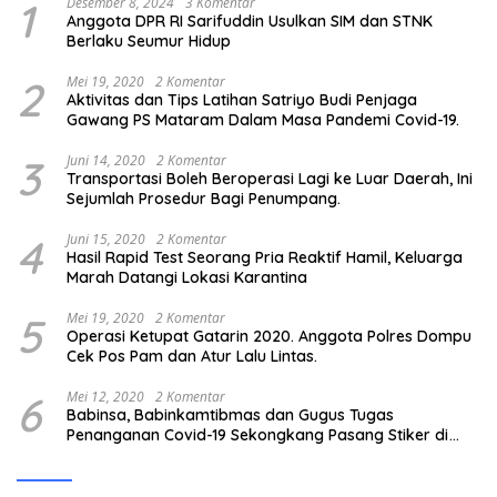
1
Desember 8, 2024
3 Komentar
Anggota DPR RI Sarifuddin Usulkan SIM dan STNK
Berlaku Seumur Hidup
2
Mei 19, 2020
2 Komentar
Aktivitas dan Tips Latihan Satriyo Budi Penjaga
Gawang PS Mataram Dalam Masa Pandemi Covid-19.
3
Juni 14, 2020
2 Komentar
Transportasi Boleh Beroperasi Lagi ke Luar Daerah, Ini
Sejumlah Prosedur Bagi Penumpang.
4
Juni 15, 2020
2 Komentar
Hasil Rapid Test Seorang Pria Reaktif Hamil, Keluarga
Marah Datangi Lokasi Karantina
5
Mei 19, 2020
2 Komentar
Operasi Ketupat Gatarin 2020. Anggota Polres Dompu
Cek Pos Pam dan Atur Lalu Lintas.
6
Mei 12, 2020
2 Komentar
Babinsa, Babinkamtibmas dan Gugus Tugas
Penanganan Covid-19 Sekongkang Pasang Stiker di
Rumah Warga Berstatus ODP.