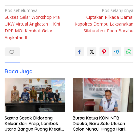
Navigasi
Pos sebelumnya
Pos selanjutnya
Sukses Gelar Workshop Pra
Ciptakan Pilkada Damai
pos
UKW Virtual Angkatan I, Kini
Kapolres Dompu Laksanakan
DPP MOI Kembali Gelar
Silaturahmi Pada Bacabu
Angkatan II
Baca Juga
Sastra Sasak Didorong
Bursa Ketua KONI NTB
Keluar dari Arsip, Lombok
Dibuka, Baru Satu Utusan
Utara Bangun Ruang Kreatif
Calon Muncul Hingga Hari
bagi Generasi Muda
Kedua