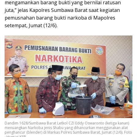
mengamankan barang bukti yang bernilai ratusan
juta,” jelas Kapolres Sumbawa Barat saat kegiatan
pemusnahan barang bukti narkoba di Mapolres
setempat, Jumat (12/6).
Dandim 1628/Sumbawa Barat Letkol CZI Eddy Oswaronto (ketiga kanan)
menuangkan Narkoba jenis Shabu yang dihancurkan menggunakan alat
penghancur (blender) di Markas Polres Sumbawa Barat, Jumat (12/6). Foto
: Humas KSB