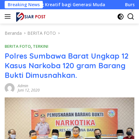
Langsung
 Kreatif bagi Generasi Muda
Breaking News
Bursa Ketua KONI NTB Dib
ke
konten
Beranda
BERITA FOTO
BERITA FOTO
,
TERKINI
Polres Sumbawa Barat Ungkap 12
Kasus Narkoba 120 gram Barang
Bukti Dimusnahkan.
Admin
Juni 12, 2020