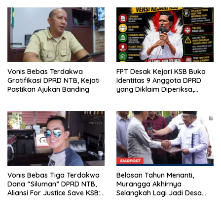
Vonis Bebas Terdakwa
FPT Desak Kejari KSB Buka
Gratifikasi DPRD NTB, Kejati
Identitas 9 Anggota DPRD
Pastikan Ajukan Banding
yang Diklaim Diperiksa,
Kasus Combine Tak Kunjung
Ada Tersangka
Vonis Bebas Tiga Terdakwa
Belasan Tahun Menanti,
Dana “Siluman” DPRD NTB,
Murangga Akhirnya
Aliansi For Justice Save KSB:
Selangkah Lagi Jadi Desa
Publik Berhak Curiga, Minta
Sendiri
MA dan KY Turun Tangan