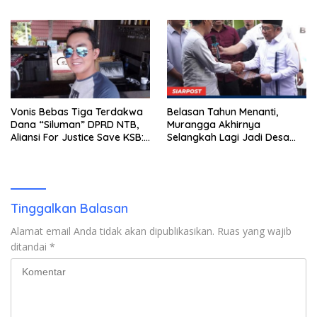
Kasus Combine Tak Kunjung
Ada Tersangka
Vonis Bebas Tiga Terdakwa
Belasan Tahun Menanti,
Dana “Siluman” DPRD NTB,
Murangga Akhirnya
Aliansi For Justice Save KSB:
Selangkah Lagi Jadi Desa
Publik Berhak Curiga, Minta
Sendiri
MA dan KY Turun Tangan
Tinggalkan Balasan
Alamat email Anda tidak akan dipublikasikan.
Ruas yang wajib
ditandai
*