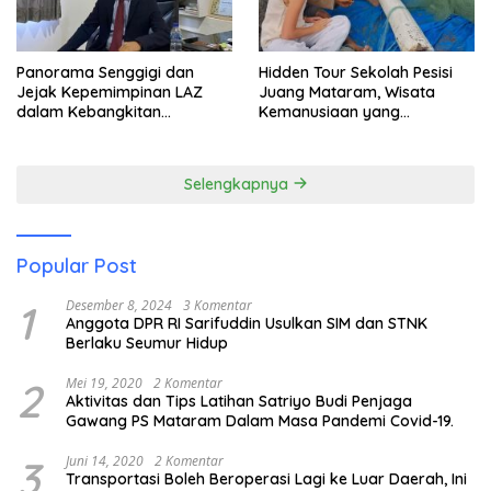
Panorama Senggigi dan
Hidden Tour Sekolah Pesisi
Jejak Kepemimpinan LAZ
Juang Mataram, Wisata
dalam Kebangkitan
Kemanusiaan yang
Pariwisata
Membuka Mata tentang
Pendidikan Anak Pesisir
Selengkapnya
Popular Post
1
Desember 8, 2024
3 Komentar
Anggota DPR RI Sarifuddin Usulkan SIM dan STNK
Berlaku Seumur Hidup
2
Mei 19, 2020
2 Komentar
Aktivitas dan Tips Latihan Satriyo Budi Penjaga
Gawang PS Mataram Dalam Masa Pandemi Covid-19.
3
Juni 14, 2020
2 Komentar
Transportasi Boleh Beroperasi Lagi ke Luar Daerah, Ini