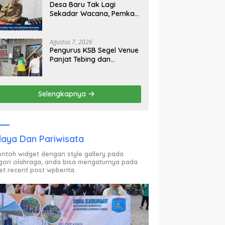
Desa Baru Tak Lagi
Sekadar Wacana, Pemkab
KLU Mulai Siapkan Pj
Kades
Agustus 7, 2026
Pengurus KSB Segel Venue
Panjat Tebing dan
Sekretariat FPTI NTB,
Kecewa Emas Porprov
Beralih Ke Dompu
Selengkapnya
aya Dan Pariwisata
contoh widget dengan style gallery pada
gori olahraga, anda bisa mengaturnya pada
et recent post wpberita.