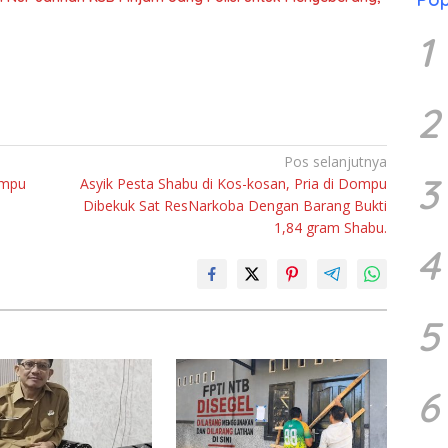
1
2
Pos selanjutnya
3
ompu
Asyik Pesta Shabu di Kos-kosan, Pria di Dompu
Dibekuk Sat ResNarkoba Dengan Barang Bukti
1,84 gram Shabu.
4
5
6