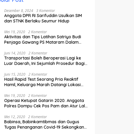
Desember 8, 2024
3 Komentar
Anggota DPR RI Sarifuddin Usulkan SIM
dan STNK Berlaku Seumur Hidup
Mei 19, 2020
2 Komentar
Aktivitas dan Tips Latihan Satriyo Budi
Penjaga Gawang PS Mataram Dalam
Masa Pandemi Covid-19.
Juni 14, 2020
2 Komentar
Transportasi Boleh Beroperasi Lagi ke
Luar Daerah, Ini Sejumlah Prosedur Bagi
Penumpang.
Juni 15, 2020
2 Komentar
Hasil Rapid Test Seorang Pria Reaktif
Hamil, Keluarga Marah Datangi Lokasi
Karantina
Mei 19, 2020
2 Komentar
Operasi Ketupat Gatarin 2020. Anggota
Polres Dompu Cek Pos Pam dan Atur Lalu
Lintas.
Mei 12, 2020
2 Komentar
Babinsa, Babinkamtibmas dan Gugus
Tugas Penanganan Covid-19 Sekongkang
Pasang Stiker di Rumah Warga Berstatus