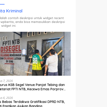
ODP.
ita Kriminal
adalah contoh deskripsi untuk widget recent
 wpberita, anda bisa memasukkan deskripsi
 widget ini.
us 7, 2026
urus KSB Segel Venue Panjat Tebing dan
etariat FPTI NTB, Kecewa Emas Porprov
lih Ke Dompu
us 6, 2026
s Bebas Terdakwa Gratifikasi DPRD NTB,
ti Pastikan Ajukan Banding