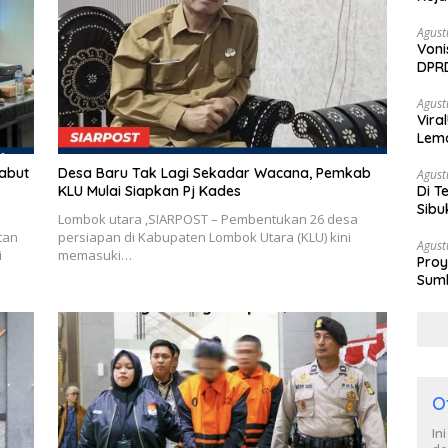
Agust
Voni
DPRD
Berh
Agust
Vira
Lem
Tan
Sabut
Desa Baru Tak Lagi Sekadar Wacana, Pemkab
Agust
Di T
KLU Mulai Siapkan Pj Kades
Sibu
Lombok utara ,SIARPOST – Pembentukan 26 desa
Poli
tan
persiapan di Kabupaten Lombok Utara (KLU) kini
Agust
i
memasuki…
Proy
Sumb
Turu
O
In