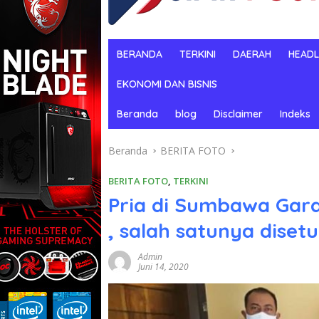
BERANDA
TERKINI
DAERAH
HEADL
EKONOMI DAN BISNIS
Beranda
blog
Disclaimer
Indeks
Beranda
BERITA FOTO
BERITA FOTO
,
TERKINI
Pria di Sumbawa Gar
, salah satunya diset
Admin
Juni 14, 2020