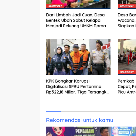
Dari Limbah Jadi Cuan, Desa
Desa Bar
Bentek Ubah Sabut Kelapa
Wacana,
Menjadi Peluang UMKM Ramah
Siapkan 
Lingkungan
KPK Bongkar Korupsi
Pemkab K
Digitalisasi SPBU Pertamina
Cepat, P
Rp322,18 Miliar, Tiga Tersangka
Picu Ant
Ditahan
Rekomendasi untuk kamu