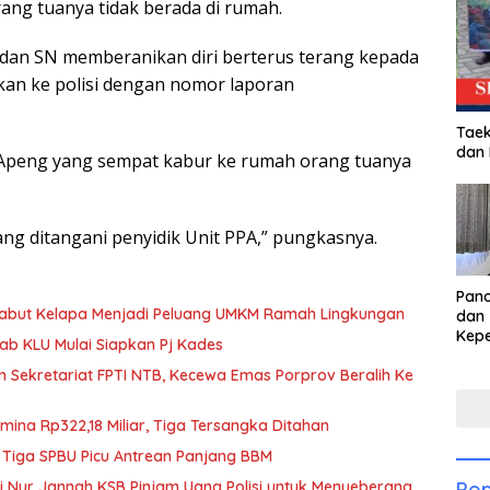
rang tuanya tidak berada di rumah.
dan SN memberanikan diri berterus terang kepada
kan ke polisi dengan nomor laporan
Taek
dan
 Apeng yang sempat kabur ke rumah orang tuanya
ang ditangani penyidik Unit PPA,” pungkasnya.
Pan
Sabut Kelapa Menjadi Peluang UMKM Ramah Lingkungan
dan 
Kep
b KLU Mulai Siapkan Pj Kades
dal
n Sekretariat FPTI NTB, Kecewa Emas Porprov Beralih Ke
Pari
mina Rp322,18 Miliar, Tiga Tersangka Ditahan
 Tiga SPBU Picu Antrean Panjang BBM
iti Nur Jannah KSB Pinjam Uang Polisi untuk Menyeberang,
Pop