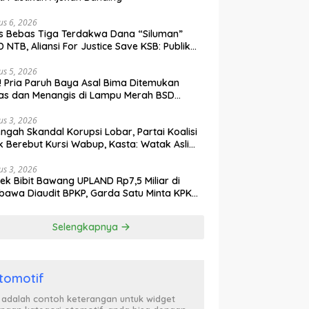
us 6, 2026
s Bebas Tiga Terdakwa Dana “Siluman”
 NTB, Aliansi For Justice Save KSB: Publik
ak Curiga, Minta MA dan KY Turun Tangan
us 5, 2026
l! Pria Paruh Baya Asal Bima Ditemukan
as dan Menangis di Lampu Merah BSD
gerang
us 3, 2026
engah Skandal Korupsi Lobar, Partai Koalisi
k Berebut Kursi Wabup, Kasta: Watak Asli
tik Kekuasaan Terbongkar!
us 3, 2026
ek Bibit Bawang UPLAND Rp7,5 Miliar di
awa Diaudit BPKP, Garda Satu Minta KPK
n Awasi Dugaan Kejanggalan
Selengkapnya
tomotif
i adalah contoh keterangan untuk widget