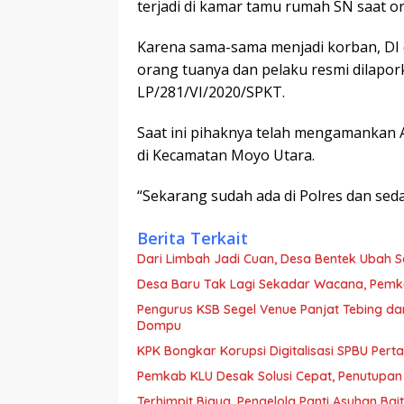
terjadi di kamar tamu rumah SN saat o
Karena sama-sama menjadi korban, DI 
orang tuanya dan pelaku resmi dilapor
LP/281/VI/2020/SPKT.
Saat ini pihaknya telah mengamankan
di Kecamatan Moyo Utara.
“Sekarang sudah ada di Polres dan sed
Berita Terkait
Dari Limbah Jadi Cuan, Desa Bentek Ubah 
Desa Baru Tak Lagi Sekadar Wacana, Pemka
Pengurus KSB Segel Venue Panjat Tebing da
Dompu
KPK Bongkar Korupsi Digitalisasi SPBU Perta
Pemkab KLU Desak Solusi Cepat, Penutupan
Terhimpit Biaya, Pengelola Panti Asuhan Ba