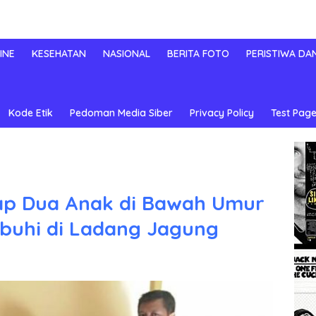
INE
KESEHATAN
NASIONAL
BERITA FOTO
PERISTIWA DA
Kode Etik
Pedoman Media Siber
Privacy Policy
Test Page
ap Dua Anak di Bawah Umur
ubuhi di Ladang Jagung