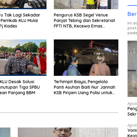
Ber
u Tak Lagi Sekadar
Pengurus KSB Segel Venue
 Pemkab KLU Mulai
Panjat Tebing dan Sekretariat
Ini 
Pj Kades
FPTI NTB, Kecewa Emas
post
Porprov Beralih Ke Dompu
pada
LU Desak Solusi
Terhimpit Biaya, Pengelola
enutupan Tiga SPBU
Panti Asuhan Baiti Nur Jannah
rean Panjang BBM
KSB Pinjam Uang Polisi untuk
Menyeberang, Asesmen
Bantuan Tak Kunjung Tuntas
Agust
Peng
Sekr
Bera
Agust
Voni
Keja