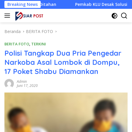
Langsung
tahan
Breaking News
Pemkab KLU Desak Solusi Cepat, Penutupan Tiga
ke
konten
Beranda
BERITA FOTO
BERITA FOTO
,
TERKINI
Polisi Tangkap Dua Pria Pengedar
Narkoba Asal Lombok di Dompu,
17 Poket Shabu Diamankan
Admin
Juni 17, 2020