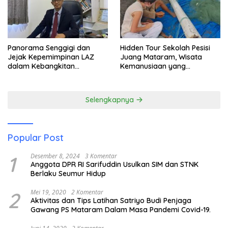
Panorama Senggigi dan
Hidden Tour Sekolah Pesisi
Jejak Kepemimpinan LAZ
Juang Mataram, Wisata
dalam Kebangkitan
Kemanusiaan yang
Pariwisata
Membuka Mata tentang
Pendidikan Anak Pesisir
Selengkapnya
Popular Post
1
Desember 8, 2024
3 Komentar
Anggota DPR RI Sarifuddin Usulkan SIM dan STNK
Berlaku Seumur Hidup
2
Mei 19, 2020
2 Komentar
Aktivitas dan Tips Latihan Satriyo Budi Penjaga
Gawang PS Mataram Dalam Masa Pandemi Covid-19.