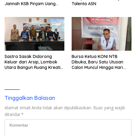
Jannah KSB Pinjam Uang
Talenta ASN
Polisi untuk Menyeberang,
Asesmen Bantuan Tak
Kunjung Tuntas
Sastra Sasak Didorong
Bursa Ketua KONI NTB
Keluar dari Arsip, Lombok
Dibuka, Baru Satu Utusan
Utara Bangun Ruang Kreatif
Calon Muncul Hingga Hari
bagi Generasi Muda
Kedua
Tinggalkan Balasan
Alamat email Anda tidak akan dipublikasikan.
Ruas yang wajib
ditandai
*