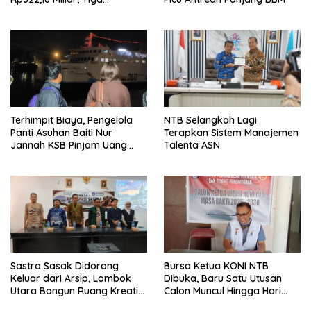
Tersangka Ditahan
Terhimpit Biaya, Pengelola
NTB Selangkah Lagi
Panti Asuhan Baiti Nur
Terapkan Sistem Manajemen
Jannah KSB Pinjam Uang
Talenta ASN
Polisi untuk Menyeberang,
Asesmen Bantuan Tak
Kunjung Tuntas
Sastra Sasak Didorong
Bursa Ketua KONI NTB
Keluar dari Arsip, Lombok
Dibuka, Baru Satu Utusan
Utara Bangun Ruang Kreatif
Calon Muncul Hingga Hari
bagi Generasi Muda
Kedua