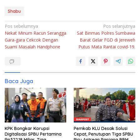
Shabu
Navigasi
Pos sebelumnya
Pos selanjutnya
Nekat Minum Racun Serangga
Sat Binmas Polres Sumbawa
pos
Gara-gara Cekcok Dengan
Barat Gelar FGD di Jereweh
Suami Masalah Handphone
Putus Mata Rantai covid-19.
Baca Juga
KPK Bongkar Korupsi
Pemkab KLU Desak Solusi
Digitalisasi SPBU Pertamina
Cepat, Penutupan Tiga SPBU
Rp322,18 Miliar, Tiga
Picu Antrean Panjang BBM