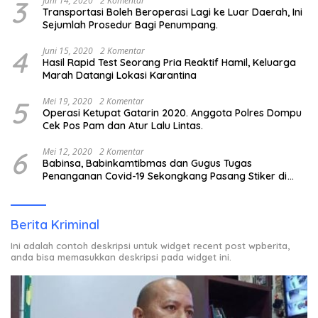
3
Juni 14, 2020
2 Komentar
Transportasi Boleh Beroperasi Lagi ke Luar Daerah, Ini
Sejumlah Prosedur Bagi Penumpang.
4
Juni 15, 2020
2 Komentar
Hasil Rapid Test Seorang Pria Reaktif Hamil, Keluarga
Marah Datangi Lokasi Karantina
5
Mei 19, 2020
2 Komentar
Operasi Ketupat Gatarin 2020. Anggota Polres Dompu
Cek Pos Pam dan Atur Lalu Lintas.
6
Mei 12, 2020
2 Komentar
Babinsa, Babinkamtibmas dan Gugus Tugas
Penanganan Covid-19 Sekongkang Pasang Stiker di
Rumah Warga Berstatus ODP.
Berita Kriminal
Ini adalah contoh deskripsi untuk widget recent post wpberita,
anda bisa memasukkan deskripsi pada widget ini.