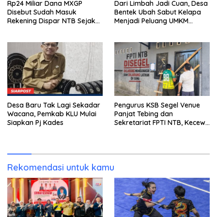
Rp24 Miliar Dana MXGP
Dari Limbah Jadi Cuan, Desa
Disebut Sudah Masuk
Bentek Ubah Sabut Kelapa
Rekening Dispar NTB Sejak
Menjadi Peluang UMKM
2024, Mengapa Utang Rp11
Ramah Lingkungan
Miliar Belum Dibayar?
Desa Baru Tak Lagi Sekadar
Pengurus KSB Segel Venue
Wacana, Pemkab KLU Mulai
Panjat Tebing dan
Siapkan Pj Kades
Sekretariat FPTI NTB, Kecewa
Emas Porprov Beralih Ke
Dompu
Rekomendasi untuk kamu