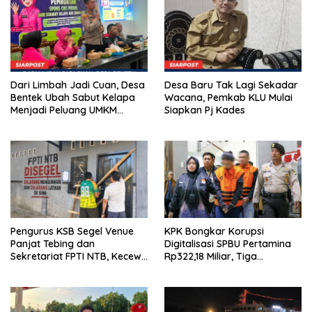
Dari Limbah Jadi Cuan, Desa
Desa Baru Tak Lagi Sekadar
Bentek Ubah Sabut Kelapa
Wacana, Pemkab KLU Mulai
Menjadi Peluang UMKM
Siapkan Pj Kades
Ramah Lingkungan
Pengurus KSB Segel Venue
KPK Bongkar Korupsi
Panjat Tebing dan
Digitalisasi SPBU Pertamina
Sekretariat FPTI NTB, Kecewa
Rp322,18 Miliar, Tiga
Emas Porprov Beralih Ke
Tersangka Ditahan
Dompu