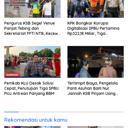
Pengurus KSB Segel Venue
KPK Bongkar Korupsi
Panjat Tebing dan
Digitalisasi SPBU Pertamina
Sekretariat FPTI NTB, Kecewa
Rp322,18 Miliar, Tiga
Emas Porprov Beralih Ke
Tersangka Ditahan
Dompu
Pemkab KLU Desak Solusi
Terhimpit Biaya, Pengelola
Cepat, Penutupan Tiga SPBU
Panti Asuhan Baiti Nur
Picu Antrean Panjang BBM
Jannah KSB Pinjam Uang
Polisi untuk Menyeberang,
Asesmen Bantuan Tak
Kunjung Tuntas
Rekomendasi untuk kamu