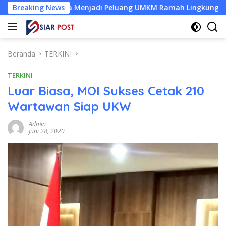
Langsung
lapa Menjadi Peluang UMKM Ramah Lingkungan
Breaking News
Desa Bar
ke
konten
Beranda
TERKINI
TERKINI
Luar Biasa, MOI Sukses Cetak 210
Wartawan Siap UKW
Admin
Juni 28, 2020