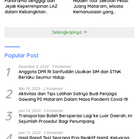
Panorama Senggigi dan
Hidden Tour Sekolah Pesisi
Jejak Kepemimpinan LAZ
Juang Mataram, Wisata
dalam Kebangkitan
Kemanusiaan yang
Pariwisata
Membuka Mata tentang
Pendidikan Anak Pesisir
Selengkapnya
Popular Post
1
Desember 8, 2024
3 Komentar
Anggota DPR RI Sarifuddin Usulkan SIM dan STNK
Berlaku Seumur Hidup
2
Mei 19, 2020
2 Komentar
Aktivitas dan Tips Latihan Satriyo Budi Penjaga
Gawang PS Mataram Dalam Masa Pandemi Covid-19.
3
Juni 14, 2020
2 Komentar
Transportasi Boleh Beroperasi Lagi ke Luar Daerah, Ini
Sejumlah Prosedur Bagi Penumpang.
4
Juni 15, 2020
2 Komentar
Hasil Rapid Test Seorang Pria Reaktif Hamil, Keluarga