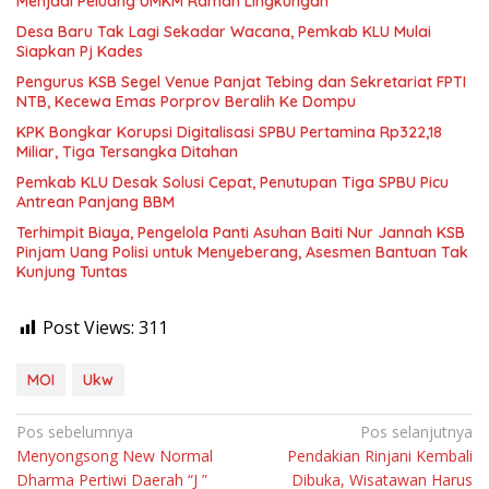
Menjadi Peluang UMKM Ramah Lingkungan
Desa Baru Tak Lagi Sekadar Wacana, Pemkab KLU Mulai
Siapkan Pj Kades
Pengurus KSB Segel Venue Panjat Tebing dan Sekretariat FPTI
NTB, Kecewa Emas Porprov Beralih Ke Dompu
KPK Bongkar Korupsi Digitalisasi SPBU Pertamina Rp322,18
Miliar, Tiga Tersangka Ditahan
Pemkab KLU Desak Solusi Cepat, Penutupan Tiga SPBU Picu
Antrean Panjang BBM
Terhimpit Biaya, Pengelola Panti Asuhan Baiti Nur Jannah KSB
Pinjam Uang Polisi untuk Menyeberang, Asesmen Bantuan Tak
Kunjung Tuntas
Post Views:
311
MOI
Ukw
Navigasi
Pos sebelumnya
Pos selanjutnya
Menyongsong New Normal
Pendakian Rinjani Kembali
pos
Dharma Pertiwi Daerah “J ”
Dibuka, Wisatawan Harus