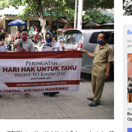
B
In
an
Ag
Bu
Op
Pa
2