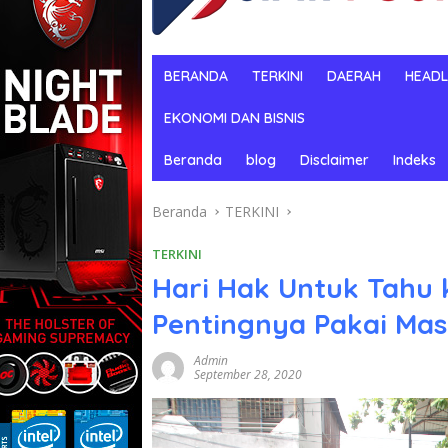
BERANDA
TERKINI
DAERAH
HEADL
EKONOMI DAN BISNIS
Beranda
blog
Disclaimer
Indeks
Beranda
TERKINI
TERKINI
Hari Hak Untuk Tahu
Pentingnya Pakai Mas
Admin
September 28, 2020