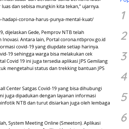
luas dan sebisa mungkin kita tekan,” ujarnya.
1
b-hadapi-corona-harus-punya-mental-kuat/
2
19, dijelaskan Gede, Pemprov NTB telah
vasi. Antara lain, Portal corona.ntbprov.go.id
ormasi covid-19 yang diupdate setiap harinya.
3
 covid-19 sehingga warga bisa melakukan cek
al Covid 19 ini juga tersedia aplikasi JPS Gemilang
tuk mengetahui status dan trekking bantuan JPS
4
all Center Satgas Covid-19 yang bisa dihubungi
5
ini juga dipadukan dengan layanan informasi
minfotik NTB dan turut disiarkan juga oleh lembaga
6
lah, System Meeting Online (Smeeton). Aplikasi