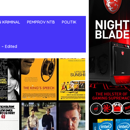
N KRIMINAL
PEMPROV NTB
POLITIK
 – Edited