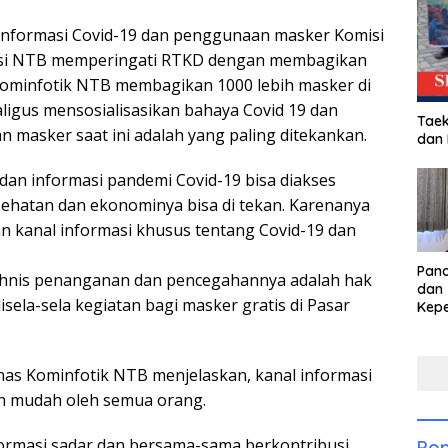
 informasi Covid-19 dan penggunaan masker Komisi
insi NTB memperingati RTKD dengan membagikan
skominfotik NTB membagikan 1000 lebih masker di
ligus mensosialisasikan bahaya Covid 19 dan
Taek
masker saat ini adalah yang paling ditekankan.
dan
dan informasi pandemi Covid-19 bisa diakses
hatan dan ekonominya bisa di tekan. Karenanya
n kanal informasi khusus tentang Covid-19 dan
Pan
tehnis penanganan dan pencegahannya adalah hak
dan 
sela-sela kegiatan bagi masker gratis di Pasar
Kep
dal
Pari
inas Kominfotik NTB menjelaskan, kanal informasi
an mudah oleh semua orang.
formasi sadar dan bersama-sama berkontribusi
Pop