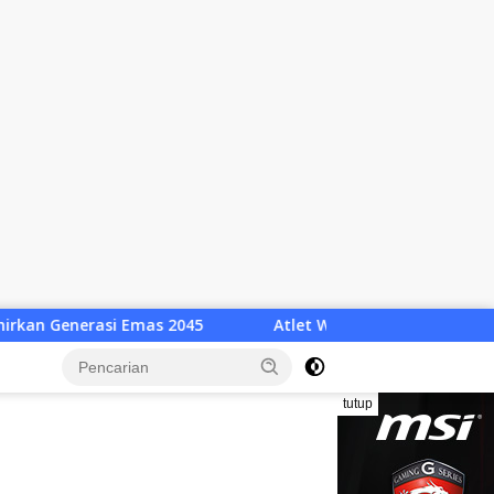
Atlet Wushu Dompu Dicoret Sepihak, 8 Atlet Mogok, 7 Em
tutup