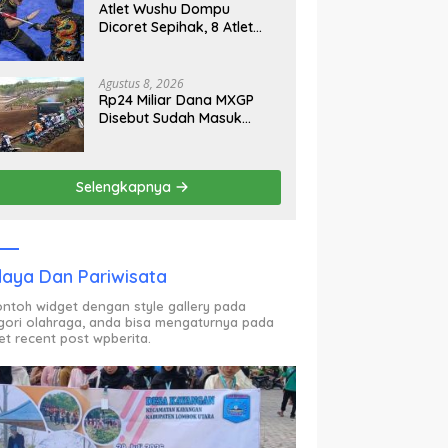
Atlet Wushu Dompu
Dicoret Sepihak, 8 Atlet
Mogok, 7 Emas Diprediksi
Melayang, Ada Apa di
Porprov NTB 2026
Agustus 8, 2026
Rp24 Miliar Dana MXGP
Disebut Sudah Masuk
Rekening Dispar NTB
Sejak 2024, Mengapa
Utang Rp11 Miliar Belum
Selengkapnya
Dibayar?
aya Dan Pariwisata
contoh widget dengan style gallery pada
gori olahraga, anda bisa mengaturnya pada
et recent post wpberita.