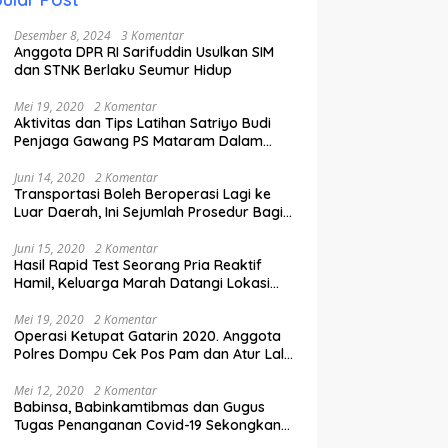
Desember 8, 2024
3 Komentar
Anggota DPR RI Sarifuddin Usulkan SIM
dan STNK Berlaku Seumur Hidup
Mei 19, 2020
2 Komentar
Aktivitas dan Tips Latihan Satriyo Budi
Penjaga Gawang PS Mataram Dalam
Masa Pandemi Covid-19.
Juni 14, 2020
2 Komentar
Transportasi Boleh Beroperasi Lagi ke
Luar Daerah, Ini Sejumlah Prosedur Bagi
Penumpang.
Juni 15, 2020
2 Komentar
Hasil Rapid Test Seorang Pria Reaktif
Hamil, Keluarga Marah Datangi Lokasi
Karantina
Mei 19, 2020
2 Komentar
Operasi Ketupat Gatarin 2020. Anggota
Polres Dompu Cek Pos Pam dan Atur Lalu
Lintas.
Mei 12, 2020
2 Komentar
Babinsa, Babinkamtibmas dan Gugus
Tugas Penanganan Covid-19 Sekongkang
Pasang Stiker di Rumah Warga Berstatus