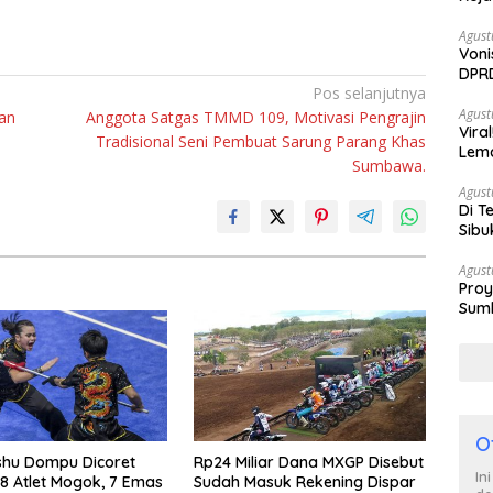
Agust
Voni
DPRD
Pos selanjutnya
Berh
Agust
an
Anggota Satgas TMMD 109, Motivasi Pengrajin
Vira
Tradisional Seni Pembuat Sarung Parang Khas
Lem
Sumbawa.
Tan
Agust
Di T
Sibu
Poli
Agust
Proy
Sumb
Turu
O
shu Dompu Dicoret
Rp24 Miliar Dana MXGP Disebut
In
 8 Atlet Mogok, 7 Emas
Sudah Masuk Rekening Dispar