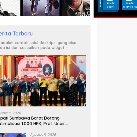
erita Terbaru
i adalah contoh judul deskripsi yang bisa
da isi dan sesuaikan pada widget
ustus 8, 2026
pati Sumbawa Barat Dorong
timalisasi 1.000 HPK, Prof. Unair
parkan Kunci Lahirkan Generasi Emas
045
Agustus 8, 2026