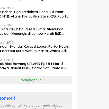
us 6, 2026
s Bebas Tiga Terdakwa Dana “Siluman”
 NTB, Aliansi For Justice Save KSB: Publik
ak Curiga, Minta MA dan KY Turun Tangan
us 5, 2026
l! Pria Paruh Baya Asal Bima Ditemukan
as dan Menangis di Lampu Merah BSD
gerang
us 3, 2026
engah Skandal Korupsi Lobar, Partai Koalisi
k Berebut Kursi Wabup, Kasta: Watak Asli
tik Kekuasaan Terbongkar!
us 3, 2026
ek Bibit Bawang UPLAND Rp7,5 Miliar di
awa Diaudit BPKP, Garda Satu Minta KPK
n Awasi Dugaan Kejanggalan
Selengkapnya
tomotif
i adalah contoh keterangan untuk widget