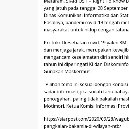
Mataram, SIARPOST – Right To Know D
yang jatuh pada tanggal 28 September t
Dinas Komunikasi Informatika dan Stati
Pasalnya, pandemi covid-19 tengah me
masyarakat untuk hidup dengan tatana
Protokol kesehatan covid-19 yakni 3M
dan menjaga jarak, merupakan kewajiba
mengancam keselamatan diri sendiri h
tahun ini diperingati KI dan Diskomi
Gunakan Maskermu!”.
“Pilihan tema ini sesuai dengan kondi
sadar informasi, jika sudah tahu bahay
pencegahan, paling tidak pakailah mas
Motimori, Ketua Komisi Informasi Provi
https://siarpost.com/2020/09/28/wag
pangkalan-bakamla-di-wilayah-ntb/