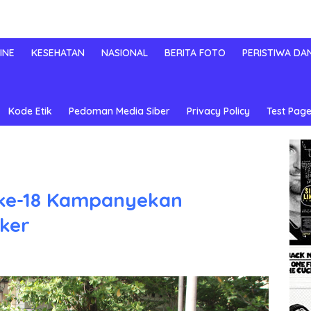
INE
KESEHATAN
NASIONAL
BERITA FOTO
PERISTIWA DA
Kode Etik
Pedoman Media Siber
Privacy Policy
Test Page
 ke-18 Kampanyekan
ker