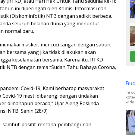
ay (RTKD) atau Hari Hak Untuk Tahu sedunia ke-18
ahun ini diperingati oleh Komisi Informasi dan
stik (Diskominfotik) NTB dengan sedikit berbeda.
landa seluruh belahan dunia yang menuntut
n normal baru.
, memakai masker, mencuci tangan dengan sabun,
n bersama yang jika tidak dilakukan akan
ingga keselamatan bersama. Karena itu, RTKD
nfotik NTB dengan tema “Sudah Tahu Bahaya Corona,
Bud
si pandemi Covid-19, Kami berharap masyarakat
Ini 
a Covid-19 mesti dibarengi dengan tindakan
kate
widg
ker dimanapun berada,” Ujar Ajeng Roslinda
nsi NTB, Senin (28/9).
ub-sambut-positif-rencana-pembangunan-