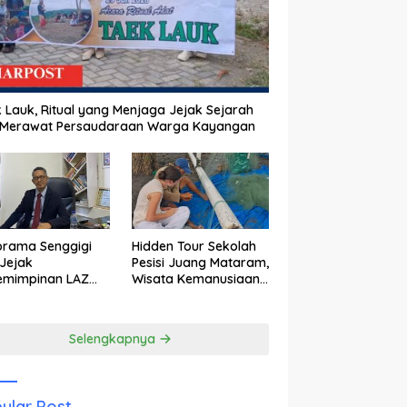
 Lauk, Ritual yang Menjaga Jejak Sejarah
 Merawat Persaudaraan Warga Kayangan
orama Senggigi
Hidden Tour Sekolah
Jejak
Pesisi Juang Mataram,
emimpinan LAZ
Wisata Kemanusiaan
am Kebangkitan
yang Membuka Mata
wisata
tentang Pendidikan
Anak Pesisir
Selengkapnya
ular Post