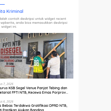
ODP.
ita Kriminal
adalah contoh deskripsi untuk widget recent
 wpberita, anda bisa memasukkan deskripsi
 widget ini.
us 7, 2026
urus KSB Segel Venue Panjat Tebing dan
etariat FPTI NTB, Kecewa Emas Porprov
lih Ke Dompu
us 6, 2026
s Bebas Terdakwa Gratifikasi DPRD NTB,
ti Pastikan Ajukan Banding