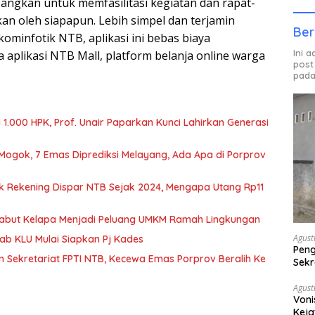
bangkan untuk memfasilitasi kegiatan dan rapat-
kan oleh siapapun. Lebih simpel dan terjamin
Ber
minfotik NTB, aplikasi ini bebas biaya
Ini 
 aplikasi NTB Mall, platform belanja online warga
post
pada
1.000 HPK, Prof. Unair Paparkan Kunci Lahirkan Generasi
 Mogok, 7 Emas Diprediksi Melayang, Ada Apa di Porprov
k Rekening Dispar NTB Sejak 2024, Mengapa Utang Rp11
Sabut Kelapa Menjadi Peluang UMKM Ramah Lingkungan
Agust
b KLU Mulai Siapkan Pj Kades
Peng
n Sekretariat FPTI NTB, Kecewa Emas Porprov Beralih Ke
Sekr
Bera
Agust
Voni
Keja