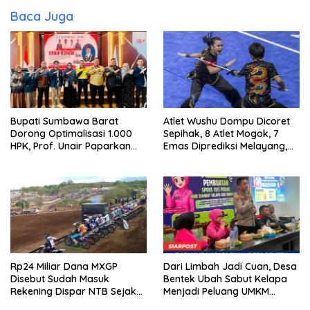
Baca Juga
Bupati Sumbawa Barat
Atlet Wushu Dompu Dicoret
Dorong Optimalisasi 1.000
Sepihak, 8 Atlet Mogok, 7
HPK, Prof. Unair Paparkan
Emas Diprediksi Melayang,
Kunci Lahirkan Generasi
Ada Apa di Porprov NTB
Emas 2045
2026
Rp24 Miliar Dana MXGP
Dari Limbah Jadi Cuan, Desa
Disebut Sudah Masuk
Bentek Ubah Sabut Kelapa
Rekening Dispar NTB Sejak
Menjadi Peluang UMKM
2024, Mengapa Utang Rp11
Ramah Lingkungan