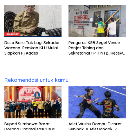
Miliar Belum Dibayar?
Desa Baru Tak Lagi Sekadar
Pengurus KSB Segel Venue
Wacana, Pemkab KLU Mulai
Panjat Tebing dan
Siapkan Pj Kades
Sekretariat FPTI NTB, Kecewa
Emas Porprov Beralih Ke
Dompu
Rekomendasi untuk kamu
Bupati Sumbawa Barat
Atlet Wushu Dompu Dicoret
Dorong Optimalisasi 1.000
Sepihak, 8 Atlet Mogok, 7