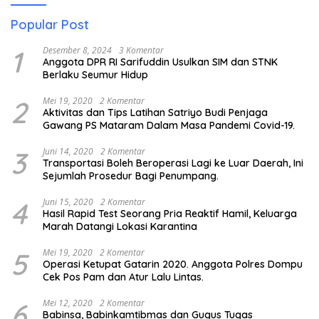
Popular Post
1
Desember 8, 2024
3 Komentar
Anggota DPR RI Sarifuddin Usulkan SIM dan STNK
Berlaku Seumur Hidup
2
Mei 19, 2020
2 Komentar
Aktivitas dan Tips Latihan Satriyo Budi Penjaga
Gawang PS Mataram Dalam Masa Pandemi Covid-19.
3
Juni 14, 2020
2 Komentar
Transportasi Boleh Beroperasi Lagi ke Luar Daerah, Ini
Sejumlah Prosedur Bagi Penumpang.
4
Juni 15, 2020
2 Komentar
Hasil Rapid Test Seorang Pria Reaktif Hamil, Keluarga
Marah Datangi Lokasi Karantina
5
Mei 19, 2020
2 Komentar
Operasi Ketupat Gatarin 2020. Anggota Polres Dompu
Cek Pos Pam dan Atur Lalu Lintas.
6
Mei 12, 2020
2 Komentar
Babinsa, Babinkamtibmas dan Gugus Tugas