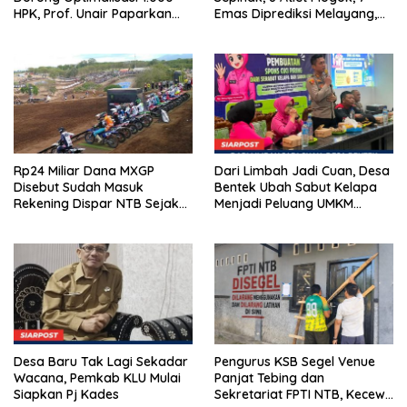
HPK, Prof. Unair Paparkan
Emas Diprediksi Melayang,
Kunci Lahirkan Generasi
Ada Apa di Porprov NTB
Emas 2045
2026
Rp24 Miliar Dana MXGP
Dari Limbah Jadi Cuan, Desa
Disebut Sudah Masuk
Bentek Ubah Sabut Kelapa
Rekening Dispar NTB Sejak
Menjadi Peluang UMKM
2024, Mengapa Utang Rp11
Ramah Lingkungan
Miliar Belum Dibayar?
Desa Baru Tak Lagi Sekadar
Pengurus KSB Segel Venue
Wacana, Pemkab KLU Mulai
Panjat Tebing dan
Siapkan Pj Kades
Sekretariat FPTI NTB, Kecewa