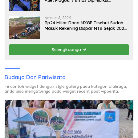
Atlet Mogok, 7 Emas Diprediksi
Melayang, Ada Apa di Porprov NTB
2026
Agustus 8, 2026
Rp24 Miliar Dana MXGP Disebut Sudah
Masuk Rekening Dispar NTB Sejak 2024,
Mengapa Utang Rp11 Miliar Belum
Dibayar?
Selengkapnya
Budaya Dan Pariwisata
Ini contoh widget dengan style gallery pada kategori olahraga,
anda bisa mengaturnya pada widget recent post wpberita.