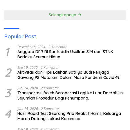
Pariwisata
Membuka Mata tentang
Pendidikan Anak Pesisir
Selengkapnya
Popular Post
1
Desember 8, 2024
3 Komentar
Anggota DPR RI Sarifuddin Usulkan SIM dan STNK
Berlaku Seumur Hidup
2
Mei 19, 2020
2 Komentar
Aktivitas dan Tips Latihan Satriyo Budi Penjaga
Gawang PS Mataram Dalam Masa Pandemi Covid-19.
3
Juni 14, 2020
2 Komentar
Transportasi Boleh Beroperasi Lagi ke Luar Daerah, Ini
Sejumlah Prosedur Bagi Penumpang.
4
Juni 15, 2020
2 Komentar
Hasil Rapid Test Seorang Pria Reaktif Hamil, Keluarga
Marah Datangi Lokasi Karantina
Mei 19, 2020
2 Komentar