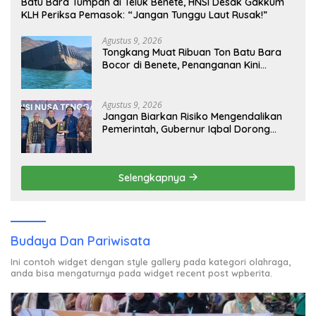
Batu Bara Tumpah di Teluk Benete, HNSI Desak Gakkum
KLH Periksa Pemasok: “Jangan Tunggu Laut Rusak!”
Agustus 9, 2026
Tongkang Muat Ribuan Ton Batu Bara
Bocor di Benete, Penanganan Kini
Sampai ke Deputi Gakkum KLH
Agustus 9, 2026
Jangan Biarkan Risiko Mengendalikan
Pemerintah, Gubernur Iqbal Dorong
Birokrasi Berani Ambil Keputusan
Selengkapnya
Budaya Dan Pariwisata
Ini contoh widget dengan style gallery pada kategori olahraga,
anda bisa mengaturnya pada widget recent post wpberita.