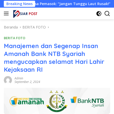
Langsung
iksa Pemasok: “Jangan Tunggu Laut Rusak!”
Breaking News
Tongkang 
ke
konten
Beranda
BERITA FOTO
BERITA FOTO
Manajemen dan Segenap Insan
Amanah Bank NTB Syariah
mengucapkan selamat Hari Lahir
Kejaksaan RI
Admin
September 2, 2024