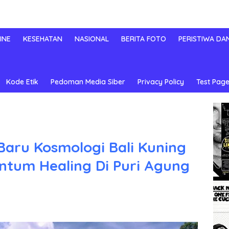
INE
KESEHATAN
NASIONAL
BERITA FOTO
PERISTIWA DA
Kode Etik
Pedoman Media Siber
Privacy Policy
Test Page
Baru Kosmologi Bali Kuning
tum Healing Di Puri Agung