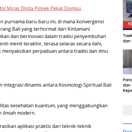
otol Miras Disita Polsek Pekat Dompu
lan purnama baru-baru ini, di mana konvergensi
orang Bali yang terhormat dari Kintamani
Taek
kan dan berinovasi dalam tradisi penyembuhan
dan
nit-menit terakhir, terasa selaras secara ilahi,
menyaksikan perpaduan antara tradisi dan ilmu
Pan
integrasi dinamis antara Kosmologi Spiritual Bali
dan 
Kep
dal
Pari
alitas kesehatan kuantum, yang menggabungkan
 ilmiah modern.
kan aplikasi praktis dari teknik-teknik
Pop