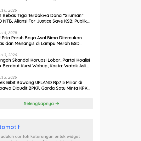
us 6, 2026
s Bebas Tiga Terdakwa Dana “Siluman”
 NTB, Aliansi For Justice Save KSB: Publik
ak Curiga, Minta MA dan KY Turun Tangan
us 5, 2026
l! Pria Paruh Baya Asal Bima Ditemukan
as dan Menangis di Lampu Merah BSD
gerang
us 3, 2026
engah Skandal Korupsi Lobar, Partai Koalisi
k Berebut Kursi Wabup, Kasta: Watak Asli
tik Kekuasaan Terbongkar!
us 3, 2026
ek Bibit Bawang UPLAND Rp7,5 Miliar di
awa Diaudit BPKP, Garda Satu Minta KPK
n Awasi Dugaan Kejanggalan
Selengkapnya
tomotif
i adalah contoh keterangan untuk widget