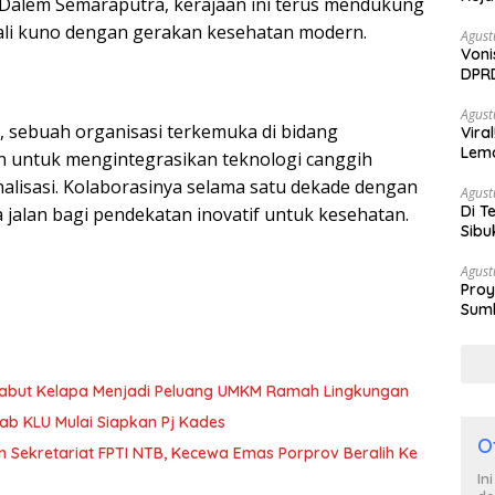
a Dalem Semaraputra, kerajaan ini terus mendukung
ali kuno dengan gerakan kesehatan modern.
Agust
Voni
DPRD
Berh
Agust
, sebuah organisasi terkemuka di bidang
Vira
Lem
 untuk mengintegrasikan teknologi canggih
Tan
alisasi. Kolaborasinya selama satu dekade dengan
Agust
Di T
jalan bagi pendekatan inovatif untuk kesehatan.
Sibu
Poli
Agust
Proy
Sumb
Turu
Sabut Kelapa Menjadi Peluang UMKM Ramah Lingkungan
b KLU Mulai Siapkan Pj Kades
O
n Sekretariat FPTI NTB, Kecewa Emas Porprov Beralih Ke
In