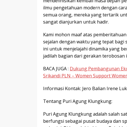
mendefinisikan kembali masa depan p
ilmu pengetahuan modern dengan cara
semua orang, mereka yang tertarik u
sangat dianjurkan untuk hadir.
Kami mohon maaf atas pemberitahuan y
sejalan dengan waktu yang tepat bagi 
ini untuk menjelajahi dinamika yang 
jadilah bagian dari gerakan terobosan i
BACA JUGA :
Dukung Pembangunan Eko
Srikandi PLN – Women Support Wome
Informasi Kontak: Jero Balian Irene L
Tentang Puri Agung Klungkung:
Puri Agung Klungkung adalah salah satu
berfungsi sebagai pusat budaya dan spi