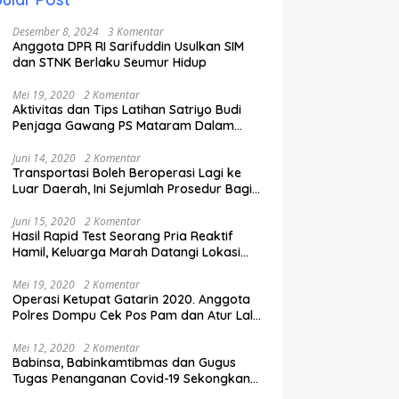
Desember 8, 2024
3 Komentar
Anggota DPR RI Sarifuddin Usulkan SIM
dan STNK Berlaku Seumur Hidup
Mei 19, 2020
2 Komentar
Aktivitas dan Tips Latihan Satriyo Budi
Penjaga Gawang PS Mataram Dalam
Masa Pandemi Covid-19.
Juni 14, 2020
2 Komentar
Transportasi Boleh Beroperasi Lagi ke
Luar Daerah, Ini Sejumlah Prosedur Bagi
Penumpang.
Juni 15, 2020
2 Komentar
Hasil Rapid Test Seorang Pria Reaktif
Hamil, Keluarga Marah Datangi Lokasi
Karantina
Mei 19, 2020
2 Komentar
Operasi Ketupat Gatarin 2020. Anggota
Polres Dompu Cek Pos Pam dan Atur Lalu
Lintas.
Mei 12, 2020
2 Komentar
Babinsa, Babinkamtibmas dan Gugus
Tugas Penanganan Covid-19 Sekongkang
Pasang Stiker di Rumah Warga Berstatus