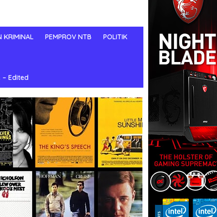
N KRIMINAL
PEMPROV NTB
POLITIK
 – Edited