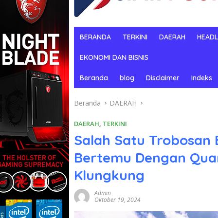
BERANDA
TERKINI
DAERAH
HEADL
EKONOMI DAN BISNIS
Beranda
blog
Disclaimer
Indeks
Beranda
DAERAH
DAERAH
,
TERKINI
Salah Satu Trobosan 
Bertemu Dengan Quan
Klungkung
Admin
Oktober 19, 2024