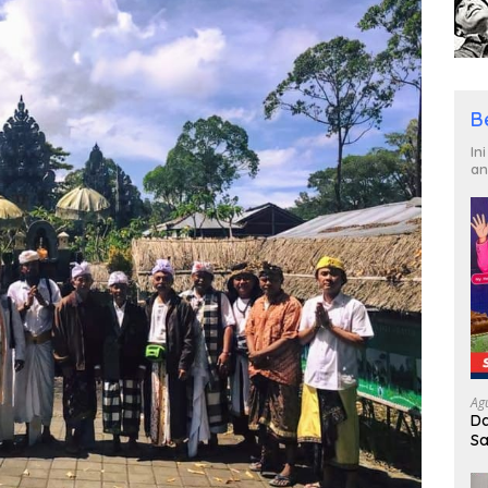
B
In
an
Ag
Da
Sa
R