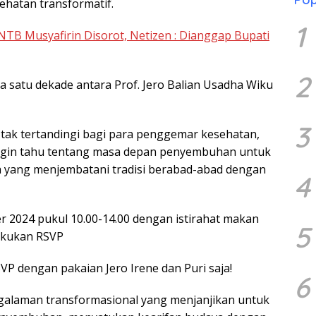
ehatan transformatif.
1
TB Musyafirin Disorot, Netizen : Dianggap Bupati
2
 satu dekade antara Prof. Jero Balian Usadha Wiku
3
tak tertandingi bagi para penggemar kesehatan,
ingin tahu tentang masa depan penyembuhan untuk
ya yang menjembatani tradisi berabad-abad dengan
4
er 2024 pukul 10.00-14.00 dengan istirahat makan
5
akukan RSVP
VP dengan pakaian Jero Irene dan Puri saja!
6
alaman transformasional yang menjanjikan untuk