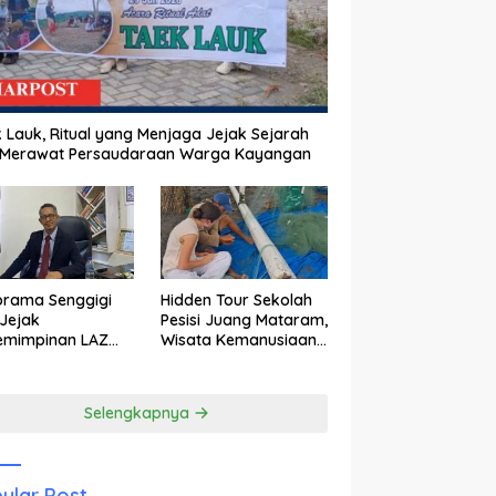
 Lauk, Ritual yang Menjaga Jejak Sejarah
 Merawat Persaudaraan Warga Kayangan
orama Senggigi
Hidden Tour Sekolah
Jejak
Pesisi Juang Mataram,
emimpinan LAZ
Wisata Kemanusiaan
am Kebangkitan
yang Membuka Mata
wisata
tentang Pendidikan
Anak Pesisir
Selengkapnya
ular Post