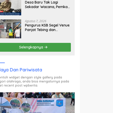
Desa Baru Tak Lagi
Sekadar Wacana, Pemkab
KLU Mulai Siapkan Pj
Kades
Agustus 7, 2026
Pengurus KSB Segel Venue
Panjat Tebing dan
Sekretariat FPTI NTB,
Kecewa Emas Porprov
Beralih Ke Dompu
Selengkapnya
aya Dan Pariwisata
contoh widget dengan style gallery pada
gori olahraga, anda bisa mengaturnya pada
et recent post wpberita.