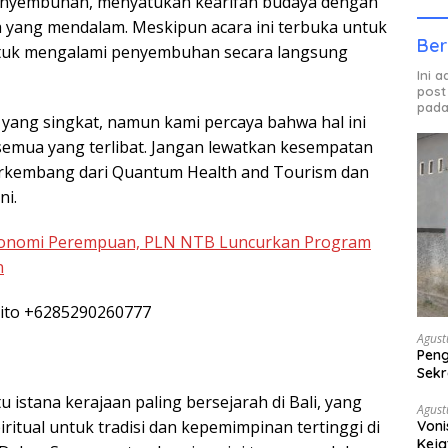
enyembuhan, menyatukan kearifan budaya dengan
 yang mendalam. Meskipun acara ini terbuka untuk
Ber
ntuk mengalami penyembuhan secara langsung
Ini 
post
pada
ang singkat, namun kami percaya bahwa hal ini
semua yang terlibat. Jangan lewatkan kesempatan
berkembang dari Quantum Health and Tourism dan
ni.
nomi Perempuan, PLN NTB Luncurkan Program
n
ukito +6285290260777
Agust
Peng
Sekr
Bera
 istana kerajaan paling bersejarah di Bali, yang
Agust
ritual untuk tradisi dan kepemimpinan tertinggi di
Voni
Keja