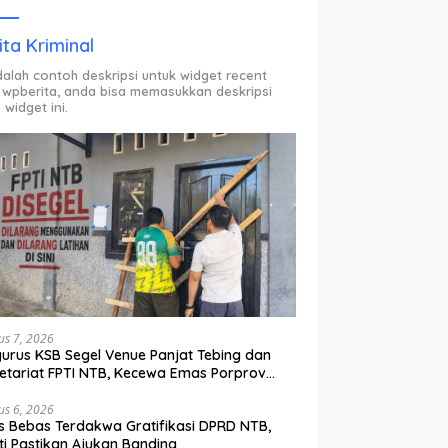
ODP.
ita Kriminal
adalah contoh deskripsi untuk widget recent
 wpberita, anda bisa memasukkan deskripsi
 widget ini.
us 7, 2026
urus KSB Segel Venue Panjat Tebing dan
etariat FPTI NTB, Kecewa Emas Porprov
lih Ke Dompu
us 6, 2026
s Bebas Terdakwa Gratifikasi DPRD NTB,
ti Pastikan Ajukan Banding