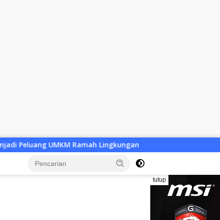
amah Lingkungan
Desa Baru Tak Lagi Sekadar Wacana, 
tutup