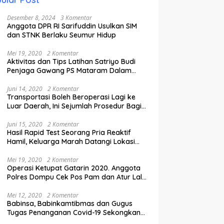
Desember 8, 2024
3 Komentar
Anggota DPR RI Sarifuddin Usulkan SIM
dan STNK Berlaku Seumur Hidup
Mei 19, 2020
2 Komentar
Aktivitas dan Tips Latihan Satriyo Budi
Penjaga Gawang PS Mataram Dalam
Masa Pandemi Covid-19.
Juni 14, 2020
2 Komentar
Transportasi Boleh Beroperasi Lagi ke
Luar Daerah, Ini Sejumlah Prosedur Bagi
Penumpang.
Juni 15, 2020
2 Komentar
Hasil Rapid Test Seorang Pria Reaktif
Hamil, Keluarga Marah Datangi Lokasi
Karantina
Mei 19, 2020
2 Komentar
Operasi Ketupat Gatarin 2020. Anggota
Polres Dompu Cek Pos Pam dan Atur Lalu
Lintas.
Mei 12, 2020
2 Komentar
Babinsa, Babinkamtibmas dan Gugus
Tugas Penanganan Covid-19 Sekongkang
Pasang Stiker di Rumah Warga Berstatus