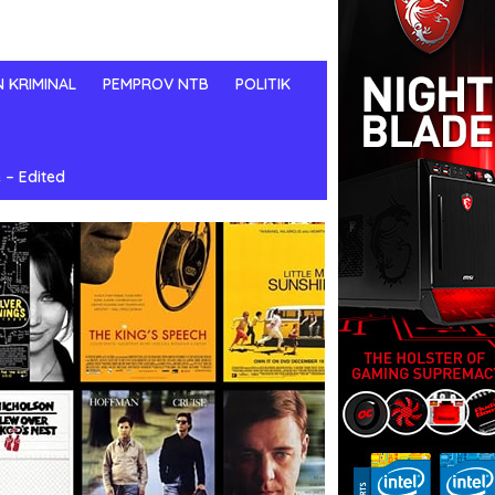
N KRIMINAL
PEMPROV NTB
POLITIK
 – Edited