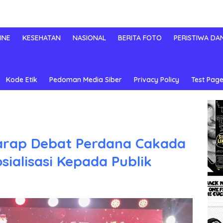
INE
KESEHATAN
NASIONAL
BERITA FOTO
PERISTIWA DA
Kode Etik
Pedoman Media Siber
Privacy Policy
Test Page
rap Debat Perdana Cakada
ialisasi Kepada Publik