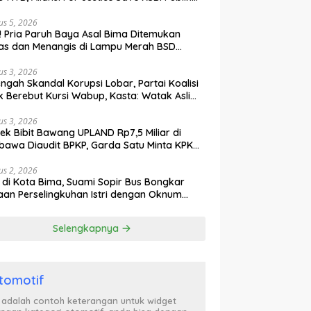
ak Curiga, Minta MA dan KY Turun Tangan
us 5, 2026
l! Pria Paruh Baya Asal Bima Ditemukan
as dan Menangis di Lampu Merah BSD
gerang
us 3, 2026
engah Skandal Korupsi Lobar, Partai Koalisi
k Berebut Kursi Wabup, Kasta: Watak Asli
tik Kekuasaan Terbongkar!
us 3, 2026
ek Bibit Bawang UPLAND Rp7,5 Miliar di
awa Diaudit BPKP, Garda Satu Minta KPK
n Awasi Dugaan Kejanggalan
us 2, 2026
l di Kota Bima, Suami Sopir Bus Bongkar
an Perselingkuhan Istri dengan Oknum
ol PP, Video Adu Mulut Heboh
Selengkapnya
tomotif
i adalah contoh keterangan untuk widget