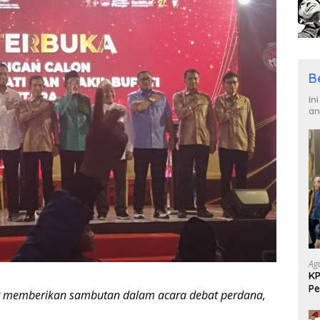
B
In
an
Ag
KP
Pe
t memberikan sambutan dalam acara debat perdana,
Di