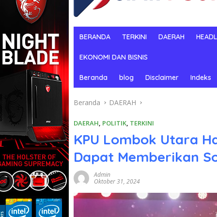
BERANDA
TERKINI
DAERAH
HEADL
EKONOMI DAN BISNIS
Beranda
blog
Disclaimer
Indeks
Beranda
DAERAH
DAERAH
,
POLITIK
,
TERKINI
KPU Lombok Utara Ha
Dapat Memberikan Sos
Admin
Oktober 31, 2024