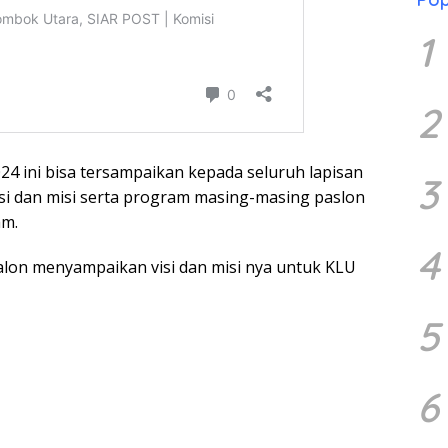
1
2
4 ini bisa tersampaikan kepada seluruh lapisan
3
isi dan misi serta program masing-masing paslon
am.
4
alon menyampaikan visi dan misi nya untuk KLU
5
6