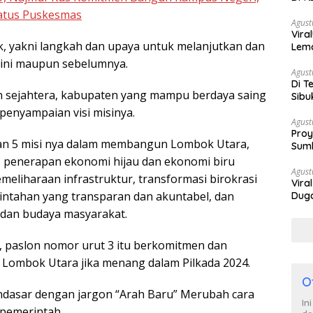
Berh
atus Puskesmas
Agust
Vira
k, yakni langkah dan upaya untuk melanjutkan dan
Lem
Tan
 ini maupun sebelumnya.
Agust
Di T
n sejahtera, kabupaten yang mampu berdaya saing
Sibu
Poli
penyampaian visi misinya.
Agust
Proy
n 5 misi nya dalam membangun Lombok Utara,
Sumb
Turu
, penerapan ekonomi hijau dan ekonomi biru
Agust
meliharaan infrastruktur, transformasi birokrasi
Vira
rintahan yang transparan dan akuntabel, dan
Duga
Satp
 dan budaya masyarakat.
i, paslon nomor urut 3 itu berkomitmen dan
ombok Utara jika menang dalam Pilkada 2024.
O
dasar dengan jargon “Arah Baru” Merubah cara
In
 pemerintah.