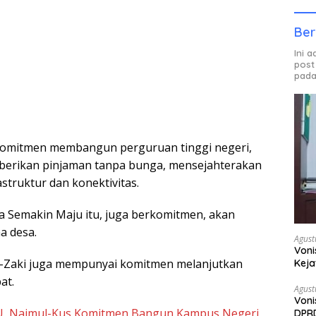
Ber
Ini 
post
pada
rkomitmen membangun perguruan tinggi negeri,
erikan pinjaman tanpa bunga, mensejahterakan
truktur dan konektivitas.
 Semakin Maju itu, juga berkomitmen, akan
a desa.
Agust
Voni
-Zaki juga mempunyai komitmen melanjutkan
Keja
at.
Agust
Voni
U, Najmul-Kus Komitmen Bangun Kampus Negeri,
DPRD