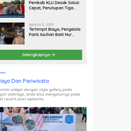
Pemkab KLU Desak Solusi
Cepat, Penutupan Tiga
SPBU Picu Antrean Panjang
BBM
Agustus 6, 2026
Terhimpit Biaya, Pengelola
Panti Asuhan Baiti Nur
Jannah KSB Pinjam Uang
Polisi untuk Menyeberang,
Asesmen Bantuan Tak
Selengkapnya
Kunjung Tuntas
aya Dan Pariwisata
contoh widget dengan style gallery pada
gori olahraga, anda bisa mengaturnya pada
et recent post wpberita.