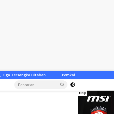
an
Pemkab KLU Desak Solusi Cepat, Penutupan Tiga SP
tutup