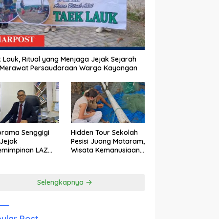
 Lauk, Ritual yang Menjaga Jejak Sejarah
 Merawat Persaudaraan Warga Kayangan
orama Senggigi
Hidden Tour Sekolah
Jejak
Pesisi Juang Mataram,
emimpinan LAZ
Wisata Kemanusiaan
am Kebangkitan
yang Membuka Mata
wisata
tentang Pendidikan
Anak Pesisir
Selengkapnya
ular Post