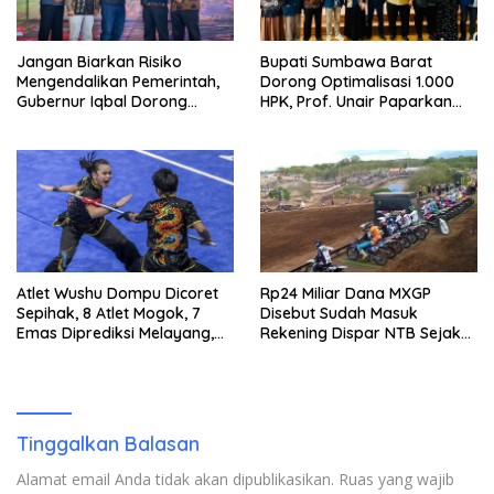
Jangan Biarkan Risiko
Bupati Sumbawa Barat
Mengendalikan Pemerintah,
Dorong Optimalisasi 1.000
Gubernur Iqbal Dorong
HPK, Prof. Unair Paparkan
Birokrasi Berani Ambil
Kunci Lahirkan Generasi
Keputusan
Emas 2045
Atlet Wushu Dompu Dicoret
Rp24 Miliar Dana MXGP
Sepihak, 8 Atlet Mogok, 7
Disebut Sudah Masuk
Emas Diprediksi Melayang,
Rekening Dispar NTB Sejak
Ada Apa di Porprov NTB
2024, Mengapa Utang Rp11
2026
Miliar Belum Dibayar?
Tinggalkan Balasan
Alamat email Anda tidak akan dipublikasikan.
Ruas yang wajib