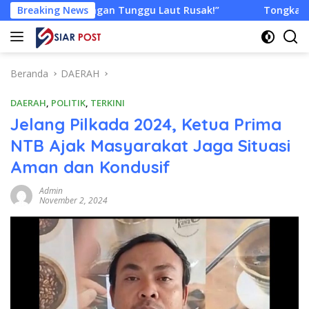
Langsung
n Tunggu Laut Rusak!”
Breaking News
Tongkang Muat Ribuan Ton Batu
ke
konten
Beranda
DAERAH
DAERAH
,
POLITIK
,
TERKINI
Jelang Pilkada 2024, Ketua Prima
NTB Ajak Masyarakat Jaga Situasi
Aman dan Kondusif
Admin
November 2, 2024