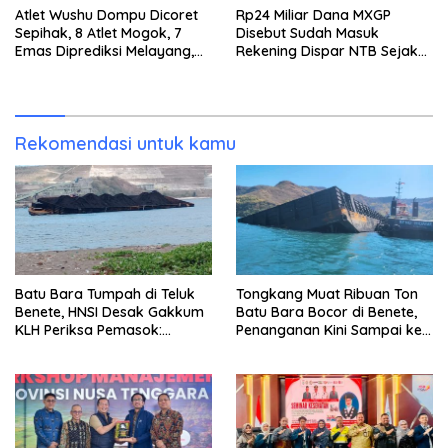
Atlet Wushu Dompu Dicoret
Rp24 Miliar Dana MXGP
Sepihak, 8 Atlet Mogok, 7
Disebut Sudah Masuk
Emas Diprediksi Melayang,
Rekening Dispar NTB Sejak
Ada Apa di Porprov NTB
2024, Mengapa Utang Rp11
2026
Miliar Belum Dibayar?
Rekomendasi untuk kamu
Batu Bara Tumpah di Teluk
Tongkang Muat Ribuan Ton
Benete, HNSI Desak Gakkum
Batu Bara Bocor di Benete,
KLH Periksa Pemasok:
Penanganan Kini Sampai ke
“Jangan Tunggu Laut
Deputi Gakkum KLH
Rusak!”