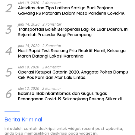
2
Mei 19, 2020
2 Komentar
Aktivitas dan Tips Latihan Satriyo Budi Penjaga
Gawang PS Mataram Dalam Masa Pandemi Covid-19.
3
Juni 14, 2020
2 Komentar
Transportasi Boleh Beroperasi Lagi ke Luar Daerah, Ini
Sejumlah Prosedur Bagi Penumpang.
4
Juni 15, 2020
2 Komentar
Hasil Rapid Test Seorang Pria Reaktif Hamil, Keluarga
Marah Datangi Lokasi Karantina
5
Mei 19, 2020
2 Komentar
Operasi Ketupat Gatarin 2020. Anggota Polres Dompu
Cek Pos Pam dan Atur Lalu Lintas.
6
Mei 12, 2020
2 Komentar
Babinsa, Babinkamtibmas dan Gugus Tugas
Penanganan Covid-19 Sekongkang Pasang Stiker di
Rumah Warga Berstatus ODP.
Berita Kriminal
Ini adalah contoh deskripsi untuk widget recent post wpberita,
anda bisa memasukkan deskripsi pada widget ini.