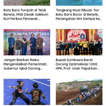
Batu Bara Tumpah di Teluk
Tongkang Muat Ribuan Ton
Benete, HNSI Desak Gakkum
Batu Bara Bocor di Benete,
KLH Periksa Pemasok:
Penanganan Kini Sampai ke
“Jangan Tunggu Laut
Deputi Gakkum KLH
Rusak!”
Jangan Biarkan Risiko
Bupati Sumbawa Barat
Mengendalikan Pemerintah,
Dorong Optimalisasi 1.000
Gubernur Iqbal Dorong
HPK, Prof. Unair Paparkan
Birokrasi Berani Ambil
Kunci Lahirkan Generasi
Keputusan
Emas 2045