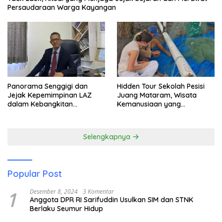
Persaudaraan Warga Kayangan
Panorama Senggigi dan
Hidden Tour Sekolah Pesisi
Jejak Kepemimpinan LAZ
Juang Mataram, Wisata
dalam Kebangkitan
Kemanusiaan yang
Pariwisata
Membuka Mata tentang
Pendidikan Anak Pesisir
Selengkapnya
Popular Post
1
Desember 8, 2024
3 Komentar
Anggota DPR RI Sarifuddin Usulkan SIM dan STNK
Berlaku Seumur Hidup