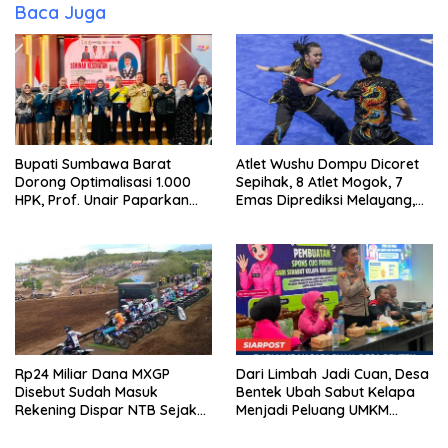
Baca Juga
Bupati Sumbawa Barat
Atlet Wushu Dompu Dicoret
Dorong Optimalisasi 1.000
Sepihak, 8 Atlet Mogok, 7
HPK, Prof. Unair Paparkan
Emas Diprediksi Melayang,
Kunci Lahirkan Generasi
Ada Apa di Porprov NTB
Emas 2045
2026
Rp24 Miliar Dana MXGP
Dari Limbah Jadi Cuan, Desa
Disebut Sudah Masuk
Bentek Ubah Sabut Kelapa
Rekening Dispar NTB Sejak
Menjadi Peluang UMKM
2024, Mengapa Utang Rp11
Ramah Lingkungan
Miliar Belum Dibayar?