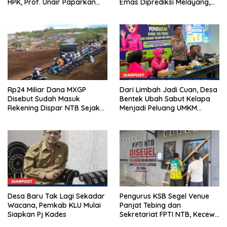
HPK, Prof. Unair Paparkan
Emas Diprediksi Melayang,
Kunci Lahirkan Generasi
Ada Apa di Porprov NTB
Emas 2045
2026
Rp24 Miliar Dana MXGP
Dari Limbah Jadi Cuan, Desa
Disebut Sudah Masuk
Bentek Ubah Sabut Kelapa
Rekening Dispar NTB Sejak
Menjadi Peluang UMKM
2024, Mengapa Utang Rp11
Ramah Lingkungan
Miliar Belum Dibayar?
Desa Baru Tak Lagi Sekadar
Pengurus KSB Segel Venue
Wacana, Pemkab KLU Mulai
Panjat Tebing dan
Siapkan Pj Kades
Sekretariat FPTI NTB, Kecewa
Emas Porprov Beralih Ke