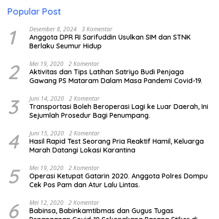
Popular Post
1
Desember 8, 2024
3 Komentar
Anggota DPR RI Sarifuddin Usulkan SIM dan STNK
Berlaku Seumur Hidup
2
Mei 19, 2020
2 Komentar
Aktivitas dan Tips Latihan Satriyo Budi Penjaga
Gawang PS Mataram Dalam Masa Pandemi Covid-19.
3
Juni 14, 2020
2 Komentar
Transportasi Boleh Beroperasi Lagi ke Luar Daerah, Ini
Sejumlah Prosedur Bagi Penumpang.
4
Juni 15, 2020
2 Komentar
Hasil Rapid Test Seorang Pria Reaktif Hamil, Keluarga
Marah Datangi Lokasi Karantina
5
Mei 19, 2020
2 Komentar
Operasi Ketupat Gatarin 2020. Anggota Polres Dompu
Cek Pos Pam dan Atur Lalu Lintas.
6
Mei 12, 2020
2 Komentar
Babinsa, Babinkamtibmas dan Gugus Tugas