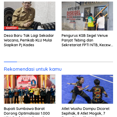
Desa Baru Tak Lagi Sekadar
Pengurus KSB Segel Venue
Wacana, Pemkab KLU Mulai
Panjat Tebing dan
Siapkan Pj Kades
Sekretariat FPTI NTB, Kecewa
Emas Porprov Beralih Ke
Dompu
Rekomendasi untuk kamu
Bupati Sumbawa Barat
Atlet Wushu Dompu Dicoret
Dorong Optimalisasi 1.000
Sepihak, 8 Atlet Mogok, 7