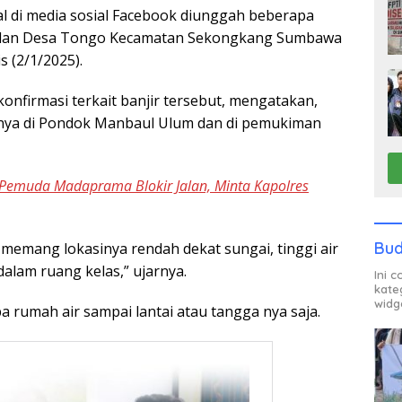
l di media sosial Facebook diunggah beberapa
as dan Desa Tongo Kecamatan Sekongkang Sumbawa
s (2/1/2025).
onfirmasi terkait banjir tersebut, mengatakan,
atnya di Pondok Manbaul Ulum dan di pemukiman
 Pemuda Madaprama Blokir Jalan, Minta Kapolres
Bud
emang lokasinya rendah dekat sungai, tinggi air
dalam ruang kelas,” ujarnya.
Ini 
kate
widg
rumah air sampai lantai atau tangga nya saja.