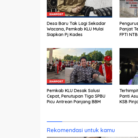
Desa Baru Tak Lagi Sekadar
Pengurus
Wacana, Pemkab KLU Mulai
Panjat T
Siapkan Pj Kades
FPTI NT
Porprov 
Pemkab KLU Desak Solusi
Terhimpi
Cepat, Penutupan Tiga SPBU
Panti As
Picu Antrean Panjang BBM
KSB Pinj
Menyebe
Bantuan 
Rekomendasi untuk kamu