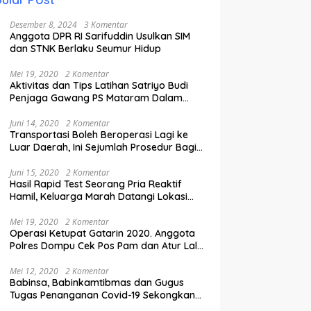
Desember 8, 2024
3 Komentar
Anggota DPR RI Sarifuddin Usulkan SIM
dan STNK Berlaku Seumur Hidup
Mei 19, 2020
2 Komentar
Aktivitas dan Tips Latihan Satriyo Budi
Penjaga Gawang PS Mataram Dalam
Masa Pandemi Covid-19.
Juni 14, 2020
2 Komentar
Transportasi Boleh Beroperasi Lagi ke
Luar Daerah, Ini Sejumlah Prosedur Bagi
Penumpang.
Juni 15, 2020
2 Komentar
Hasil Rapid Test Seorang Pria Reaktif
Hamil, Keluarga Marah Datangi Lokasi
Karantina
Mei 19, 2020
2 Komentar
Operasi Ketupat Gatarin 2020. Anggota
Polres Dompu Cek Pos Pam dan Atur Lalu
Lintas.
Mei 12, 2020
2 Komentar
Babinsa, Babinkamtibmas dan Gugus
Tugas Penanganan Covid-19 Sekongkang
Pasang Stiker di Rumah Warga Berstatus