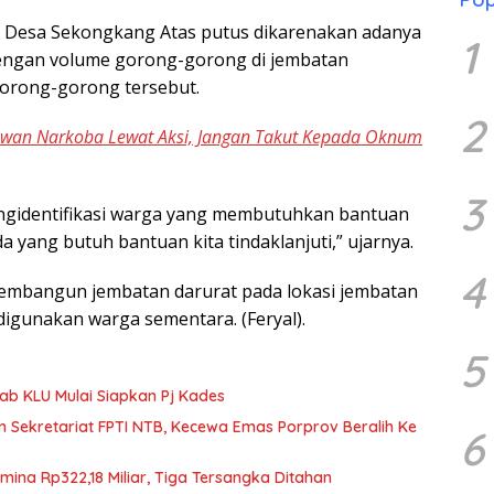
i Desa Sekongkang Atas putus dikarenakan adanya
1
 dengan volume gorong-gorong di jembatan
gorong-gorong tersebut.
2
awan Narkoba Lewat Aksi, Jangan Takut Kepada Oknum
3
engidentifikasi warga yang membutuhkan bantuan
ada yang butuh bantuan kita tindaklanjuti,” ujarnya.
4
membangun jembatan darurat pada lokasi jembatan
igunakan warga sementara. (Feryal).
5
b KLU Mulai Siapkan Pj Kades
n Sekretariat FPTI NTB, Kecewa Emas Porprov Beralih Ke
6
mina Rp322,18 Miliar, Tiga Tersangka Ditahan