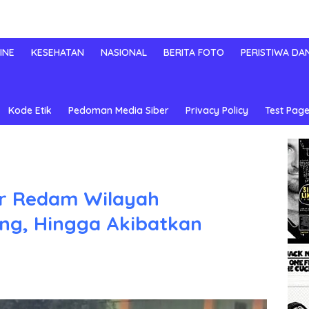
INE
KESEHATAN
NASIONAL
BERITA FOTO
PERISTIWA DA
Kode Etik
Pedoman Media Siber
Privacy Policy
Test Page
ter Redam Wilayah
g, Hingga Akibatkan