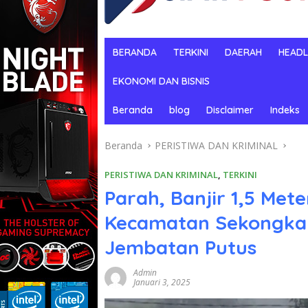
BERANDA
TERKINI
DAERAH
HEADL
EKONOMI DAN BISNIS
Beranda
blog
Disclaimer
Indeks
Beranda
PERISTIWA DAN KRIMINAL
PERISTIWA DAN KRIMINAL
,
TERKINI
Parah, Banjir 1,5 Me
Kecamatan Sekongkan
Jembatan Putus
Admin
Januari 3, 2025