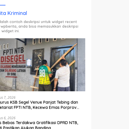
ODP.
ita Kriminal
adalah contoh deskripsi untuk widget recent
 wpberita, anda bisa memasukkan deskripsi
 widget ini.
us 7, 2026
urus KSB Segel Venue Panjat Tebing dan
etariat FPTI NTB, Kecewa Emas Porprov
lih Ke Dompu
us 6, 2026
s Bebas Terdakwa Gratifikasi DPRD NTB,
ti Pastikan Ajukan Banding