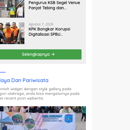
Pengurus KSB Segel Venue
Panjat Tebing dan
Sekretariat FPTI NTB,
Kecewa Emas Porprov
Beralih Ke Dompu
Agustus 7, 2026
KPK Bongkar Korupsi
Digitalisasi SPBU
Pertamina Rp322,18 Miliar,
Tiga Tersangka Ditahan
Selengkapnya
aya Dan Pariwisata
contoh widget dengan style gallery pada
gori olahraga, anda bisa mengaturnya pada
et recent post wpberita.