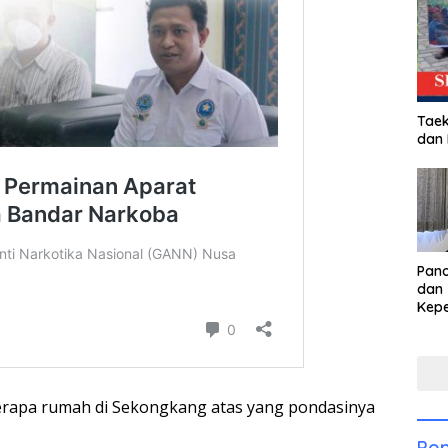
Taek
dan
Pan
dan 
Kep
dal
Pari
eberapa rumah di Sekongkang atas yang pondasinya
Pop