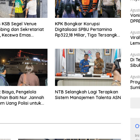
Agust
Voni
DPRD
 KSB Segel Venue
KPK Bongkar Korupsi
Berh
ebing dan Sekretariat
Digitalisasi SPBU Pertamina
Agust
B, Kecewa Emas
Rp322,18 Miliar, Tiga Tersangka
Vira
Beralih Ke Dompu
Ditahan
Lem
Tan
Agust
Di T
Sibu
Poli
Agust
Proy
Sumb
t Biaya, Pengelola
NTB Selangkah Lagi Terapkan
Turu
uhan Baiti Nur Jannah
Sistem Manajemen Talenta ASN
am Uang Polisi untuk
rang, Asesmen
Tak Kunjung Tuntas
O
In