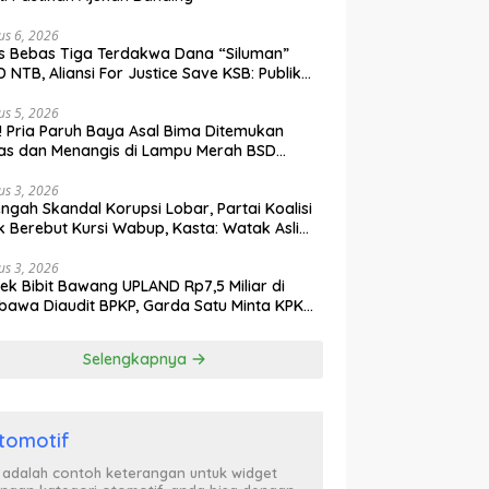
us 6, 2026
s Bebas Tiga Terdakwa Dana “Siluman”
 NTB, Aliansi For Justice Save KSB: Publik
ak Curiga, Minta MA dan KY Turun Tangan
us 5, 2026
l! Pria Paruh Baya Asal Bima Ditemukan
as dan Menangis di Lampu Merah BSD
gerang
us 3, 2026
engah Skandal Korupsi Lobar, Partai Koalisi
k Berebut Kursi Wabup, Kasta: Watak Asli
tik Kekuasaan Terbongkar!
us 3, 2026
ek Bibit Bawang UPLAND Rp7,5 Miliar di
awa Diaudit BPKP, Garda Satu Minta KPK
n Awasi Dugaan Kejanggalan
Selengkapnya
tomotif
i adalah contoh keterangan untuk widget