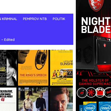
N KRIMINAL
PEMPROV NTB
POLITIK
 – Edited