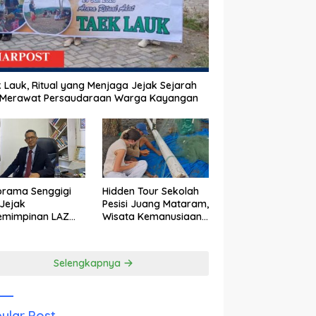
 Lauk, Ritual yang Menjaga Jejak Sejarah
 Merawat Persaudaraan Warga Kayangan
orama Senggigi
Hidden Tour Sekolah
Jejak
Pesisi Juang Mataram,
emimpinan LAZ
Wisata Kemanusiaan
am Kebangkitan
yang Membuka Mata
wisata
tentang Pendidikan
Anak Pesisir
Selengkapnya
ular Post