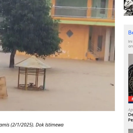
B
In
an
Ag
De
Pe
 Kamis (2/1/2025). Dok Istimewa