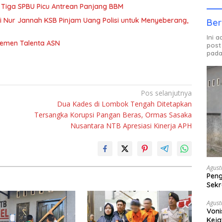
 Tiga SPBU Picu Antrean Panjang BBM
iti Nur Jannah KSB Pinjam Uang Polisi untuk Menyeberang,
Ber
Ini 
jemen Talenta ASN
post
pada
Pos selanjutnya
Dua Kades di Lombok Tengah Ditetapkan
Tersangka Korupsi Pangan Beras, Ormas Sasaka
Nusantara NTB Apresiasi Kinerja APH
Agust
Peng
Sekr
Bera
Agust
Voni
Keja