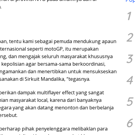
.
1
2
apan, tentu kami sebagai pemuda mendukung apaun
nternasional seperti motoGP, itu merupakan
3
ng, dan mengajak seluruh masyarakat khususnya
kepolisian agar bersama-sama berkoordinasi,
engamankan dan menertibkan untuk mensukseskan
4
anakan di Sirkuit Mandalika, “tegasnya.
ikan dampak multiflayer effect yang sangat
5
an masyarakat local, karena dari banyaknya
gara yang akan datang menonton dan berbelanja
ersebut.
6
berharap pihak penyelenggara melibaklan para