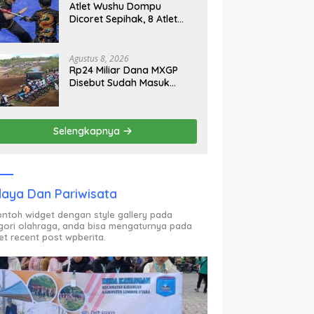
Atlet Wushu Dompu
Dicoret Sepihak, 8 Atlet
Mogok, 7 Emas Diprediksi
Melayang, Ada Apa di
Porprov NTB 2026
Agustus 8, 2026
Rp24 Miliar Dana MXGP
Disebut Sudah Masuk
Rekening Dispar NTB
Sejak 2024, Mengapa
Utang Rp11 Miliar Belum
Selengkapnya
Dibayar?
aya Dan Pariwisata
contoh widget dengan style gallery pada
gori olahraga, anda bisa mengaturnya pada
et recent post wpberita.