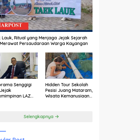
 Lauk, Ritual yang Menjaga Jejak Sejarah
 Merawat Persaudaraan Warga Kayangan
orama Senggigi
Hidden Tour Sekolah
Jejak
Pesisi Juang Mataram,
emimpinan LAZ
Wisata Kemanusiaan
am Kebangkitan
yang Membuka Mata
wisata
tentang Pendidikan
Anak Pesisir
Selengkapnya
ular Post