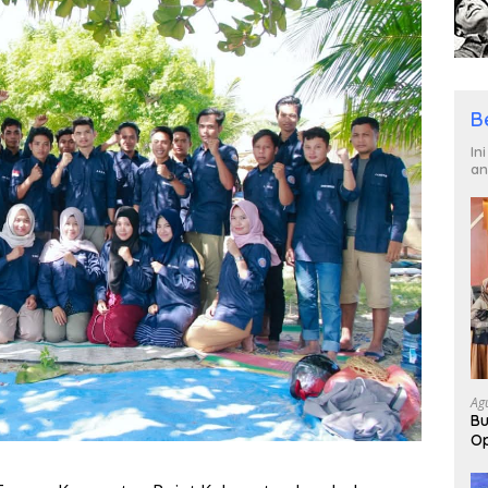
B
In
an
Ag
Bu
Op
Pa
2