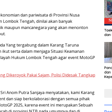
konomian dan pariwisata di Provinsi Nusa
n Lombok Tengah, dinilai akan banyak
tik maupun mancanegara yang akan menonton
Taek
ut.
dan
uda Yang tergabung dalam Karang Taruna
ikut serta dalam menjaga Situasi Keamanan
wilayah Hukum Lombok Tengah agar event MotoGP
Pan
dan 
eng Dikeroyok Pakai Sajam, Polisi Didesak Tangkap
Kep
dal
Pari
Sri Anom Putra Sanjaya menyatakan, kami Karang
t dan siap berkolaborasi dengan semua pihak
MotoGP 2025, karena event ini merupakan Sebuah
erah di provinsi NTB pada umumnya dan di
Pop