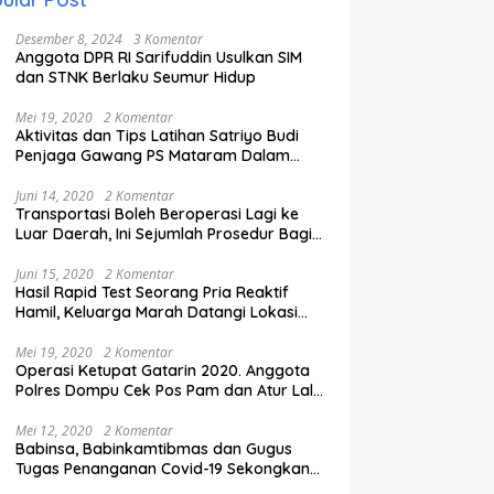
Desember 8, 2024
3 Komentar
Anggota DPR RI Sarifuddin Usulkan SIM
dan STNK Berlaku Seumur Hidup
Mei 19, 2020
2 Komentar
Aktivitas dan Tips Latihan Satriyo Budi
Penjaga Gawang PS Mataram Dalam
Masa Pandemi Covid-19.
Juni 14, 2020
2 Komentar
Transportasi Boleh Beroperasi Lagi ke
Luar Daerah, Ini Sejumlah Prosedur Bagi
Penumpang.
Juni 15, 2020
2 Komentar
Hasil Rapid Test Seorang Pria Reaktif
Hamil, Keluarga Marah Datangi Lokasi
Karantina
Mei 19, 2020
2 Komentar
Operasi Ketupat Gatarin 2020. Anggota
Polres Dompu Cek Pos Pam dan Atur Lalu
Lintas.
Mei 12, 2020
2 Komentar
Babinsa, Babinkamtibmas dan Gugus
Tugas Penanganan Covid-19 Sekongkang
Pasang Stiker di Rumah Warga Berstatus