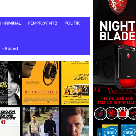
N KRIMINAL
PEMPROV NTB
POLITIK
 – Edited