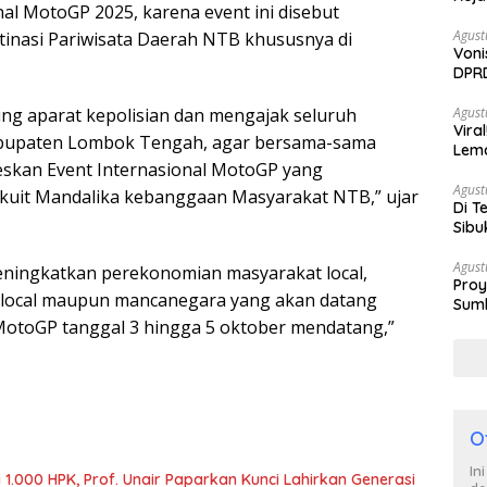
l MotoGP 2025, karena event ini disebut
Agust
inasi Pariwisata Daerah NTB khususnya di
Voni
DPRD
Berh
Agust
ng aparat kepolisian dan mengajak seluruh
Vira
bupaten Lombok Tengah, agar bersama-sama
Lem
kan Event Internasional MotoGP yang
Tan
Agust
irkuit Mandalika kebanggaan Masyarakat NTB,” ujar
Di T
Sibu
Poli
Agust
eningkatkan perekonomian masyarakat local,
Proy
 local maupun mancanegara yang akan datang
Sumb
Turu
MotoGP tanggal 3 hingga 5 oktober mendatang,”
O
In
1.000 HPK, Prof. Unair Paparkan Kunci Lahirkan Generasi