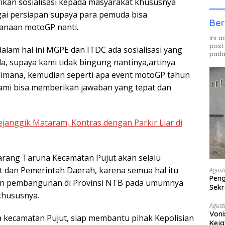
kan sosialisasi kepada masyarakat khususnya
ai persiapan supaya para pemuda bisa
Ber
anaan motoGP nanti.
Ini 
post
alam hal ini MGPE dan ITDC ada sosialisasi yang
pada
, supaya kami tidak bingung nantinya,artinya
dimana, kemudian seperti apa event motoGP tahun
 kami bisa memberikan jawaban yang tepat dan
janggik Mataram, Kontras dengan Parkir Liar di
arang Taruna Kecamatan Pujut akan selalu
dan Pemerintah Daerah, karena semua hal itu
Agust
Peng
dan pembangunan di Provinsi NTB pada umumnya
Sekr
hususnya.
Bera
Agust
Voni
a kecamatan Pujut, siap membantu pihak Kepolisian
Keja