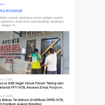
ODP.
ita Kriminal
adalah contoh deskripsi untuk widget recent
 wpberita, anda bisa memasukkan deskripsi
 widget ini.
us 7, 2026
urus KSB Segel Venue Panjat Tebing dan
etariat FPTI NTB, Kecewa Emas Porprov
lih Ke Dompu
us 6, 2026
s Bebas Terdakwa Gratifikasi DPRD NTB,
ti Pastikan Ajukan Banding