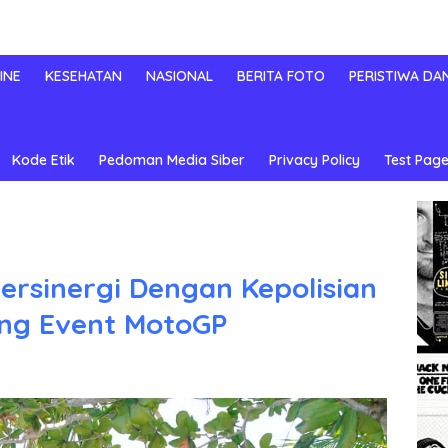
INE
KESEHATAN
NASIONAL
BERITA FOTO
PERISTIWA DA
Kode Etik
Pedoman Media Siber
Privacy Policy
Test Page
ersinergi Dengan Kepolisian
ng Event MotoGP