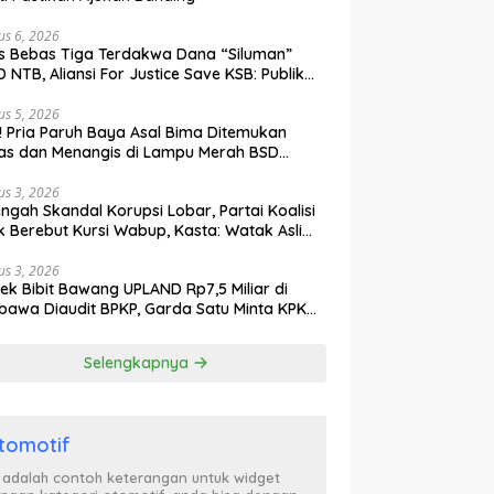
us 6, 2026
s Bebas Tiga Terdakwa Dana “Siluman”
 NTB, Aliansi For Justice Save KSB: Publik
ak Curiga, Minta MA dan KY Turun Tangan
us 5, 2026
l! Pria Paruh Baya Asal Bima Ditemukan
as dan Menangis di Lampu Merah BSD
gerang
us 3, 2026
engah Skandal Korupsi Lobar, Partai Koalisi
k Berebut Kursi Wabup, Kasta: Watak Asli
tik Kekuasaan Terbongkar!
us 3, 2026
ek Bibit Bawang UPLAND Rp7,5 Miliar di
awa Diaudit BPKP, Garda Satu Minta KPK
n Awasi Dugaan Kejanggalan
Selengkapnya
tomotif
i adalah contoh keterangan untuk widget