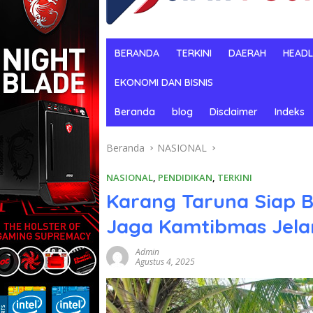
BERANDA
TERKINI
DAERAH
HEADL
EKONOMI DAN BISNIS
Beranda
blog
Disclaimer
Indeks
Beranda
NASIONAL
NASIONAL
,
PENDIDIKAN
,
TERKINI
Karang Taruna Siap B
Jaga Kamtibmas Jela
Admin
Agustus 4, 2025