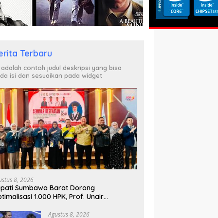
erita Terbaru
i adalah contoh judul deskripsi yang bisa
da isi dan sesuaikan pada widget
ustus 8, 2026
pati Sumbawa Barat Dorong
timalisasi 1.000 HPK, Prof. Unair
parkan Kunci Lahirkan Generasi Emas
045
Agustus 8, 2026