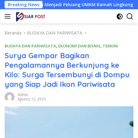
Langsung
Kelapa Menjadi Peluang UMKM Ramah Lingkungan
Breaking News
Desa B
ke
konten
Beranda
BUDAYA DAN PARIWISATA
BUDAYA DAN PARIWISATA
,
EKONOMI DAN BISNIS
,
TERKINI
Surya Gempar Bagikan
Pengalamannya Berkunjung ke
Kilo: Surga Tersembunyi di Dompu
yang Siap Jadi Ikon Pariwisata
Admin
Agustus 12, 2025