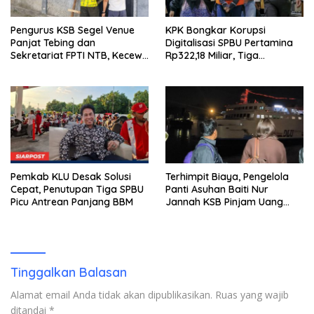
Pengurus KSB Segel Venue
KPK Bongkar Korupsi
Panjat Tebing dan
Digitalisasi SPBU Pertamina
Sekretariat FPTI NTB, Kecewa
Rp322,18 Miliar, Tiga
Emas Porprov Beralih Ke
Tersangka Ditahan
Dompu
Pemkab KLU Desak Solusi
Terhimpit Biaya, Pengelola
Cepat, Penutupan Tiga SPBU
Panti Asuhan Baiti Nur
Picu Antrean Panjang BBM
Jannah KSB Pinjam Uang
Polisi untuk Menyeberang,
Asesmen Bantuan Tak
Kunjung Tuntas
Tinggalkan Balasan
Alamat email Anda tidak akan dipublikasikan.
Ruas yang wajib
ditandai
*