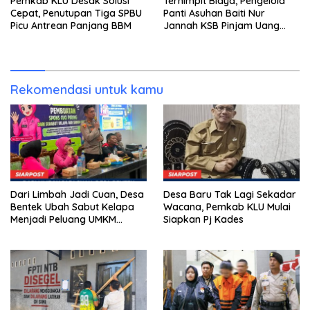
Pemkab KLU Desak Solusi
Terhimpit Biaya, Pengelola
Cepat, Penutupan Tiga SPBU
Panti Asuhan Baiti Nur
Picu Antrean Panjang BBM
Jannah KSB Pinjam Uang
Polisi untuk Menyeberang,
Asesmen Bantuan Tak
Kunjung Tuntas
Rekomendasi untuk kamu
Dari Limbah Jadi Cuan, Desa
Desa Baru Tak Lagi Sekadar
Bentek Ubah Sabut Kelapa
Wacana, Pemkab KLU Mulai
Menjadi Peluang UMKM
Siapkan Pj Kades
Ramah Lingkungan