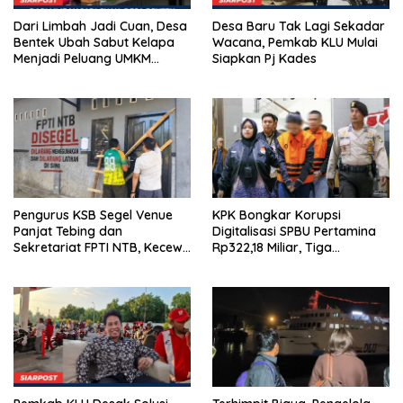
Dari Limbah Jadi Cuan, Desa
Desa Baru Tak Lagi Sekadar
Bentek Ubah Sabut Kelapa
Wacana, Pemkab KLU Mulai
Menjadi Peluang UMKM
Siapkan Pj Kades
Ramah Lingkungan
Pengurus KSB Segel Venue
KPK Bongkar Korupsi
Panjat Tebing dan
Digitalisasi SPBU Pertamina
Sekretariat FPTI NTB, Kecewa
Rp322,18 Miliar, Tiga
Emas Porprov Beralih Ke
Tersangka Ditahan
Dompu