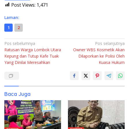
Post Views:
1,471
Laman:
1
2
Navigasi
Pos sebelumnya
Pos selanjutnya
Ratusan Warga Lombok Utara
Owner WBS Kosmetik Akan
pos
Kepung dan Tutup Kafe Tuak
Dilaporkan ke Polisi Oleh
Yang Dinilai Meresahkan
Kuasa Hukum
Baca Juga