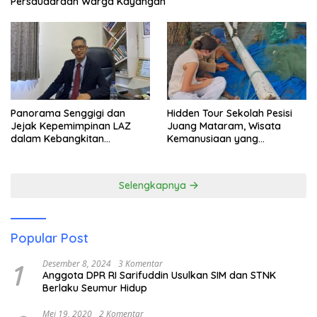
Persaudaraan Warga Kayangan
Panorama Senggigi dan
Hidden Tour Sekolah Pesisi
Jejak Kepemimpinan LAZ
Juang Mataram, Wisata
dalam Kebangkitan
Kemanusiaan yang
Pariwisata
Membuka Mata tentang
Pendidikan Anak Pesisir
Selengkapnya
Popular Post
1
Desember 8, 2024
3 Komentar
Anggota DPR RI Sarifuddin Usulkan SIM dan STNK
Berlaku Seumur Hidup
Mei 19, 2020
2 Komentar