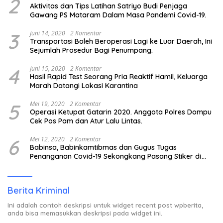
2
Aktivitas dan Tips Latihan Satriyo Budi Penjaga
Gawang PS Mataram Dalam Masa Pandemi Covid-19.
3
Juni 14, 2020
2 Komentar
Transportasi Boleh Beroperasi Lagi ke Luar Daerah, Ini
Sejumlah Prosedur Bagi Penumpang.
4
Juni 15, 2020
2 Komentar
Hasil Rapid Test Seorang Pria Reaktif Hamil, Keluarga
Marah Datangi Lokasi Karantina
5
Mei 19, 2020
2 Komentar
Operasi Ketupat Gatarin 2020. Anggota Polres Dompu
Cek Pos Pam dan Atur Lalu Lintas.
6
Mei 12, 2020
2 Komentar
Babinsa, Babinkamtibmas dan Gugus Tugas
Penanganan Covid-19 Sekongkang Pasang Stiker di
Rumah Warga Berstatus ODP.
Berita Kriminal
Ini adalah contoh deskripsi untuk widget recent post wpberita,
anda bisa memasukkan deskripsi pada widget ini.