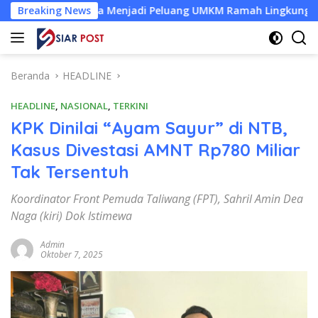
Langsung
t Kelapa Menjadi Peluang UMKM Ramah Lingkungan
Breaking News
Des
ke
konten
Beranda
HEADLINE
HEADLINE
,
NASIONAL
,
TERKINI
KPK Dinilai “Ayam Sayur” di NTB,
Kasus Divestasi AMNT Rp780 Miliar
Tak Tersentuh
Koordinator Front Pemuda Taliwang (FPT), Sahril Amin Dea
Naga (kiri) Dok Istimewa
Admin
Oktober 7, 2025