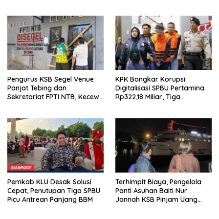
Ramah Lingkungan
Pengurus KSB Segel Venue
KPK Bongkar Korupsi
Panjat Tebing dan
Digitalisasi SPBU Pertamina
Sekretariat FPTI NTB, Kecewa
Rp322,18 Miliar, Tiga
Emas Porprov Beralih Ke
Tersangka Ditahan
Dompu
Pemkab KLU Desak Solusi
Terhimpit Biaya, Pengelola
Cepat, Penutupan Tiga SPBU
Panti Asuhan Baiti Nur
Picu Antrean Panjang BBM
Jannah KSB Pinjam Uang
Polisi untuk Menyeberang,
Asesmen Bantuan Tak