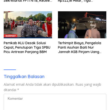
Sekretariat FPTI NTB, Kecewa
Rp322,18 Miliar, Tiga
Emas Porprov Beralih Ke
Tersangka Ditahan
Dompu
Pemkab KLU Desak Solusi
Terhimpit Biaya, Pengelola
Cepat, Penutupan Tiga SPBU
Panti Asuhan Baiti Nur
Picu Antrean Panjang BBM
Jannah KSB Pinjam Uang
Polisi untuk Menyeberang,
Asesmen Bantuan Tak
Kunjung Tuntas
Tinggalkan Balasan
Alamat email Anda tidak akan dipublikasikan.
Ruas yang wajib
ditandai
*