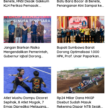
Benete, HNSI Desak Gakkum
Batu Bara Bocor di Benete,
KLH Periksa Pemasok:
Penanganan Kini Sampai ke
“Jangan Tunggu Laut
Deputi Gakkum KLH
Rusak!”
Jangan Biarkan Risiko
Bupati Sumbawa Barat
Mengendalikan Pemerintah,
Dorong Optimalisasi 1.000
Gubernur Iqbal Dorong
HPK, Prof. Unair Paparkan
Birokrasi Berani Ambil
Kunci Lahirkan Generasi
Keputusan
Emas 2045
Atlet Wushu Dompu Dicoret
Rp24 Miliar Dana MXGP
Sepihak, 8 Atlet Mogok, 7
Disebut Sudah Masuk
Emas Diprediksi Melayang,
Rekening Dispar NTB Sejak