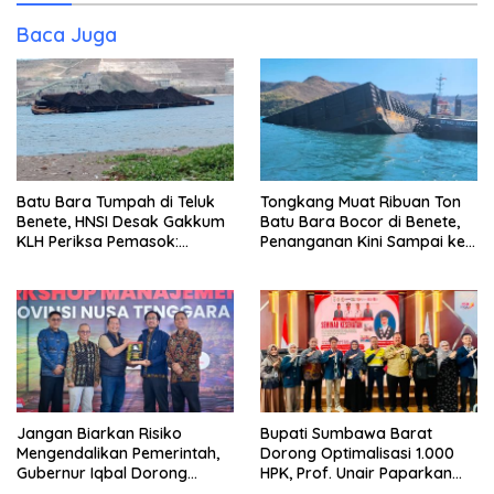
Baca Juga
Batu Bara Tumpah di Teluk
Tongkang Muat Ribuan Ton
Benete, HNSI Desak Gakkum
Batu Bara Bocor di Benete,
KLH Periksa Pemasok:
Penanganan Kini Sampai ke
“Jangan Tunggu Laut
Deputi Gakkum KLH
Rusak!”
Jangan Biarkan Risiko
Bupati Sumbawa Barat
Mengendalikan Pemerintah,
Dorong Optimalisasi 1.000
Gubernur Iqbal Dorong
HPK, Prof. Unair Paparkan
Birokrasi Berani Ambil
Kunci Lahirkan Generasi