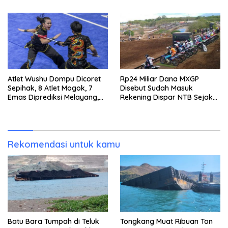
Keputusan
Emas 2045
Atlet Wushu Dompu Dicoret
Rp24 Miliar Dana MXGP
Sepihak, 8 Atlet Mogok, 7
Disebut Sudah Masuk
Emas Diprediksi Melayang,
Rekening Dispar NTB Sejak
Ada Apa di Porprov NTB
2024, Mengapa Utang Rp11
2026
Miliar Belum Dibayar?
Rekomendasi untuk kamu
Batu Bara Tumpah di Teluk
Tongkang Muat Ribuan Ton