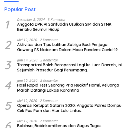
Popular Post
1
Desember 8, 2024
3 Komentar
Anggota DPR RI Sarifuddin Usulkan SIM dan STNK
Berlaku Seumur Hidup
2
Mei 19, 2020
2 Komentar
Aktivitas dan Tips Latihan Satriyo Budi Penjaga
Gawang PS Mataram Dalam Masa Pandemi Covid-19.
3
Juni 14, 2020
2 Komentar
Transportasi Boleh Beroperasi Lagi ke Luar Daerah, Ini
Sejumlah Prosedur Bagi Penumpang.
4
Juni 15, 2020
2 Komentar
Hasil Rapid Test Seorang Pria Reaktif Hamil, Keluarga
Marah Datangi Lokasi Karantina
5
Mei 19, 2020
2 Komentar
Operasi Ketupat Gatarin 2020. Anggota Polres Dompu
Cek Pos Pam dan Atur Lalu Lintas.
6
Mei 12, 2020
2 Komentar
Babinsa, Babinkamtibmas dan Gugus Tugas