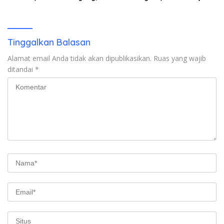
Ada Apa di Porprov NTB
2024, Mengapa Utang Rp11
2026
Miliar Belum Dibayar?
Tinggalkan Balasan
Alamat email Anda tidak akan dipublikasikan.
Ruas yang wajib
ditandai
*