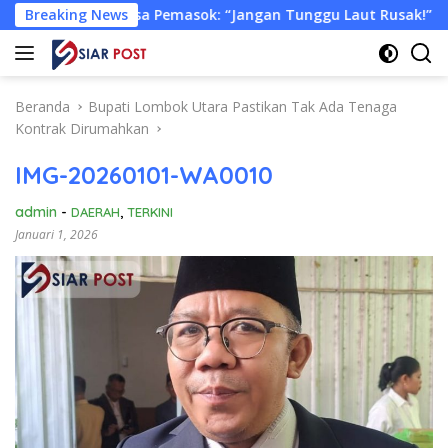
Langsung
riksa Pemasok: “Jangan Tunggu Laut Rusak!”
Breaking News
Tongkang
ke
konten
Beranda
‎Bupati Lombok Utara Pastikan Tak Ada Tenaga
Kontrak Dirumahkan
IMG-20260101-WA0010
admin
-
DAERAH
,
TERKINI
Januari 1, 2026