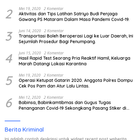
2
Mei 19, 2020
2 Komentar
Aktivitas dan Tips Latihan Satriyo Budi Penjaga
Gawang PS Mataram Dalam Masa Pandemi Covid-19.
3
Juni 14, 2020
2 Komentar
Transportasi Boleh Beroperasi Lagi ke Luar Daerah, Ini
Sejumlah Prosedur Bagi Penumpang.
4
Juni 15, 2020
2 Komentar
Hasil Rapid Test Seorang Pria Reaktif Hamil, Keluarga
Marah Datangi Lokasi Karantina
5
Mei 19, 2020
2 Komentar
Operasi Ketupat Gatarin 2020. Anggota Polres Dompu
Cek Pos Pam dan Atur Lalu Lintas.
6
Mei 12, 2020
2 Komentar
Babinsa, Babinkamtibmas dan Gugus Tugas
Penanganan Covid-19 Sekongkang Pasang Stiker di
Rumah Warga Berstatus ODP.
Berita Kriminal
Ini adalah contoh deskripsi untuk widget recent post wpberita,