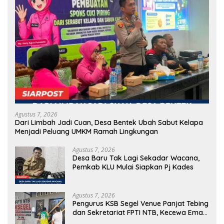
Agustus 7, 2026
Dari Limbah Jadi Cuan, Desa Bentek Ubah Sabut Kelapa
Menjadi Peluang UMKM Ramah Lingkungan
Agustus 7, 2026
Desa Baru Tak Lagi Sekadar Wacana,
Pemkab KLU Mulai Siapkan Pj Kades
Agustus 7, 2026
Pengurus KSB Segel Venue Panjat Tebing
dan Sekretariat FPTI NTB, Kecewa Emas
Porprov Beralih Ke Dompu