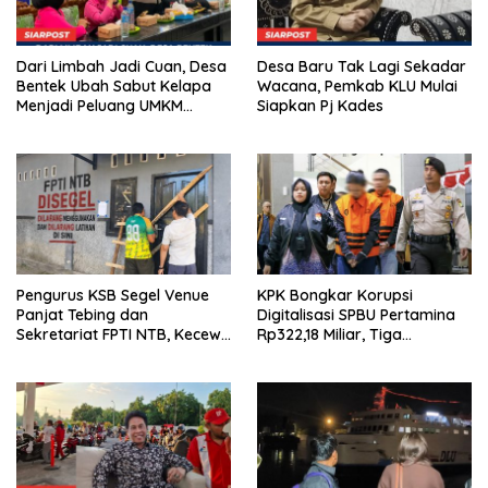
Dari Limbah Jadi Cuan, Desa
Desa Baru Tak Lagi Sekadar
Bentek Ubah Sabut Kelapa
Wacana, Pemkab KLU Mulai
Menjadi Peluang UMKM
Siapkan Pj Kades
Ramah Lingkungan
Pengurus KSB Segel Venue
KPK Bongkar Korupsi
Panjat Tebing dan
Digitalisasi SPBU Pertamina
Sekretariat FPTI NTB, Kecewa
Rp322,18 Miliar, Tiga
Emas Porprov Beralih Ke
Tersangka Ditahan
Dompu