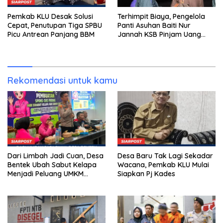
Pemkab KLU Desak Solusi
Terhimpit Biaya, Pengelola
Cepat, Penutupan Tiga SPBU
Panti Asuhan Baiti Nur
Picu Antrean Panjang BBM
Jannah KSB Pinjam Uang
Polisi untuk Menyeberang,
Asesmen Bantuan Tak
Kunjung Tuntas
Rekomendasi untuk kamu
Dari Limbah Jadi Cuan, Desa
Desa Baru Tak Lagi Sekadar
Bentek Ubah Sabut Kelapa
Wacana, Pemkab KLU Mulai
Menjadi Peluang UMKM
Siapkan Pj Kades
Ramah Lingkungan