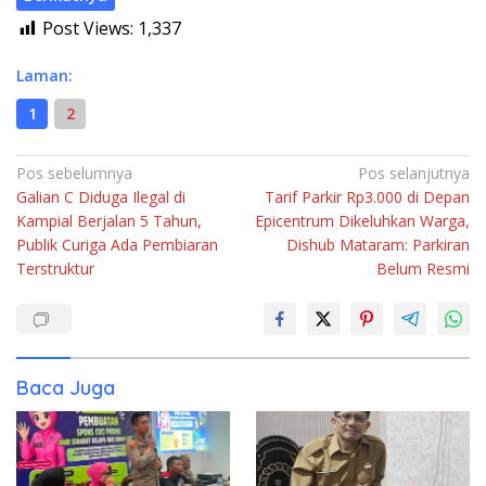
Post Views:
1,337
Laman:
1
2
Navigasi
Pos sebelumnya
Pos selanjutnya
Galian C Diduga Ilegal di
Tarif Parkir Rp3.000 di Depan
pos
Kampial Berjalan 5 Tahun,
Epicentrum Dikeluhkan Warga,
Publik Curiga Ada Pembiaran
Dishub Mataram: Parkiran
Terstruktur
Belum Resmi
Baca Juga