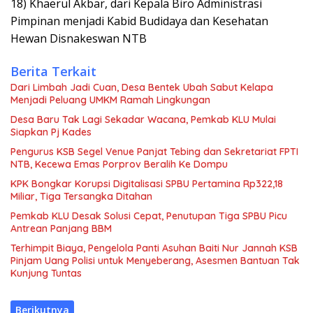
18) Khaerul Akbar, dari Kepala Biro Administrasi
Pimpinan menjadi Kabid Budidaya dan Kesehatan
Hewan Disnakeswan NTB
Berita Terkait
Dari Limbah Jadi Cuan, Desa Bentek Ubah Sabut Kelapa
Menjadi Peluang UMKM Ramah Lingkungan
Desa Baru Tak Lagi Sekadar Wacana, Pemkab KLU Mulai
Siapkan Pj Kades
Pengurus KSB Segel Venue Panjat Tebing dan Sekretariat FPTI
NTB, Kecewa Emas Porprov Beralih Ke Dompu
KPK Bongkar Korupsi Digitalisasi SPBU Pertamina Rp322,18
Miliar, Tiga Tersangka Ditahan
Pemkab KLU Desak Solusi Cepat, Penutupan Tiga SPBU Picu
Antrean Panjang BBM
Terhimpit Biaya, Pengelola Panti Asuhan Baiti Nur Jannah KSB
Pinjam Uang Polisi untuk Menyeberang, Asesmen Bantuan Tak
Kunjung Tuntas
Berikutnya