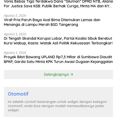
Vonis Bebas Tiga Terdakwa Dana “Siluman” DPRD NTB, Aliansi
For Justice Save KSB: Publik Berhak Curiga, Minta MA dan KY
Turun Tangan
Agustus 5, 2026
Viral! Pria Paruh Baya Asal Bima Ditemukan Lemas dan
Menangis di Lampu Merah BSD Tangerang
Agustus 3, 2026
Di Tengah Skandal Korupsi Lobar, Partai Koalisi Sibuk Berebut
Kursi Wabup, Kasta: Watak Asli Politik Kekuasaan Terbongkar!
Agustus 3, 2026
Proyek Bibit Bawang UPLAND Rp7,5 Miliar di Sumbawa Diaudit
BPKP, Garda Satu Minta KPK Turun Awasi Dugaan Kejanggalan
Selengkapnya
Otomotif
Ini adalah contoh keterangan untuk widget dengan kategori
otomotif, anda bisa dengan mudah memasukkannya pada
widget.