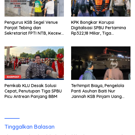
Pengurus KSB Segel Venue
KPK Bongkar Korupsi
Panjat Tebing dan
Digitalisasi SPBU Pertamina
Sekretariat FPTI NTB, Kecewa
Rp322,18 Miliar, Tiga
Emas Porprov Beralih Ke
Tersangka Ditahan
Dompu
Pemkab KLU Desak Solusi
Terhimpit Biaya, Pengelola
Cepat, Penutupan Tiga SPBU
Panti Asuhan Baiti Nur
Picu Antrean Panjang BBM
Jannah KSB Pinjam Uang
Polisi untuk Menyeberang,
Asesmen Bantuan Tak
Kunjung Tuntas
Tinggalkan Balasan