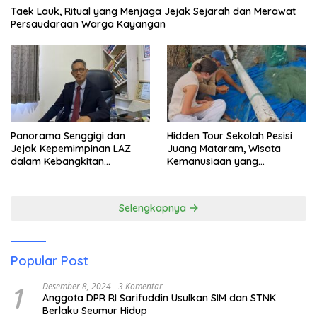
Taek Lauk, Ritual yang Menjaga Jejak Sejarah dan Merawat
Persaudaraan Warga Kayangan
Panorama Senggigi dan
Hidden Tour Sekolah Pesisi
Jejak Kepemimpinan LAZ
Juang Mataram, Wisata
dalam Kebangkitan
Kemanusiaan yang
Pariwisata
Membuka Mata tentang
Pendidikan Anak Pesisir
Selengkapnya
Popular Post
1
Desember 8, 2024
3 Komentar
Anggota DPR RI Sarifuddin Usulkan SIM dan STNK
Berlaku Seumur Hidup