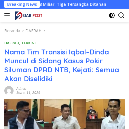
Langsung
2,18 Miliar, Tiga Tersangka Ditahan
Breaking News
Pemkab KLU Desak 
ke
konten
Beranda
DAERAH
DAERAH
,
TERKINI
Nama Tim Transisi Iqbal–Dinda
Muncul di Sidang Kasus Pokir
Siluman DPRD NTB, Kejati: Semua
Akan Diselidiki
Admin
Maret 11, 2026