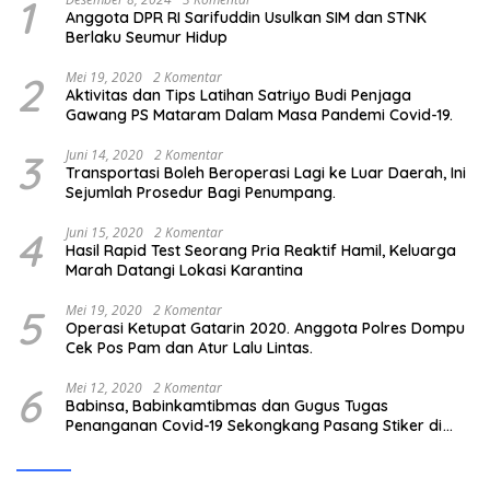
1
Anggota DPR RI Sarifuddin Usulkan SIM dan STNK
Berlaku Seumur Hidup
2
Mei 19, 2020
2 Komentar
Aktivitas dan Tips Latihan Satriyo Budi Penjaga
Gawang PS Mataram Dalam Masa Pandemi Covid-19.
3
Juni 14, 2020
2 Komentar
Transportasi Boleh Beroperasi Lagi ke Luar Daerah, Ini
Sejumlah Prosedur Bagi Penumpang.
4
Juni 15, 2020
2 Komentar
Hasil Rapid Test Seorang Pria Reaktif Hamil, Keluarga
Marah Datangi Lokasi Karantina
5
Mei 19, 2020
2 Komentar
Operasi Ketupat Gatarin 2020. Anggota Polres Dompu
Cek Pos Pam dan Atur Lalu Lintas.
6
Mei 12, 2020
2 Komentar
Babinsa, Babinkamtibmas dan Gugus Tugas
Penanganan Covid-19 Sekongkang Pasang Stiker di
Rumah Warga Berstatus ODP.