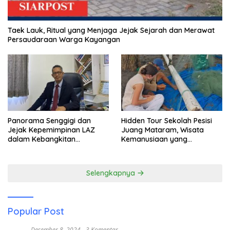
Taek Lauk, Ritual yang Menjaga Jejak Sejarah dan Merawat
Persaudaraan Warga Kayangan
Panorama Senggigi dan
Hidden Tour Sekolah Pesisi
Jejak Kepemimpinan LAZ
Juang Mataram, Wisata
dalam Kebangkitan
Kemanusiaan yang
Pariwisata
Membuka Mata tentang
Pendidikan Anak Pesisir
Selengkapnya
Popular Post
Desember 8, 2024
3 Komentar