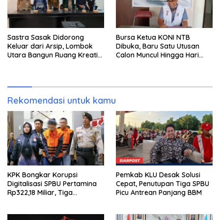
Sastra Sasak Didorong
Bursa Ketua KONI NTB
Keluar dari Arsip, Lombok
Dibuka, Baru Satu Utusan
Utara Bangun Ruang Kreatif
Calon Muncul Hingga Hari
bagi Generasi Muda
Kedua
Rekomendasi untuk kamu
KPK Bongkar Korupsi
Pemkab KLU Desak Solusi
Digitalisasi SPBU Pertamina
Cepat, Penutupan Tiga SPBU
Rp322,18 Miliar, Tiga
Picu Antrean Panjang BBM
Tersangka Ditahan