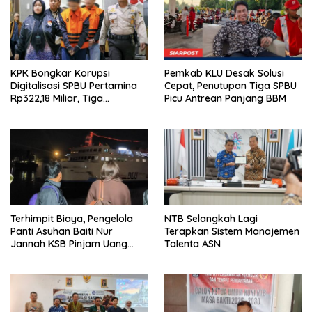
KPK Bongkar Korupsi
Pemkab KLU Desak Solusi
Digitalisasi SPBU Pertamina
Cepat, Penutupan Tiga SPBU
Rp322,18 Miliar, Tiga
Picu Antrean Panjang BBM
Tersangka Ditahan
Terhimpit Biaya, Pengelola
NTB Selangkah Lagi
Panti Asuhan Baiti Nur
Terapkan Sistem Manajemen
Jannah KSB Pinjam Uang
Talenta ASN
Polisi untuk Menyeberang,
Asesmen Bantuan Tak
Kunjung Tuntas