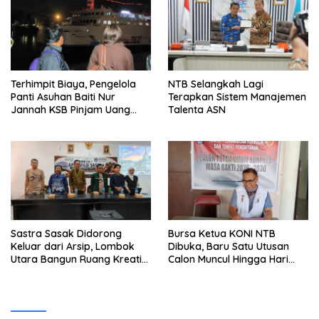
Terhimpit Biaya, Pengelola
NTB Selangkah Lagi
Panti Asuhan Baiti Nur
Terapkan Sistem Manajemen
Jannah KSB Pinjam Uang
Talenta ASN
Polisi untuk Menyeberang,
Asesmen Bantuan Tak
Kunjung Tuntas
Sastra Sasak Didorong
Bursa Ketua KONI NTB
Keluar dari Arsip, Lombok
Dibuka, Baru Satu Utusan
Utara Bangun Ruang Kreatif
Calon Muncul Hingga Hari
bagi Generasi Muda
Kedua