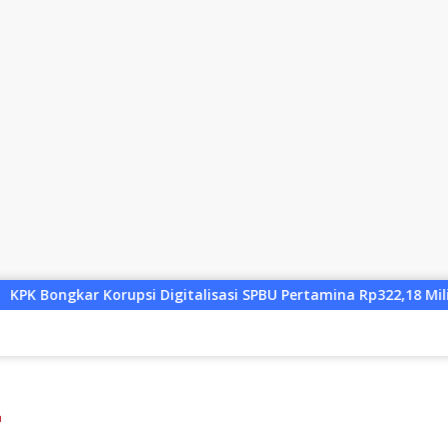
alisasi SPBU Pertamina Rp322,18 Miliar, Tiga Tersangka Ditaha