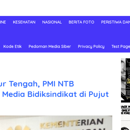
INE
KESEHATAN
NASIONAL
BERITA FOTO
PERISTIWA DA
Kode Etik
Pedoman Media Siber
Privacy Policy
Test Page
mur Tengah, PMI NTB
Media Bidiksindikat di Pujut