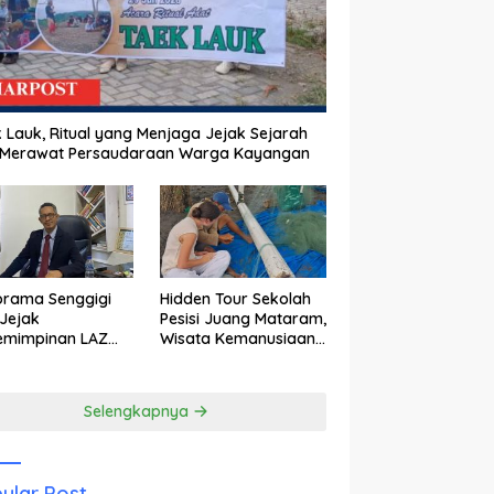
 Lauk, Ritual yang Menjaga Jejak Sejarah
 Merawat Persaudaraan Warga Kayangan
orama Senggigi
Hidden Tour Sekolah
Jejak
Pesisi Juang Mataram,
emimpinan LAZ
Wisata Kemanusiaan
am Kebangkitan
yang Membuka Mata
wisata
tentang Pendidikan
Anak Pesisir
Selengkapnya
ular Post