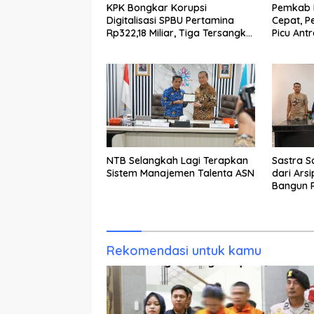
KPK Bongkar Korupsi
Pemkab K
Digitalisasi SPBU Pertamina
Cepat, P
Rp322,18 Miliar, Tiga Tersangka
Picu Ant
Ditahan
NTB Selangkah Lagi Terapkan
Sastra S
Sistem Manajemen Talenta ASN
dari Ars
Bangun R
Generas
Rekomendasi untuk kamu