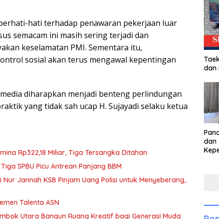
erhati-hati terhadap penawaran pekerjaan luar
sus semacam ini masih sering terjadi dan
akan keselamatan PMI. Sementara itu,
 kontrol sosial akan terus mengawal kepentingan
Taek
dan
n media diharapkan menjadi benteng perlindungan
raktik yang tidak sah ucap H. Sujayadi selaku ketua
Pan
dan 
Kep
mina Rp322,18 Miliar, Tiga Tersangka Ditahan
dal
 Tiga SPBU Picu Antrean Panjang BBM
Pari
iti Nur Jannah KSB Pinjam Uang Polisi untuk Menyeberang,
jemen Talenta ASN
Lombok Utara Bangun Ruang Kreatif bagi Generasi Muda
Pop