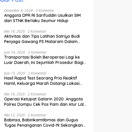
Desember 8, 2024
3 Komentar
Anggota DPR RI Sarifuddin Usulkan SIM
dan STNK Berlaku Seumur Hidup
Mei 19, 2020
2 Komentar
Aktivitas dan Tips Latihan Satriyo Budi
Penjaga Gawang PS Mataram Dalam
Masa Pandemi Covid-19.
Juni 14, 2020
2 Komentar
Transportasi Boleh Beroperasi Lagi ke
Luar Daerah, Ini Sejumlah Prosedur Bagi
Penumpang.
Juni 15, 2020
2 Komentar
Hasil Rapid Test Seorang Pria Reaktif
Hamil, Keluarga Marah Datangi Lokasi
Karantina
Mei 19, 2020
2 Komentar
Operasi Ketupat Gatarin 2020. Anggota
Polres Dompu Cek Pos Pam dan Atur Lalu
Lintas.
Mei 12, 2020
2 Komentar
Babinsa, Babinkamtibmas dan Gugus
Tugas Penanganan Covid-19 Sekongkang
Pasang Stiker di Rumah Warga Berstatus