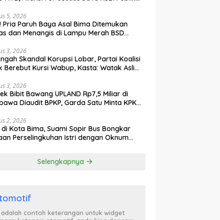
ak Curiga, Minta MA dan KY Turun Tangan
us 5, 2026
l! Pria Paruh Baya Asal Bima Ditemukan
as dan Menangis di Lampu Merah BSD
gerang
us 3, 2026
engah Skandal Korupsi Lobar, Partai Koalisi
k Berebut Kursi Wabup, Kasta: Watak Asli
tik Kekuasaan Terbongkar!
us 3, 2026
ek Bibit Bawang UPLAND Rp7,5 Miliar di
awa Diaudit BPKP, Garda Satu Minta KPK
n Awasi Dugaan Kejanggalan
us 2, 2026
l di Kota Bima, Suami Sopir Bus Bongkar
an Perselingkuhan Istri dengan Oknum
ol PP, Video Adu Mulut Heboh
Selengkapnya
tomotif
i adalah contoh keterangan untuk widget