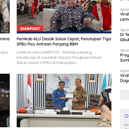
Berh
Agust
Vira
Lem
Tan
Agust
Di T
amina
Pemkab KLU Desak Solusi Cepat, Penutupan Tiga
Sibu
SPBU Picu Antrean Panjang BBM
Poli
Agust
rupsi
Lombok Utara,SIARPOST– Antrean panjang
Proy
kendaraan di sejumlah Stasiun Pengisian Bahan
Sumb
Bakar Umum (SPBU) di Kabupaten…
Turu
Agust
Vira
Duga
Satp
O
In