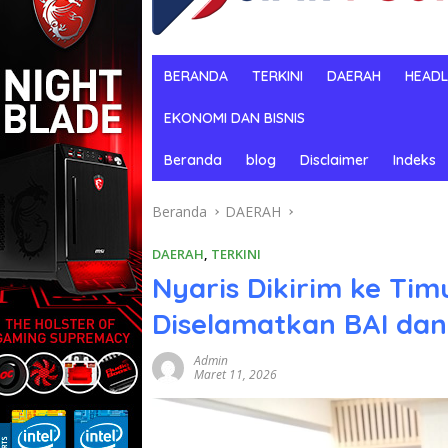
BERANDA
TERKINI
DAERAH
HEADL
EKONOMI DAN BISNIS
Beranda
blog
Disclaimer
Indeks
Beranda
DAERAH
DAERAH
,
TERKINI
Nyaris Dikirim ke Ti
Diselamatkan BAI dan 
Admin
Maret 11, 2026