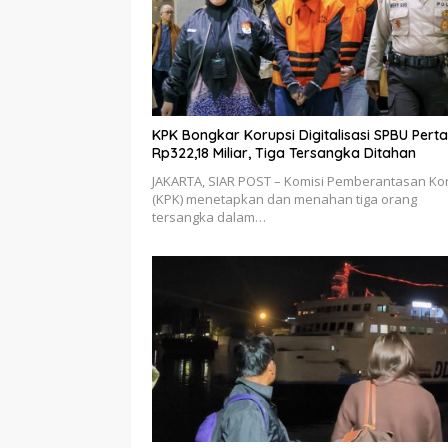
KPK Bongkar Korupsi Digitalisasi SPBU Pert
Rp322,18 Miliar, Tiga Tersangka Ditahan
JAKARTA, SIAR POST – Komisi Pemberantasan Ko
(KPK) menetapkan dan menahan tiga orang
tersangka dalam…