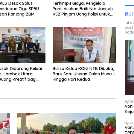
LU Desak Solusi
Terhimpit Biaya, Pengelola
enutupan Tiga SPBU
Panti Asuhan Baiti Nur Jannah
Ber
rean Panjang BBM
KSB Pinjam Uang Polisi untuk
Menyeberang, Asesmen
Ini 
Bantuan Tak Kunjung Tuntas
post
pada
asak Didorong Keluar
Bursa Ketua KONI NTB Dibuka,
ip, Lombok Utara
Baru Satu Utusan Calon Muncul
uang Kreatif bagi
Hingga Hari Kedua
i Muda
Agust
Voni
Keja
Agust
Voni
DPRD