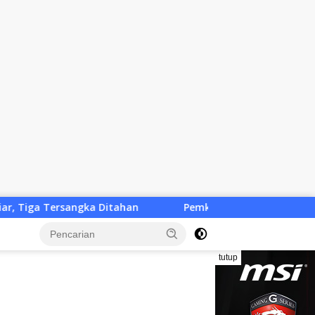
n
Pemkab KLU Desak Solusi Cepat, Penutupan Tiga SPB
tutup