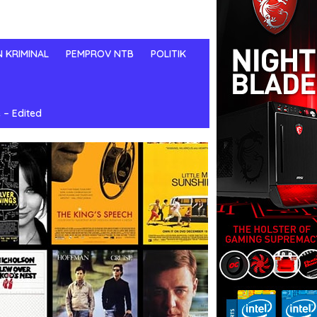
N KRIMINAL
PEMPROV NTB
POLITIK
 – Edited