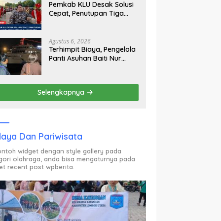
Pemkab KLU Desak Solusi
Cepat, Penutupan Tiga
SPBU Picu Antrean Panjang
BBM
Agustus 6, 2026
Terhimpit Biaya, Pengelola
Panti Asuhan Baiti Nur
Jannah KSB Pinjam Uang
Polisi untuk Menyeberang,
Asesmen Bantuan Tak
Selengkapnya
Kunjung Tuntas
aya Dan Pariwisata
contoh widget dengan style gallery pada
gori olahraga, anda bisa mengaturnya pada
et recent post wpberita.