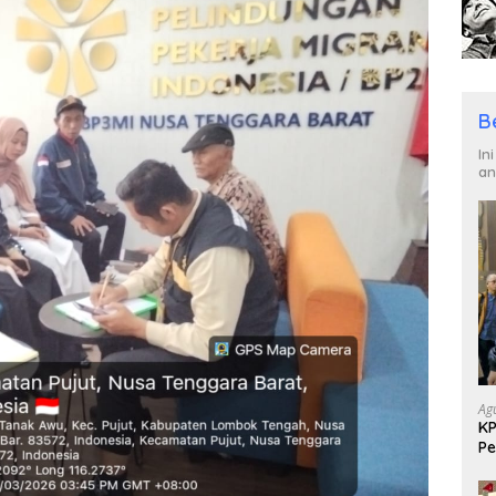
B
In
an
Ag
KP
Pe
Di