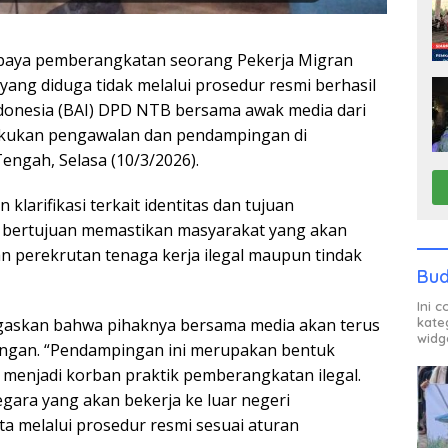
paya pemberangkatan seorang Pekerja Migran
ang diduga tidak melalui prosedur resmi berhasil
ndonesia (BAI) DPD NTB bersama awak media dari
lakukan pengawalan dan pendampingan di
ngah, Selasa (10/3/2026).
klarifikasi terkait identitas dan tujuan
i bertujuan memastikan masyarakat yang akan
an perekrutan tenaga kerja ilegal maupun tindak
Bud
Ini 
kate
egaskan bahwa pihaknya bersama media akan terus
widg
gan. “Pendampingan ini merupakan bentuk
 menjadi korban praktik pemberangkatan ilegal.
gara yang akan bekerja ke luar negeri
 melalui prosedur resmi sesuai aturan