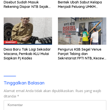
Disebut Sudah Masuk
Bentek Ubah Sabut Kelapa
Rekening Dispar NTB Sejak
Menjadi Peluang UMKM
2024, Mengapa Utang Rp11
Ramah Lingkungan
Miliar Belum Dibayar?
Desa Baru Tak Lagi Sekadar
Pengurus KSB Segel Venue
Wacana, Pemkab KLU Mulai
Panjat Tebing dan
Siapkan Pj Kades
Sekretariat FPTI NTB, Kecewa
Emas Porprov Beralih Ke
Dompu
Tinggalkan Balasan
Alamat email Anda tidak akan dipublikasikan.
Ruas yang wajib
ditandai
*