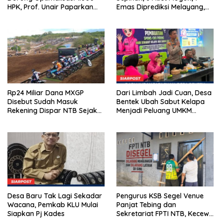
HPK, Prof. Unair Paparkan
Emas Diprediksi Melayang,
Kunci Lahirkan Generasi
Ada Apa di Porprov NTB
Emas 2045
2026
Rp24 Miliar Dana MXGP
Dari Limbah Jadi Cuan, Desa
Disebut Sudah Masuk
Bentek Ubah Sabut Kelapa
Rekening Dispar NTB Sejak
Menjadi Peluang UMKM
2024, Mengapa Utang Rp11
Ramah Lingkungan
Miliar Belum Dibayar?
Desa Baru Tak Lagi Sekadar
Pengurus KSB Segel Venue
Wacana, Pemkab KLU Mulai
Panjat Tebing dan
Siapkan Pj Kades
Sekretariat FPTI NTB, Kecewa