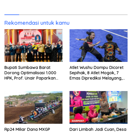
Emas Porprov Beralih Ke
Dompu
Rekomendasi untuk kamu
Bupati Sumbawa Barat
Atlet Wushu Dompu Dicoret
Dorong Optimalisasi 1.000
Sepihak, 8 Atlet Mogok, 7
HPK, Prof. Unair Paparkan
Emas Diprediksi Melayang,
Kunci Lahirkan Generasi
Ada Apa di Porprov NTB
Emas 2045
2026
Rp24 Miliar Dana MXGP
Dari Limbah Jadi Cuan, Desa