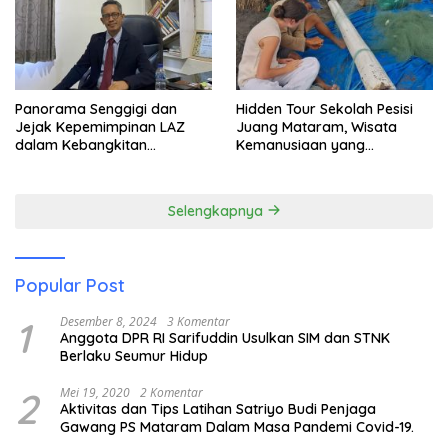
Panorama Senggigi dan
Hidden Tour Sekolah Pesisi
Jejak Kepemimpinan LAZ
Juang Mataram, Wisata
dalam Kebangkitan
Kemanusiaan yang
Pariwisata
Membuka Mata tentang
Pendidikan Anak Pesisir
Selengkapnya
Popular Post
1
Desember 8, 2024
3 Komentar
Anggota DPR RI Sarifuddin Usulkan SIM dan STNK
Berlaku Seumur Hidup
2
Mei 19, 2020
2 Komentar
Aktivitas dan Tips Latihan Satriyo Budi Penjaga
Gawang PS Mataram Dalam Masa Pandemi Covid-19.