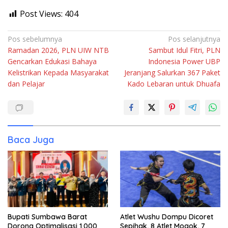
Post Views:
404
Navigasi
Pos sebelumnya
Pos selanjutnya
Ramadan 2026, PLN UIW NTB
Sambut Idul Fitri, PLN
pos
Gencarkan Edukasi Bahaya
Indonesia Power UBP
Kelistrikan Kepada Masyarakat
Jeranjang Salurkan 367 Paket
dan Pelajar
Kado Lebaran untuk Dhuafa
Baca Juga
Bupati Sumbawa Barat
Atlet Wushu Dompu Dicoret
Dorong Optimalisasi 1.000
Sepihak, 8 Atlet Mogok, 7