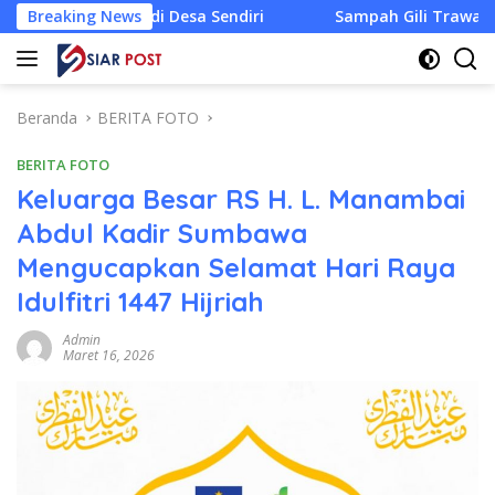
Langsung
Jadi Desa Sendiri
Breaking News
Sampah Gili Trawangan Kian Mendesa
ke
konten
Beranda
BERITA FOTO
BERITA FOTO
Keluarga Besar RS H. L. Manambai
Abdul Kadir Sumbawa
Mengucapkan Selamat Hari Raya
Idulfitri 1447 Hijriah
Admin
Maret 16, 2026