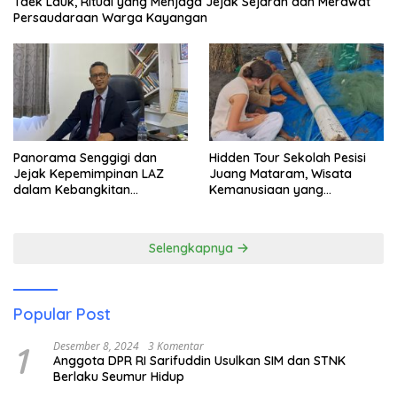
Taek Lauk, Ritual yang Menjaga Jejak Sejarah dan Merawat
Persaudaraan Warga Kayangan
Panorama Senggigi dan
Hidden Tour Sekolah Pesisi
Jejak Kepemimpinan LAZ
Juang Mataram, Wisata
dalam Kebangkitan
Kemanusiaan yang
Pariwisata
Membuka Mata tentang
Pendidikan Anak Pesisir
Selengkapnya
Popular Post
1
Desember 8, 2024
3 Komentar
Anggota DPR RI Sarifuddin Usulkan SIM dan STNK
Berlaku Seumur Hidup