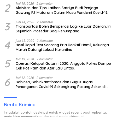
2
Mei 19, 2020
2 Komentar
Aktivitas dan Tips Latihan Satriyo Budi Penjaga
Gawang PS Mataram Dalam Masa Pandemi Covid-19.
3
Juni 14, 2020
2 Komentar
Transportasi Boleh Beroperasi Lagi ke Luar Daerah, Ini
Sejumlah Prosedur Bagi Penumpang.
4
Juni 15, 2020
2 Komentar
Hasil Rapid Test Seorang Pria Reaktif Hamil, Keluarga
Marah Datangi Lokasi Karantina
5
Mei 19, 2020
2 Komentar
Operasi Ketupat Gatarin 2020. Anggota Polres Dompu
Cek Pos Pam dan Atur Lalu Lintas.
6
Mei 12, 2020
2 Komentar
Babinsa, Babinkamtibmas dan Gugus Tugas
Penanganan Covid-19 Sekongkang Pasang Stiker di
Rumah Warga Berstatus ODP.
Berita Kriminal
Ini adalah contoh deskripsi untuk widget recent post wpberita,
anda bisa memasukkan deskripsi pada widget ini.