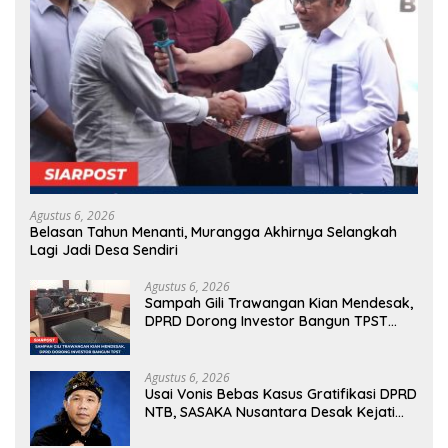
Agustus 6, 2026
Belasan Tahun Menanti, Murangga Akhirnya Selangkah
Lagi Jadi Desa Sendiri
Agustus 6, 2026
Sampah Gili Trawangan Kian Mendesak,
DPRD Dorong Investor Bangun TPST
Modern Pengolah 20 Ton per Hari
Agustus 6, 2026
Usai Vonis Bebas Kasus Gratifikasi DPRD
NTB, SASAKA Nusantara Desak Kejati
Gandeng KPK Bongkar Dugaan ‘Dana
Siluman’