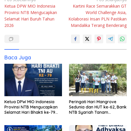
Navigasi
Ketua DPW MIO Indonesia
Kartini Race Semarakkan GT
pos
Provinsi NTB Mengucapkan
World Challenge Asia,
Selamat Hari Buruh Tahun
Kolaborasi Insan PLN Pastikan
2026
Mandalika Terang Benderang
Baca Juga
Ketua DPW MIO Indonesia
Peringati Hari Mangrove
Provinsi NTB Mengucapkan
Sedunia dan HUT ke-62, Bank
Selamat Hari Bhakti ke-79
NTB Syariah Tanam
TNI AU
Mangrove di Kawasan
Ekowisata Paremas