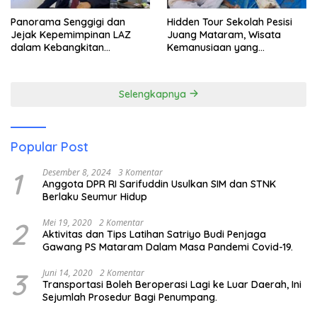
Panorama Senggigi dan
Hidden Tour Sekolah Pesisi
Jejak Kepemimpinan LAZ
Juang Mataram, Wisata
dalam Kebangkitan
Kemanusiaan yang
Pariwisata
Membuka Mata tentang
Pendidikan Anak Pesisir
Selengkapnya
Popular Post
1
Desember 8, 2024
3 Komentar
Anggota DPR RI Sarifuddin Usulkan SIM dan STNK
Berlaku Seumur Hidup
2
Mei 19, 2020
2 Komentar
Aktivitas dan Tips Latihan Satriyo Budi Penjaga
Gawang PS Mataram Dalam Masa Pandemi Covid-19.
3
Juni 14, 2020
2 Komentar
Transportasi Boleh Beroperasi Lagi ke Luar Daerah, Ini
Sejumlah Prosedur Bagi Penumpang.