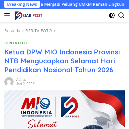
Langsung
t Kelapa Menjadi Peluang UMKM Ramah Lingkungan
Breaking News
Desa
ke
konten
Beranda
BERITA FOTO
BERITA FOTO
Ketua DPW MIO Indonesia Provinsi
NTB Mengucapkan Selamat Hari
Pendidikan Nasional Tahun 2026
Admin
Mei 2, 2026