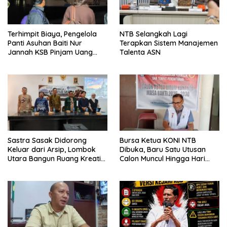
Terhimpit Biaya, Pengelola
NTB Selangkah Lagi
Panti Asuhan Baiti Nur
Terapkan Sistem Manajemen
Jannah KSB Pinjam Uang
Talenta ASN
Polisi untuk Menyeberang,
Asesmen Bantuan Tak
Kunjung Tuntas
Sastra Sasak Didorong
Bursa Ketua KONI NTB
Keluar dari Arsip, Lombok
Dibuka, Baru Satu Utusan
Utara Bangun Ruang Kreatif
Calon Muncul Hingga Hari
bagi Generasi Muda
Kedua