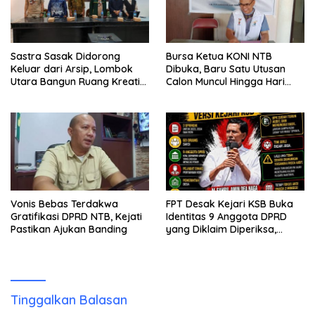
Sastra Sasak Didorong
Bursa Ketua KONI NTB
Keluar dari Arsip, Lombok
Dibuka, Baru Satu Utusan
Utara Bangun Ruang Kreatif
Calon Muncul Hingga Hari
bagi Generasi Muda
Kedua
Vonis Bebas Terdakwa
FPT Desak Kejari KSB Buka
Gratifikasi DPRD NTB, Kejati
Identitas 9 Anggota DPRD
Pastikan Ajukan Banding
yang Diklaim Diperiksa,
Kasus Combine Tak Kunjung
Ada Tersangka
Tinggalkan Balasan