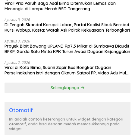
Viral! Pria Paruh Baya Asal Bima Ditemukan Lemas dan
Menangis di Lampu Merah BSD Tangerang
Agustus 3, 2026
Di Tengah Skandal Korupsi Lobar, Partai Koalisi Sibuk Berebut
Kursi Wabup, Kasta: Watak Asli Politik Kekuasaan Terbongkar!
Agustus 3, 2026
Proyek Bibit Bawang UPLAND Rp7,5 Miliar di Sumbawa Diaudit
BPKP, Garda Satu Minta KPK Turun Awasi Dugaan Kejanggalan
Agustus 2, 2026
Viral di Kota Bima, Suami Sopir Bus Bongkar Dugaan
Perselingkuhan Istri dengan Oknum Satpol PP, Video Adu Mulut
Heboh
Selengkapnya
Otomotif
Ini adalah contoh keterangan untuk widget dengan kategori
otomotif, anda bisa dengan mudah memasukkannya pada
widget.