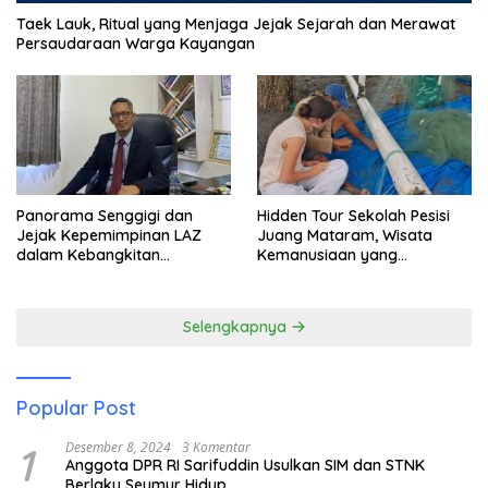
Taek Lauk, Ritual yang Menjaga Jejak Sejarah dan Merawat
Persaudaraan Warga Kayangan
Panorama Senggigi dan
Hidden Tour Sekolah Pesisi
Jejak Kepemimpinan LAZ
Juang Mataram, Wisata
dalam Kebangkitan
Kemanusiaan yang
Pariwisata
Membuka Mata tentang
Pendidikan Anak Pesisir
Selengkapnya
Popular Post
1
Desember 8, 2024
3 Komentar
Anggota DPR RI Sarifuddin Usulkan SIM dan STNK
Berlaku Seumur Hidup