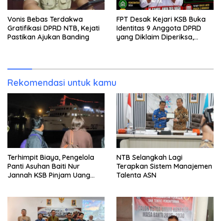
Vonis Bebas Terdakwa
FPT Desak Kejari KSB Buka
Gratifikasi DPRD NTB, Kejati
Identitas 9 Anggota DPRD
Pastikan Ajukan Banding
yang Diklaim Diperiksa,
Kasus Combine Tak Kunjung
Ada Tersangka
Rekomendasi untuk kamu
Terhimpit Biaya, Pengelola
NTB Selangkah Lagi
Panti Asuhan Baiti Nur
Terapkan Sistem Manajemen
Jannah KSB Pinjam Uang
Talenta ASN
Polisi untuk Menyeberang,
Asesmen Bantuan Tak
Kunjung Tuntas