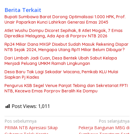
Berita Terkait
Bupati Sumbawa Barat Dorong Optimalisasi 1.000 HPK, Prof.
Unair Paparkan Kunci Lahirkan Generasi Emas 2045
Atlet Wushu Dompu Dicoret Sepihak, 8 Atlet Mogok, 7 Emas
Diprediksi Melayang, Ada Apa di Porprov NTB 2026
Rp24 Miliar Dana MXGP Disebut Sudah Masuk Rekening Dispar
NTB Sejak 2024, Mengapa Utang Rp11 Miliar Belum Dibayar?
Dari Limbah Jadi Cuan, Desa Bentek Ubah Sabut Kelapa
Menjadi Peluang UMKM Ramah Lingkungan
Desa Baru Tak Lagi Sekadar Wacana, Pemkab KLU Mulai
Siapkan Pj Kades
Pengurus KSB Segel Venue Panjat Tebing dan Sekretariat FPTI
NTB, Kecewa Emas Porprov Beralih Ke Dompu
Post Views:
1,011
Navigasi
Pos sebelumnya
Pos selanjutnya
PRIMA NTB Apresiasi Sikap
Pekerja Bangunan MBG di
pos