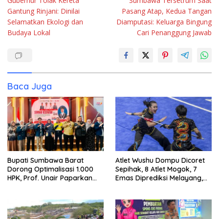
Gubernur Tolak Kereta
Sumbawa Tersetrum Saat
Gantung Rinjani: Dinilai
Pasang Atap, Kedua Tangan
Selamatkan Ekologi dan
Diamputasi: Keluarga Bingung
Budaya Lokal
Cari Penanggung Jawab
Baca Juga
Bupati Sumbawa Barat
Atlet Wushu Dompu Dicoret
Dorong Optimalisasi 1.000
Sepihak, 8 Atlet Mogok, 7
HPK, Prof. Unair Paparkan
Emas Diprediksi Melayang,
Kunci Lahirkan Generasi
Ada Apa di Porprov NTB
Emas 2045
2026