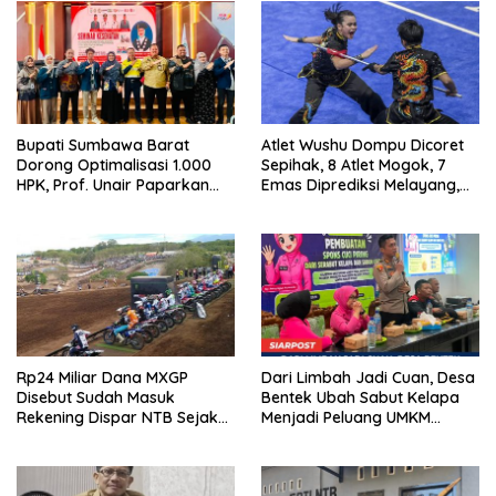
Bupati Sumbawa Barat
Atlet Wushu Dompu Dicoret
Dorong Optimalisasi 1.000
Sepihak, 8 Atlet Mogok, 7
HPK, Prof. Unair Paparkan
Emas Diprediksi Melayang,
Kunci Lahirkan Generasi
Ada Apa di Porprov NTB
Emas 2045
2026
Rp24 Miliar Dana MXGP
Dari Limbah Jadi Cuan, Desa
Disebut Sudah Masuk
Bentek Ubah Sabut Kelapa
Rekening Dispar NTB Sejak
Menjadi Peluang UMKM
2024, Mengapa Utang Rp11
Ramah Lingkungan
Miliar Belum Dibayar?