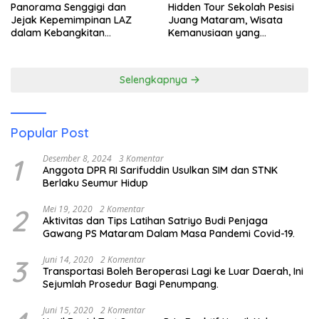
Panorama Senggigi dan
Hidden Tour Sekolah Pesisi
Jejak Kepemimpinan LAZ
Juang Mataram, Wisata
dalam Kebangkitan
Kemanusiaan yang
Pariwisata
Membuka Mata tentang
Pendidikan Anak Pesisir
Selengkapnya
Popular Post
1
Desember 8, 2024
3 Komentar
Anggota DPR RI Sarifuddin Usulkan SIM dan STNK
Berlaku Seumur Hidup
2
Mei 19, 2020
2 Komentar
Aktivitas dan Tips Latihan Satriyo Budi Penjaga
Gawang PS Mataram Dalam Masa Pandemi Covid-19.
3
Juni 14, 2020
2 Komentar
Transportasi Boleh Beroperasi Lagi ke Luar Daerah, Ini
Sejumlah Prosedur Bagi Penumpang.
Juni 15, 2020
2 Komentar