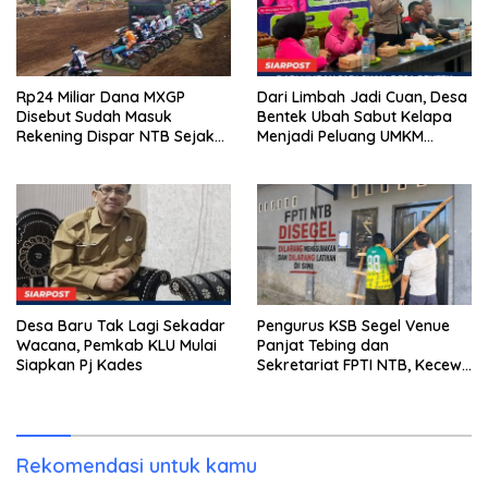
Rp24 Miliar Dana MXGP
Dari Limbah Jadi Cuan, Desa
Disebut Sudah Masuk
Bentek Ubah Sabut Kelapa
Rekening Dispar NTB Sejak
Menjadi Peluang UMKM
2024, Mengapa Utang Rp11
Ramah Lingkungan
Miliar Belum Dibayar?
Desa Baru Tak Lagi Sekadar
Pengurus KSB Segel Venue
Wacana, Pemkab KLU Mulai
Panjat Tebing dan
Siapkan Pj Kades
Sekretariat FPTI NTB, Kecewa
Emas Porprov Beralih Ke
Dompu
Rekomendasi untuk kamu