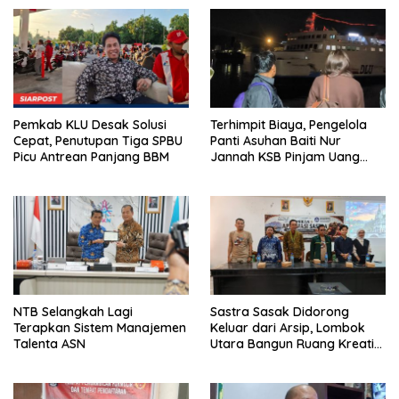
Pemkab KLU Desak Solusi
Terhimpit Biaya, Pengelola
Cepat, Penutupan Tiga SPBU
Panti Asuhan Baiti Nur
Picu Antrean Panjang BBM
Jannah KSB Pinjam Uang
Polisi untuk Menyeberang,
Asesmen Bantuan Tak
Kunjung Tuntas
NTB Selangkah Lagi
Sastra Sasak Didorong
Terapkan Sistem Manajemen
Keluar dari Arsip, Lombok
Talenta ASN
Utara Bangun Ruang Kreatif
bagi Generasi Muda