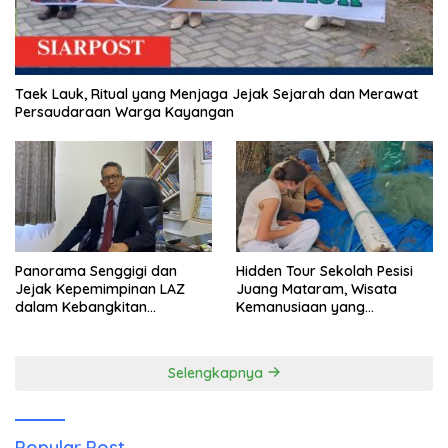
Taek Lauk, Ritual yang Menjaga Jejak Sejarah dan Merawat
Persaudaraan Warga Kayangan
Panorama Senggigi dan
Hidden Tour Sekolah Pesisi
Jejak Kepemimpinan LAZ
Juang Mataram, Wisata
dalam Kebangkitan
Kemanusiaan yang
Pariwisata
Membuka Mata tentang
Pendidikan Anak Pesisir
Selengkapnya
Popular Post