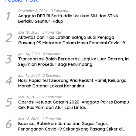
1
Desember 8, 2024
3 Komentar
Anggota DPR RI Sarifuddin Usulkan SIM dan STNK
Berlaku Seumur Hidup
2
Mei 19, 2020
2 Komentar
Aktivitas dan Tips Latihan Satriyo Budi Penjaga
Gawang PS Mataram Dalam Masa Pandemi Covid-19.
3
Juni 14, 2020
2 Komentar
Transportasi Boleh Beroperasi Lagi ke Luar Daerah, Ini
Sejumlah Prosedur Bagi Penumpang.
4
Juni 15, 2020
2 Komentar
Hasil Rapid Test Seorang Pria Reaktif Hamil, Keluarga
Marah Datangi Lokasi Karantina
5
Mei 19, 2020
2 Komentar
Operasi Ketupat Gatarin 2020. Anggota Polres Dompu
Cek Pos Pam dan Atur Lalu Lintas.
6
Mei 12, 2020
2 Komentar
Babinsa, Babinkamtibmas dan Gugus Tugas
Penanganan Covid-19 Sekongkang Pasang Stiker di
Rumah Warga Berstatus ODP.