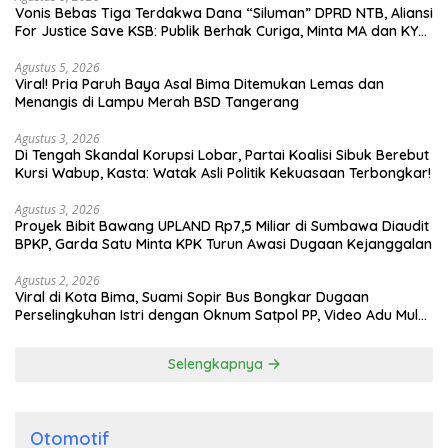
Vonis Bebas Tiga Terdakwa Dana “Siluman” DPRD NTB, Aliansi
For Justice Save KSB: Publik Berhak Curiga, Minta MA dan KY
Turun Tangan
Agustus 5, 2026
Viral! Pria Paruh Baya Asal Bima Ditemukan Lemas dan
Menangis di Lampu Merah BSD Tangerang
Agustus 3, 2026
Di Tengah Skandal Korupsi Lobar, Partai Koalisi Sibuk Berebut
Kursi Wabup, Kasta: Watak Asli Politik Kekuasaan Terbongkar!
Agustus 3, 2026
Proyek Bibit Bawang UPLAND Rp7,5 Miliar di Sumbawa Diaudit
BPKP, Garda Satu Minta KPK Turun Awasi Dugaan Kejanggalan
Agustus 2, 2026
Viral di Kota Bima, Suami Sopir Bus Bongkar Dugaan
Perselingkuhan Istri dengan Oknum Satpol PP, Video Adu Mulut
Heboh
Selengkapnya
Otomotif