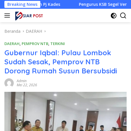
Langsung
n Pj Kades
Breaking News
Pengurus KSB Segel Venue Panjat Tebing da
ke
konten
Beranda
DAERAH
DAERAH
,
PEMPROV NTB
,
TERKINI
Gubernur Iqbal: Pulau Lombok
Sudah Sesak, Pemprov NTB
Dorong Rumah Susun Bersubsidi
Admin
Mei 22, 2026