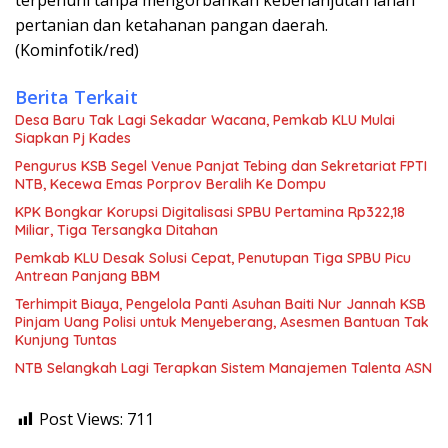
terpenuhi tanpa mengorbankan keberlanjutan lahan
pertanian dan ketahanan pangan daerah.
(Kominfotik/red)
Berita Terkait
Desa Baru Tak Lagi Sekadar Wacana, Pemkab KLU Mulai
Siapkan Pj Kades
Pengurus KSB Segel Venue Panjat Tebing dan Sekretariat FPTI
NTB, Kecewa Emas Porprov Beralih Ke Dompu
KPK Bongkar Korupsi Digitalisasi SPBU Pertamina Rp322,18
Miliar, Tiga Tersangka Ditahan
Pemkab KLU Desak Solusi Cepat, Penutupan Tiga SPBU Picu
Antrean Panjang BBM
Terhimpit Biaya, Pengelola Panti Asuhan Baiti Nur Jannah KSB
Pinjam Uang Polisi untuk Menyeberang, Asesmen Bantuan Tak
Kunjung Tuntas
NTB Selangkah Lagi Terapkan Sistem Manajemen Talenta ASN
Post Views:
711