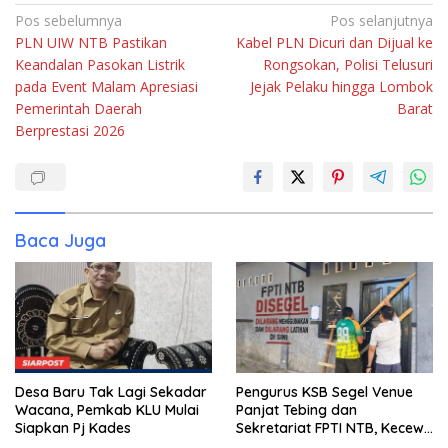
Navigasi
Pos sebelumnya
Pos selanjutnya
PLN UIW NTB Pastikan
Kabel PLN Dicuri dan Dijual ke
pos
Keandalan Pasokan Listrik
Rongsokan, Polisi Telusuri
pada Event Malam Apresiasi
Jejak Pelaku hingga Lombok
Pemerintah Daerah
Barat
Berprestasi 2026
Baca Juga
Desa Baru Tak Lagi Sekadar
Pengurus KSB Segel Venue
Wacana, Pemkab KLU Mulai
Panjat Tebing dan
Siapkan Pj Kades
Sekretariat FPTI NTB, Kecewa
Emas Porprov Beralih Ke