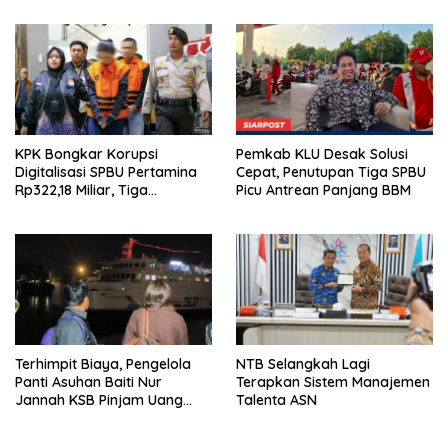
Dompu
KPK Bongkar Korupsi
Pemkab KLU Desak Solusi
Digitalisasi SPBU Pertamina
Cepat, Penutupan Tiga SPBU
Rp322,18 Miliar, Tiga
Picu Antrean Panjang BBM
Tersangka Ditahan
Terhimpit Biaya, Pengelola
NTB Selangkah Lagi
Panti Asuhan Baiti Nur
Terapkan Sistem Manajemen
Jannah KSB Pinjam Uang
Talenta ASN
Polisi untuk Menyeberang,
Asesmen Bantuan Tak