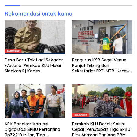
Kunjung Tuntas
Rekomendasi untuk kamu
Desa Baru Tak Lagi Sekadar
Pengurus KSB Segel Venue
Wacana, Pemkab KLU Mulai
Panjat Tebing dan
Siapkan Pj Kades
Sekretariat FPTI NTB, Kecewa
Emas Porprov Beralih Ke
Dompu
KPK Bongkar Korupsi
Pemkab KLU Desak Solusi
Digitalisasi SPBU Pertamina
Cepat, Penutupan Tiga SPBU
Rp322,18 Miliar, Tiga
Picu Antrean Panjang BBM