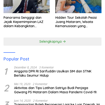
Panorama Senggigi dan
Hidden Tour Sekolah Pesisi
Jejak Kepemimpinan LAZ
Juang Mataram, Wisata
dalam Kebangkitan
Kemanusiaan yang
Pariwisata
Membuka Mata tentang
Pendidikan Anak Pesisir
Selengkapnya
Popular Post
1
Desember 8, 2024
3 Komentar
Anggota DPR RI Sarifuddin Usulkan SIM dan STNK
Berlaku Seumur Hidup
2
Mei 19, 2020
2 Komentar
Aktivitas dan Tips Latihan Satriyo Budi Penjaga
Gawang PS Mataram Dalam Masa Pandemi Covid-19.
3
Juni 14, 2020
2 Komentar
Transportasi Boleh Beroperasi Lagi ke Luar Daerah, Ini