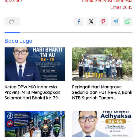
Rp2.900?
Cetak Generasi Indonesia
Emas 2045
Baca Juga
Ketua DPW MIO Indonesia
Peringati Hari Mangrove
Provinsi NTB Mengucapkan
Sedunia dan HUT ke-62, Bank
Selamat Hari Bhakti ke-79
NTB Syariah Tanam
TNI AU
Mangrove di Kawasan
Ekowisata Paremas