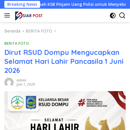
Langsung
Nur Jannah KSB Pinjam Uang Polisi untuk Menyeberang, Asesmen
Breaking News
ke
konten
Beranda
BERITA FOTO
BERITA FOTO
Dirut RSUD Dompu Mengucapkan
Selamat Hari Lahir Pancasila 1 Juni
2026
Admin
Juni 1, 2026