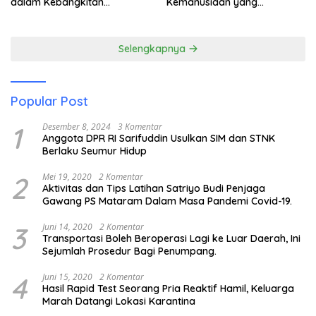
dalam Kebangkitan
Kemanusiaan yang
Pariwisata
Membuka Mata tentang
Pendidikan Anak Pesisir
Selengkapnya
Popular Post
1
Desember 8, 2024
3 Komentar
Anggota DPR RI Sarifuddin Usulkan SIM dan STNK
Berlaku Seumur Hidup
2
Mei 19, 2020
2 Komentar
Aktivitas dan Tips Latihan Satriyo Budi Penjaga
Gawang PS Mataram Dalam Masa Pandemi Covid-19.
3
Juni 14, 2020
2 Komentar
Transportasi Boleh Beroperasi Lagi ke Luar Daerah, Ini
Sejumlah Prosedur Bagi Penumpang.
4
Juni 15, 2020
2 Komentar
Hasil Rapid Test Seorang Pria Reaktif Hamil, Keluarga
Marah Datangi Lokasi Karantina