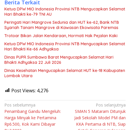
Berita Terkait
Ketua DPW MIO Indonesia Provinsi NTB Mengucapkan Selamat
Hari Bhakti ke-79 TNI AU
Peringati Hari Mangrove Sedunia dan HUT ke-62, Bank NTB
Syariah Tanam Mangrove di Kawasan Ekowisata Paremas
Trotoar Bikan Jalan Kendaraan, Hormati Hak Pejalan Kaki
Ketua DPW MIO Indonesia Provinsi NTB Mengucapkan Selamat
Hari Bhakti Ke-66 Adhyaksa
Dinas PUPR Sumbawa Barat Mengucapkan Selamat Hari
Bhakti Adhyaksa 22 Juli 2026
Dinas Kesehatan Mengucapkan Selamat HUT ke-18 Kabupaten
Lombok Utara
Post Views:
4,276
Navigasi
Pos sebelumnya
Pos selanjutnya
Penambang Gandu Mengeluh:
SMAN 5 Mataram Ditunjuk
pos
Harga Minyak ke Pertamina
Jadi Sekolah Model PM dan
Rp6.500, Kok Kami Dibayar
KKA Pertama di NTB, Siap