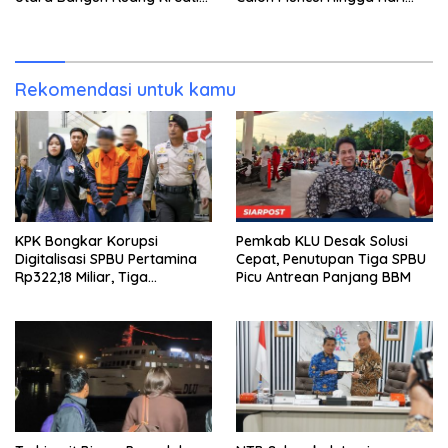
bagi Generasi Muda
Kedua
Rekomendasi untuk kamu
KPK Bongkar Korupsi
Pemkab KLU Desak Solusi
Digitalisasi SPBU Pertamina
Cepat, Penutupan Tiga SPBU
Rp322,18 Miliar, Tiga
Picu Antrean Panjang BBM
Tersangka Ditahan