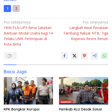
1
2
Navigasi
Pos sebelumnya
Pos selanjutnya
YBM PLN UP3 Bima Salurkan
Langkah Awal Penataan
pos
Bantuan Modal Usaha bagi 14
Tambang Rakyat NTB, Tiga
Pelaku UMK Perempuan di
Koperasi Resmi Berizin
Kota Bima
Baca Juga
KPK Bongkar Korupsi
Pemkab KLU Desak Solusi