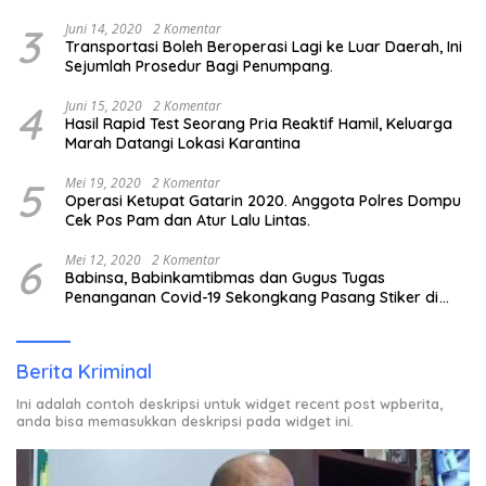
3
Juni 14, 2020
2 Komentar
Transportasi Boleh Beroperasi Lagi ke Luar Daerah, Ini
Sejumlah Prosedur Bagi Penumpang.
4
Juni 15, 2020
2 Komentar
Hasil Rapid Test Seorang Pria Reaktif Hamil, Keluarga
Marah Datangi Lokasi Karantina
5
Mei 19, 2020
2 Komentar
Operasi Ketupat Gatarin 2020. Anggota Polres Dompu
Cek Pos Pam dan Atur Lalu Lintas.
6
Mei 12, 2020
2 Komentar
Babinsa, Babinkamtibmas dan Gugus Tugas
Penanganan Covid-19 Sekongkang Pasang Stiker di
Rumah Warga Berstatus ODP.
Berita Kriminal
Ini adalah contoh deskripsi untuk widget recent post wpberita,
anda bisa memasukkan deskripsi pada widget ini.