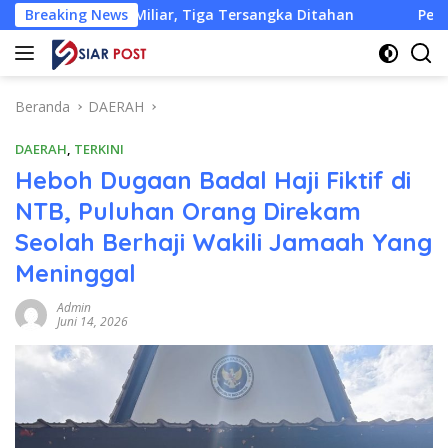
Langsung
8 Miliar, Tiga Tersangka Ditahan
Breaking News
Pemkab KLU Desak Sol
ke
konten
Beranda
DAERAH
DAERAH
,
TERKINI
Heboh Dugaan Badal Haji Fiktif di
NTB, Puluhan Orang Direkam
Seolah Berhaji Wakili Jamaah Yang
Meninggal
Admin
Juni 14, 2026