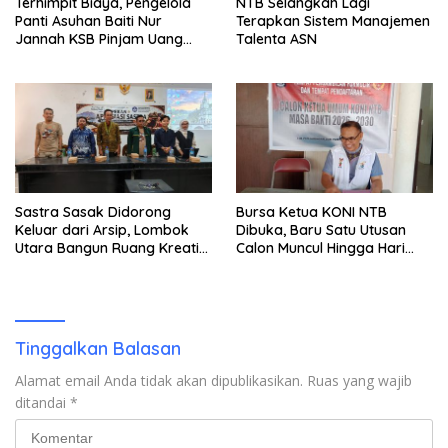
Terhimpit Biaya, Pengelola
NTB Selangkah Lagi
Panti Asuhan Baiti Nur
Terapkan Sistem Manajemen
Jannah KSB Pinjam Uang
Talenta ASN
Polisi untuk Menyeberang,
Asesmen Bantuan Tak
Kunjung Tuntas
Sastra Sasak Didorong
Bursa Ketua KONI NTB
Keluar dari Arsip, Lombok
Dibuka, Baru Satu Utusan
Utara Bangun Ruang Kreatif
Calon Muncul Hingga Hari
bagi Generasi Muda
Kedua
Tinggalkan Balasan
Alamat email Anda tidak akan dipublikasikan.
Ruas yang wajib
ditandai
*