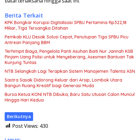
batal terlaksana hingga saat ini.
Berita Terkait
KPK Bongkar Korupsi Digitalisasi SPBU Pertamina Rp322,18
Miliar, Tiga Tersangka Ditahan
Pemkab KLU Desak Solusi Cepat, Penutupan Tiga SPBU Picu
Antrean Panjang BBM
Terhimpit Biaya, Pengelola Panti Asuhan Baiti Nur Jannah KSB
Pinjam Uang Polisi untuk Menyeberang, Asesmen Bantuan Tak
Kunjung Tuntas
NTB Selangkah Lagi Terapkan Sistem Manajemen Talenta ASN
Sastra Sasak Didorong Keluar dari Arsip, Lombok Utara
Bangun Ruang Kreatif bagi Generasi Muda
Bursa Ketua KONI NTB Dibuka, Baru Satu Utusan Calon Muncul
Hingga Hari Kedua
Berikutnya
Post Views:
430
Laman: