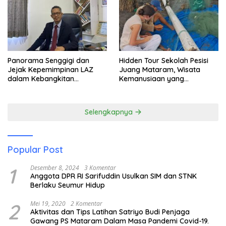
Panorama Senggigi dan
Hidden Tour Sekolah Pesisi
Jejak Kepemimpinan LAZ
Juang Mataram, Wisata
dalam Kebangkitan
Kemanusiaan yang
Pariwisata
Membuka Mata tentang
Pendidikan Anak Pesisir
Selengkapnya
Popular Post
1
Desember 8, 2024
3 Komentar
Anggota DPR RI Sarifuddin Usulkan SIM dan STNK
Berlaku Seumur Hidup
2
Mei 19, 2020
2 Komentar
Aktivitas dan Tips Latihan Satriyo Budi Penjaga
Gawang PS Mataram Dalam Masa Pandemi Covid-19.