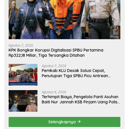
Agustus 7, 2026
KPK Bongkar Korupsi Digitalisasi SPBU Pertamina
Rp322,18 Miliar, Tiga Tersangka Ditahan
Agustus 7, 2026
Pemkab KLU Desak Solusi Cepat,
Penutupan Tiga SPBU Picu Antrean
Panjang BBM
Agustus 6, 2026
Terhimpit Biaya, Pengelola Panti Asuhan
Baiti Nur Jannah KSB Pinjam Uang Polisi
untuk Menyeberang, Asesmen Bantuan
Tak Kunjung Tuntas
Selengkapnya