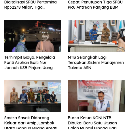
Digitalisasi SPBU Pertamina
Cepat, Penutupan Tiga SPBU
Rp322,18 Miliar, Tiga
Picu Antrean Panjang BBM
Tersangka Ditahan
Terhimpit Biaya, Pengelola
NTB Selangkah Lagi
Panti Asuhan Baiti Nur
Terapkan Sistem Manajemen
Jannah KSB Pinjam Uang
Talenta ASN
Polisi untuk Menyeberang,
Asesmen Bantuan Tak
Kunjung Tuntas
Sastra Sasak Didorong
Bursa Ketua KONI NTB
Keluar dari Arsip, Lombok
Dibuka, Baru Satu Utusan
Utara Bangun Ruang Kreatif
Calon Muncul Hingga Hari