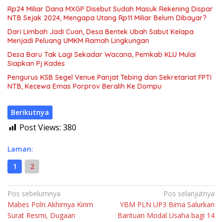
Rp24 Miliar Dana MXGP Disebut Sudah Masuk Rekening Dispar
NTB Sejak 2024, Mengapa Utang Rp11 Miliar Belum Dibayar?
Dari Limbah Jadi Cuan, Desa Bentek Ubah Sabut Kelapa
Menjadi Peluang UMKM Ramah Lingkungan
Desa Baru Tak Lagi Sekadar Wacana, Pemkab KLU Mulai
Siapkan Pj Kades
Pengurus KSB Segel Venue Panjat Tebing dan Sekretariat FPTI
NTB, Kecewa Emas Porprov Beralih Ke Dompu
Berikutnya
Post Views:
380
Laman:
1
2
Navigasi
Pos sebelumnya
Pos selanjutnya
Mabes Polri Akhirnya Kirim
YBM PLN UP3 Bima Salurkan
pos
Surat Resmi, Dugaan
Bantuan Modal Usaha bagi 14