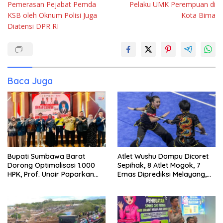
Pemerasan Pejabat Pemda
Pelaku UMK Perempuan di
KSB oleh Oknum Polisi Juga
Kota Bima
Diatensi DPR RI
Baca Juga
Bupati Sumbawa Barat
Atlet Wushu Dompu Dicoret
Dorong Optimalisasi 1.000
Sepihak, 8 Atlet Mogok, 7
HPK, Prof. Unair Paparkan
Emas Diprediksi Melayang,
Kunci Lahirkan Generasi
Ada Apa di Porprov NTB
Emas 2045
2026