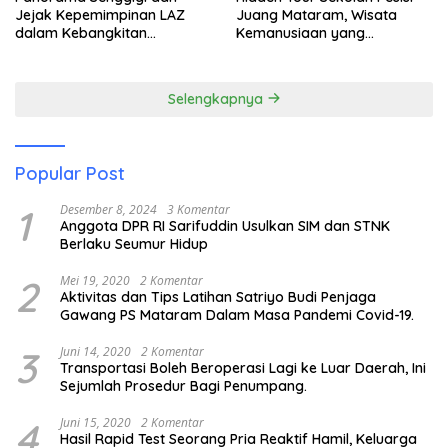
Jejak Kepemimpinan LAZ
Juang Mataram, Wisata
dalam Kebangkitan
Kemanusiaan yang
Pariwisata
Membuka Mata tentang
Pendidikan Anak Pesisir
Selengkapnya
Popular Post
1
Desember 8, 2024
3 Komentar
Anggota DPR RI Sarifuddin Usulkan SIM dan STNK
Berlaku Seumur Hidup
2
Mei 19, 2020
2 Komentar
Aktivitas dan Tips Latihan Satriyo Budi Penjaga
Gawang PS Mataram Dalam Masa Pandemi Covid-19.
3
Juni 14, 2020
2 Komentar
Transportasi Boleh Beroperasi Lagi ke Luar Daerah, Ini
Sejumlah Prosedur Bagi Penumpang.
4
Juni 15, 2020
2 Komentar
Hasil Rapid Test Seorang Pria Reaktif Hamil, Keluarga