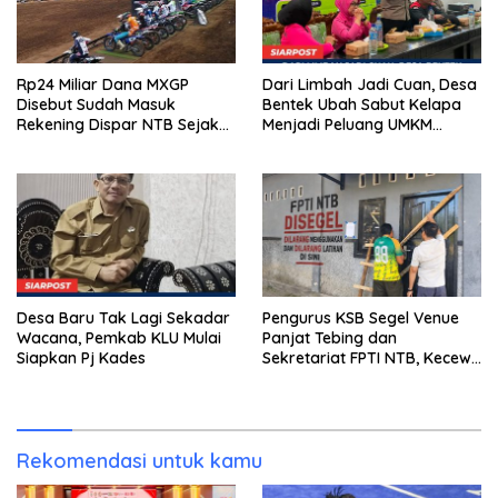
Rp24 Miliar Dana MXGP
Dari Limbah Jadi Cuan, Desa
Disebut Sudah Masuk
Bentek Ubah Sabut Kelapa
Rekening Dispar NTB Sejak
Menjadi Peluang UMKM
2024, Mengapa Utang Rp11
Ramah Lingkungan
Miliar Belum Dibayar?
Desa Baru Tak Lagi Sekadar
Pengurus KSB Segel Venue
Wacana, Pemkab KLU Mulai
Panjat Tebing dan
Siapkan Pj Kades
Sekretariat FPTI NTB, Kecewa
Emas Porprov Beralih Ke
Dompu
Rekomendasi untuk kamu