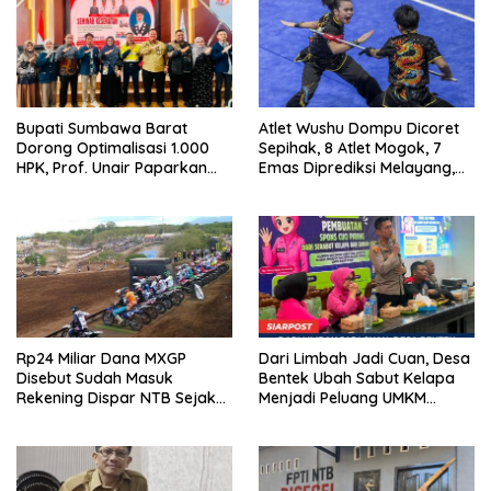
Bupati Sumbawa Barat
Atlet Wushu Dompu Dicoret
Dorong Optimalisasi 1.000
Sepihak, 8 Atlet Mogok, 7
HPK, Prof. Unair Paparkan
Emas Diprediksi Melayang,
Kunci Lahirkan Generasi
Ada Apa di Porprov NTB
Emas 2045
2026
Rp24 Miliar Dana MXGP
Dari Limbah Jadi Cuan, Desa
Disebut Sudah Masuk
Bentek Ubah Sabut Kelapa
Rekening Dispar NTB Sejak
Menjadi Peluang UMKM
2024, Mengapa Utang Rp11
Ramah Lingkungan
Miliar Belum Dibayar?