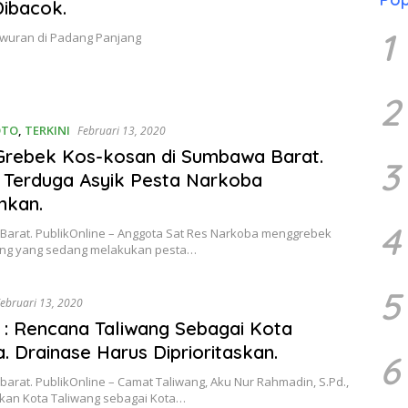
ibacok.
1
wuran di Padang Panjang
2
OTO
,
TERKINI
Februari 13, 2020
 Grebek Kos-kosan di Sumbawa Barat.
3
Terduga Asyik Pesta Narkoba
nkan.
4
arat. PublikOnline – Anggota Sat Res Narkoba menggrebek
ng yang sedang melakukan pesta…
5
ebruari 13, 2020
: Rencana Taliwang Sebagai Kota
a. Drainase Harus Diprioritaskan.
6
rat. PublikOnline – Camat Taliwang, Aku Nur Rahmadin, S.Pd.,
kan Kota Taliwang sebagai Kota…