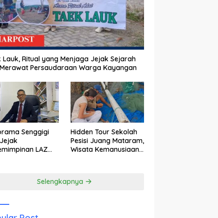
 Lauk, Ritual yang Menjaga Jejak Sejarah
 Merawat Persaudaraan Warga Kayangan
orama Senggigi
Hidden Tour Sekolah
Jejak
Pesisi Juang Mataram,
emimpinan LAZ
Wisata Kemanusiaan
am Kebangkitan
yang Membuka Mata
wisata
tentang Pendidikan
Anak Pesisir
Selengkapnya
ular Post