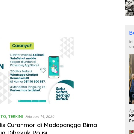
B
In
an
Ag
KP
OTO
,
TERKINI
Februari 14, 2020
Pe
lis Curanmor di Madapangga Bima
Di
ya Dibekuk Polisi.