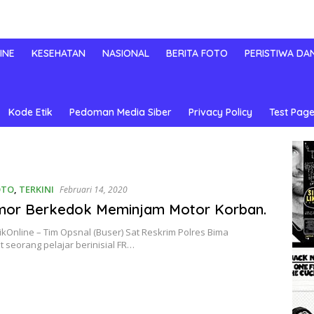
INE
KESEHATAN
NASIONAL
BERITA FOTO
PERISTIWA DA
Kode Etik
Pedoman Media Siber
Privacy Policy
Test Page
OTO
,
TERKINI
Februari 14, 2020
mor Berkedok Meminjam Motor Korban.
ikOnline – Tim Opsnal (Buser) Sat Reskrim Polres Bima
seorang pelajar berinisial FR…