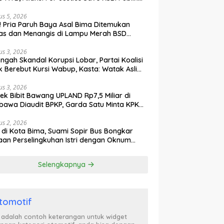
ak Curiga, Minta MA dan KY Turun Tangan
us 5, 2026
l! Pria Paruh Baya Asal Bima Ditemukan
as dan Menangis di Lampu Merah BSD
gerang
us 3, 2026
engah Skandal Korupsi Lobar, Partai Koalisi
k Berebut Kursi Wabup, Kasta: Watak Asli
tik Kekuasaan Terbongkar!
us 3, 2026
ek Bibit Bawang UPLAND Rp7,5 Miliar di
awa Diaudit BPKP, Garda Satu Minta KPK
n Awasi Dugaan Kejanggalan
us 2, 2026
l di Kota Bima, Suami Sopir Bus Bongkar
an Perselingkuhan Istri dengan Oknum
ol PP, Video Adu Mulut Heboh
Selengkapnya
tomotif
i adalah contoh keterangan untuk widget