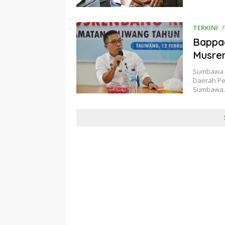
TERKINI
F
Bappad
Musre
Sumbawa B
Daerah Pe
Sumbawa