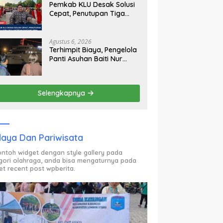
Pemkab KLU Desak Solusi
Cepat, Penutupan Tiga
SPBU Picu Antrean Panjang
BBM
Agustus 6, 2026
Terhimpit Biaya, Pengelola
Panti Asuhan Baiti Nur
Jannah KSB Pinjam Uang
Polisi untuk Menyeberang,
Asesmen Bantuan Tak
Selengkapnya
Kunjung Tuntas
aya Dan Pariwisata
contoh widget dengan style gallery pada
gori olahraga, anda bisa mengaturnya pada
et recent post wpberita.