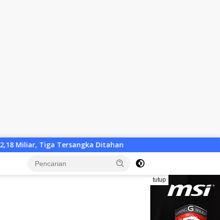
ersangka Ditahan
Pemkab KLU Desak Solusi Cepat, Penu
tutup