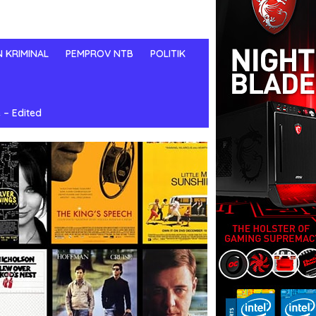
N KRIMINAL
PEMPROV NTB
POLITIK
 – Edited