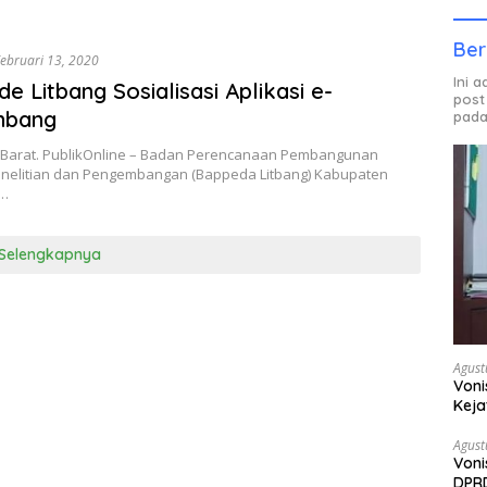
Ber
ebruari 13, 2020
Ini 
e Litbang Sosialisasi Aplikasi e-
post
nbang
pada
arat. PublikOnline – Badan Perencanaan Pembangunan
nelitian dan Pengembangan (Bappeda Litbang) Kabupaten
…
Selengkapnya
Agust
Voni
Keja
Agust
Voni
DPRD