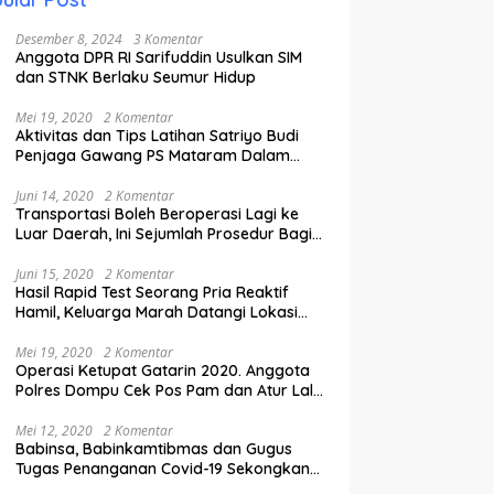
Desember 8, 2024
3 Komentar
Anggota DPR RI Sarifuddin Usulkan SIM
dan STNK Berlaku Seumur Hidup
Mei 19, 2020
2 Komentar
Aktivitas dan Tips Latihan Satriyo Budi
Penjaga Gawang PS Mataram Dalam
Masa Pandemi Covid-19.
Juni 14, 2020
2 Komentar
Transportasi Boleh Beroperasi Lagi ke
Luar Daerah, Ini Sejumlah Prosedur Bagi
Penumpang.
Juni 15, 2020
2 Komentar
Hasil Rapid Test Seorang Pria Reaktif
Hamil, Keluarga Marah Datangi Lokasi
Karantina
Mei 19, 2020
2 Komentar
Operasi Ketupat Gatarin 2020. Anggota
Polres Dompu Cek Pos Pam dan Atur Lalu
Lintas.
Mei 12, 2020
2 Komentar
Babinsa, Babinkamtibmas dan Gugus
Tugas Penanganan Covid-19 Sekongkang
Pasang Stiker di Rumah Warga Berstatus