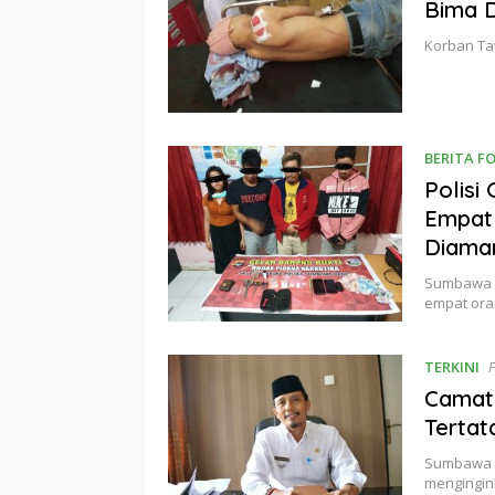
Bima D
Korban Ta
BERITA F
Polisi
Empat 
Diama
Sumbawa B
empat ora
TERKINI
F
Camat 
Tertat
Sumbawa ba
mengingin