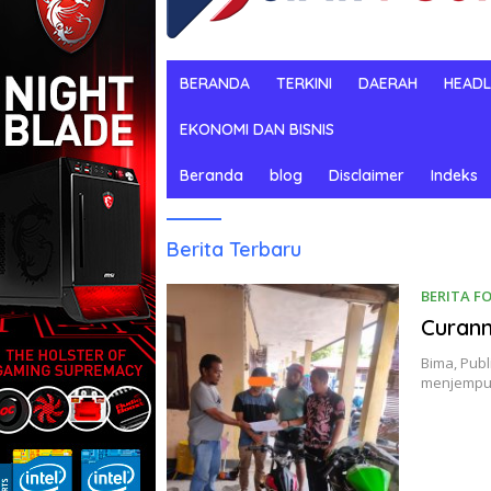
BERANDA
TERKINI
DAERAH
HEADL
EKONOMI DAN BISNIS
Beranda
blog
Disclaimer
Indeks
Siarpost
Berita Terbaru
BERITA F
Curan
Bima, Publ
menjemput 