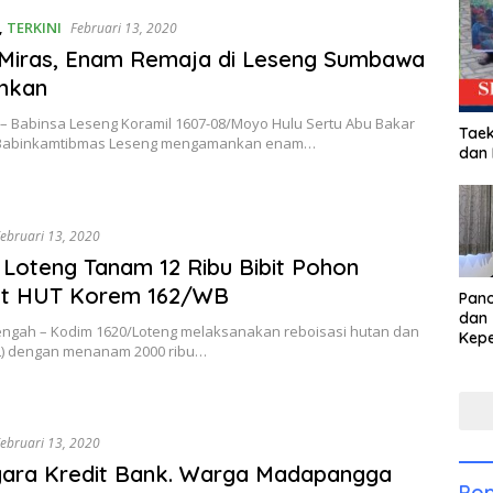
,
TERKINI
Februari 13, 2020
 Miras, Enam Remaja di Leseng Sumbawa
nkan
 Babinsa Leseng Koramil 1607-08/Moyo Hulu Sertu Abu Bakar
Taek
Babinkamtibmas Leseng mengamankan enam…
dan
ebruari 13, 2020
Loteng Tanam 12 Ribu Bibit Pohon
t HUT Korem 162/WB
Pan
dan 
ngah – Kodim 1620/Loteng melaksanakan reboisasi hutan dan
Kep
L) dengan menanam 2000 ribu…
dal
Pari
ebruari 13, 2020
gara Kredit Bank. Warga Madapangga
Pop