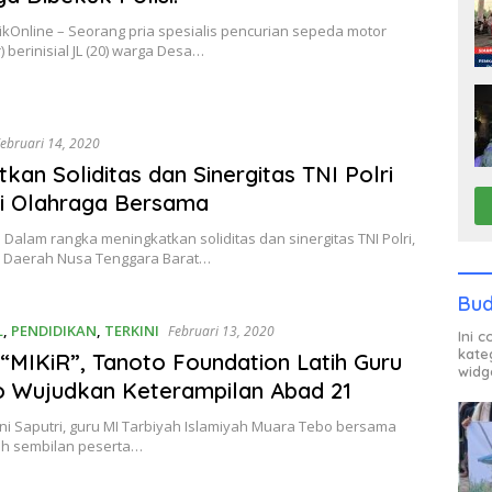
ikOnline – Seorang pria spesialis pencurian sepeda motor
 berinisial JL (20) warga Desa…
ebruari 14, 2020
tkan Soliditas dan Sinergitas TNI Polri
i Olahraga Bersama
Dalam rangka meningkatkan soliditas dan sinergitas TNI Polri,
n Daerah Nusa Tenggara Barat…
Bud
L
,
PENDIDIKAN
,
TERKINI
Februari 13, 2020
Ini 
kate
“MIKiR”, Tanoto Foundation Latih Guru
widg
o Wujudkan Keterampilan Abad 21
ni Saputri, guru MI Tarbiyah Islamiyah Muara Tebo bersama
h sembilan peserta…