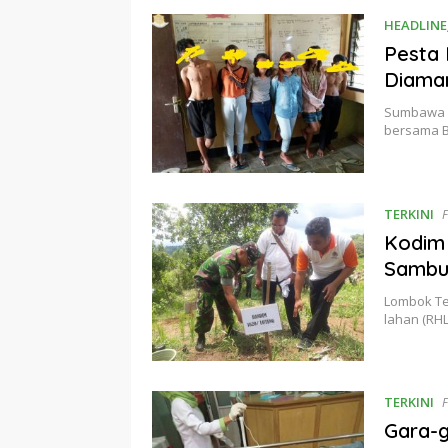
HEADLINE
Pesta
Diama
Sumbawa –
bersama 
TERKINI
F
Kodim 
Sambu
Lombok Te
lahan (RH
TERKINI
F
Gara-