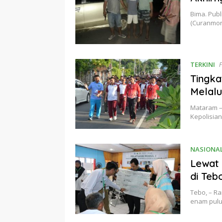
Bima. Publ
(Curanmor)
TERKINI
F
Tingka
Melalu
Mataram – 
Kepolisia
NASIONA
Lewat 
di Teb
Tebo, – Ra
enam pulu