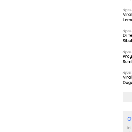
Berh
Agust
Vira
Lem
Tan
Agust
Di T
Sibu
Poli
Agust
Proy
Sumb
Turu
Agust
Vira
Duga
Satp
O
In