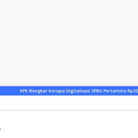
r Korupsi Digitalisasi SPBU Pertamina Rp322,18 Miliar, Tiga T