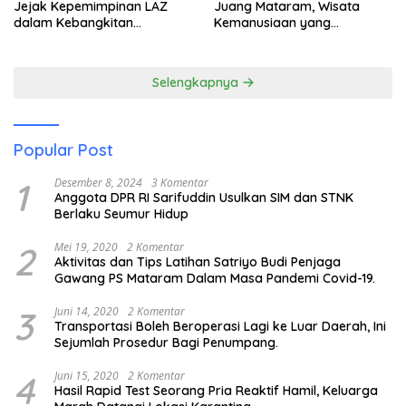
Jejak Kepemimpinan LAZ
Juang Mataram, Wisata
dalam Kebangkitan
Kemanusiaan yang
Pariwisata
Membuka Mata tentang
Pendidikan Anak Pesisir
Selengkapnya
Popular Post
1
Desember 8, 2024
3 Komentar
Anggota DPR RI Sarifuddin Usulkan SIM dan STNK
Berlaku Seumur Hidup
2
Mei 19, 2020
2 Komentar
Aktivitas dan Tips Latihan Satriyo Budi Penjaga
Gawang PS Mataram Dalam Masa Pandemi Covid-19.
3
Juni 14, 2020
2 Komentar
Transportasi Boleh Beroperasi Lagi ke Luar Daerah, Ini
Sejumlah Prosedur Bagi Penumpang.
4
Juni 15, 2020
2 Komentar
Hasil Rapid Test Seorang Pria Reaktif Hamil, Keluarga