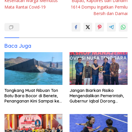
Kesehatan Warga Memutus
Bupati, Kapolres dan Dandim
Mata Rantai Covid-19
1614 Dompu Ingatkan Pemilu
Bersih dan Damai
Baca Juga
Tongkang Muat Ribuan Ton
Jangan Biarkan Risiko
Batu Bara Bocor di Benete,
Mengendalikan Pemerintah,
Penanganan Kini Sampai ke
Gubernur Iqbal Dorong
Deputi Gakkum KLH
Birokrasi Berani Ambil
Keputusan