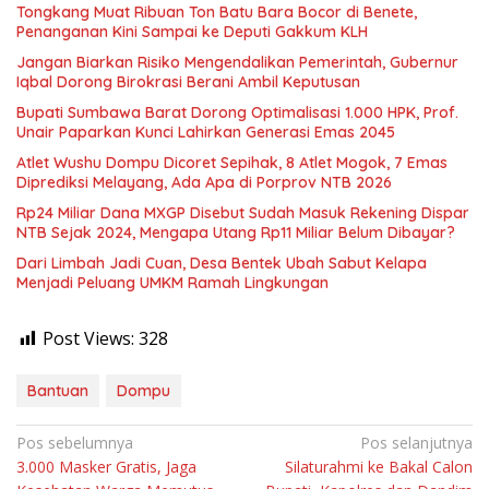
Tongkang Muat Ribuan Ton Batu Bara Bocor di Benete,
Penanganan Kini Sampai ke Deputi Gakkum KLH
Jangan Biarkan Risiko Mengendalikan Pemerintah, Gubernur
Iqbal Dorong Birokrasi Berani Ambil Keputusan
Bupati Sumbawa Barat Dorong Optimalisasi 1.000 HPK, Prof.
Unair Paparkan Kunci Lahirkan Generasi Emas 2045
Atlet Wushu Dompu Dicoret Sepihak, 8 Atlet Mogok, 7 Emas
Diprediksi Melayang, Ada Apa di Porprov NTB 2026
Rp24 Miliar Dana MXGP Disebut Sudah Masuk Rekening Dispar
NTB Sejak 2024, Mengapa Utang Rp11 Miliar Belum Dibayar?
Dari Limbah Jadi Cuan, Desa Bentek Ubah Sabut Kelapa
Menjadi Peluang UMKM Ramah Lingkungan
Post Views:
328
Bantuan
Dompu
Navigasi
Pos sebelumnya
Pos selanjutnya
3.000 Masker Gratis, Jaga
Silaturahmi ke Bakal Calon
pos