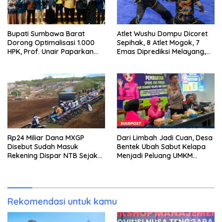
Bupati Sumbawa Barat
Atlet Wushu Dompu Dicoret
Dorong Optimalisasi 1.000
Sepihak, 8 Atlet Mogok, 7
HPK, Prof. Unair Paparkan
Emas Diprediksi Melayang,
Kunci Lahirkan Generasi
Ada Apa di Porprov NTB
Emas 2045
2026
Rp24 Miliar Dana MXGP
Dari Limbah Jadi Cuan, Desa
Disebut Sudah Masuk
Bentek Ubah Sabut Kelapa
Rekening Dispar NTB Sejak
Menjadi Peluang UMKM
2024, Mengapa Utang Rp11
Ramah Lingkungan
Miliar Belum Dibayar?
Rekomendasi untuk kamu