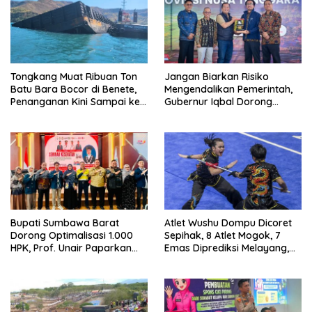
Tongkang Muat Ribuan Ton
Jangan Biarkan Risiko
Batu Bara Bocor di Benete,
Mengendalikan Pemerintah,
Penanganan Kini Sampai ke
Gubernur Iqbal Dorong
Deputi Gakkum KLH
Birokrasi Berani Ambil
Keputusan
Bupati Sumbawa Barat
Atlet Wushu Dompu Dicoret
Dorong Optimalisasi 1.000
Sepihak, 8 Atlet Mogok, 7
HPK, Prof. Unair Paparkan
Emas Diprediksi Melayang,
Kunci Lahirkan Generasi
Ada Apa di Porprov NTB
Emas 2045
2026