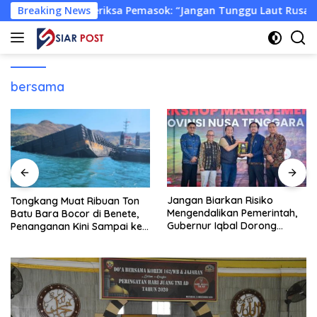
Langsung
KLH Periksa Pemasok: “Jangan Tunggu Laut Rusak!”
Breaking News
Ton
ke
konten
bersama
Jangan Biarkan Risiko
Tongkang Muat Ribuan Ton
Mengendalikan Pemerintah,
Batu Bara Bocor di Benete,
Gubernur Iqbal Dorong
Penanganan Kini Sampai ke
Birokrasi Berani Ambil
Deputi Gakkum KLH
Keputusan