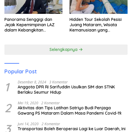
Panorama Senggigi dan
Hidden Tour Sekolah Pesisi
Jejak Kepemimpinan LAZ
Juang Mataram, Wisata
dalam Kebangkitan
Kemanusiaan yang
Pariwisata
Membuka Mata tentang
Pendidikan Anak Pesisir
Selengkapnya
Popular Post
1
Desember 8, 2024
3 Komentar
Anggota DPR RI Sarifuddin Usulkan SIM dan STNK
Berlaku Seumur Hidup
2
Mei 19, 2020
2 Komentar
Aktivitas dan Tips Latihan Satriyo Budi Penjaga
Gawang PS Mataram Dalam Masa Pandemi Covid-19.
3
Juni 14, 2020
2 Komentar
Transportasi Boleh Beroperasi Lagi ke Luar Daerah, Ini