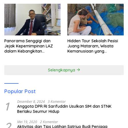
Panorama Senggigi dan
Hidden Tour Sekolah Pesisi
Jejak Kepemimpinan LAZ
Juang Mataram, Wisata
dalam Kebangkitan
Kemanusiaan yang
Pariwisata
Membuka Mata tentang
Pendidikan Anak Pesisir
Selengkapnya
Popular Post
1
Desember 8, 2024
3 Komentar
Anggota DPR RI Sarifuddin Usulkan SIM dan STNK
Berlaku Seumur Hidup
2
Mei 19, 2020
2 Komentar
Aktivitas dan Tips Latihan Satriyo Budi Penjaga