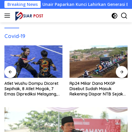
Langsung
 Prof. Unair Paparkan Kunci Lahirkan Generasi Emas 2045
Breaking News
ke
konten
Covid-19
Atlet Wushu Dompu Dicoret
Rp24 Miliar Dana MXGP
Sepihak, 8 Atlet Mogok, 7
Disebut Sudah Masuk
Emas Diprediksi Melayang,
Rekening Dispar NTB Sejak
Ada Apa di Porprov NTB
2024, Mengapa Utang Rp11
2026
Miliar Belum Dibayar?