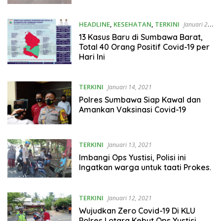
HEADLINE
,
KESEHATAN
,
TERKINI
Januari 20,
2021
13 Kasus Baru di Sumbawa Barat,
Total 40 Orang Positif Covid-19 per
Hari Ini
TERKINI
Januari 14, 2021
Polres Sumbawa Siap Kawal dan
Amankan Vaksinasi Covid-19
TERKINI
Januari 13, 2021
Imbangi Ops Yustisi, Polisi ini
Ingatkan warga untuk taati Prokes.
TERKINI
Januari 12, 2021
Wujudkan Zero Covid-19 Di KLU
Polres Lotara Kebut Ops Yustisi