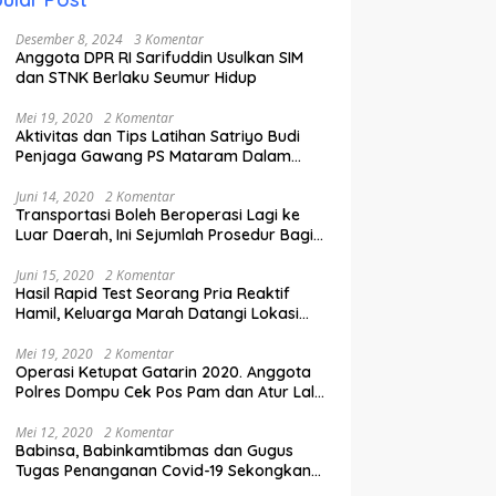
Desember 8, 2024
3 Komentar
Anggota DPR RI Sarifuddin Usulkan SIM
dan STNK Berlaku Seumur Hidup
Mei 19, 2020
2 Komentar
Aktivitas dan Tips Latihan Satriyo Budi
Penjaga Gawang PS Mataram Dalam
Masa Pandemi Covid-19.
Juni 14, 2020
2 Komentar
Transportasi Boleh Beroperasi Lagi ke
Luar Daerah, Ini Sejumlah Prosedur Bagi
Penumpang.
Juni 15, 2020
2 Komentar
Hasil Rapid Test Seorang Pria Reaktif
Hamil, Keluarga Marah Datangi Lokasi
Karantina
Mei 19, 2020
2 Komentar
Operasi Ketupat Gatarin 2020. Anggota
Polres Dompu Cek Pos Pam dan Atur Lalu
Lintas.
Mei 12, 2020
2 Komentar
Babinsa, Babinkamtibmas dan Gugus
Tugas Penanganan Covid-19 Sekongkang
Pasang Stiker di Rumah Warga Berstatus