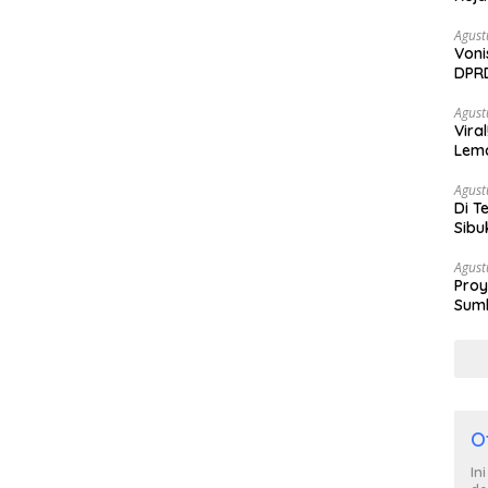
Agust
Voni
DPRD
Berh
Agust
Vira
Lem
Tan
Agust
Di T
Sibu
Poli
Agust
Proy
Sumb
Turu
O
In