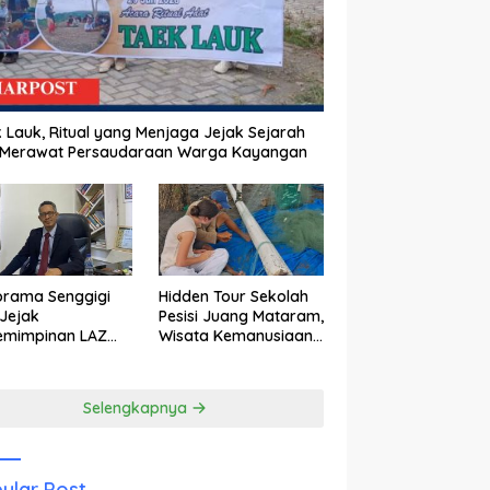
 Lauk, Ritual yang Menjaga Jejak Sejarah
 Merawat Persaudaraan Warga Kayangan
orama Senggigi
Hidden Tour Sekolah
Jejak
Pesisi Juang Mataram,
emimpinan LAZ
Wisata Kemanusiaan
am Kebangkitan
yang Membuka Mata
wisata
tentang Pendidikan
Anak Pesisir
Selengkapnya
ular Post