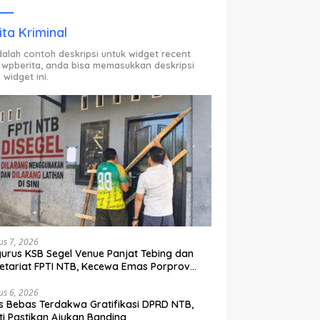
ODP.
ita Kriminal
adalah contoh deskripsi untuk widget recent
 wpberita, anda bisa memasukkan deskripsi
 widget ini.
us 7, 2026
urus KSB Segel Venue Panjat Tebing dan
etariat FPTI NTB, Kecewa Emas Porprov
lih Ke Dompu
us 6, 2026
s Bebas Terdakwa Gratifikasi DPRD NTB,
ti Pastikan Ajukan Banding