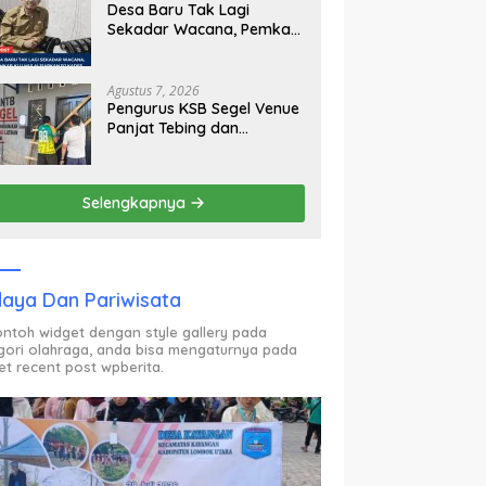
Desa Baru Tak Lagi
Sekadar Wacana, Pemkab
KLU Mulai Siapkan Pj
Kades
Agustus 7, 2026
Pengurus KSB Segel Venue
Panjat Tebing dan
Sekretariat FPTI NTB,
Kecewa Emas Porprov
Beralih Ke Dompu
Selengkapnya
aya Dan Pariwisata
contoh widget dengan style gallery pada
gori olahraga, anda bisa mengaturnya pada
et recent post wpberita.