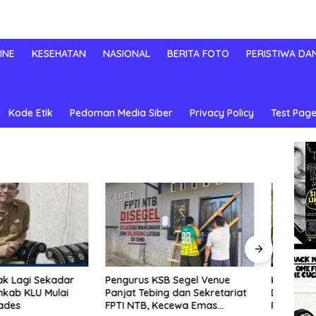
INE
KESEHATAN
NASIONAL
BERITA FOTO
PERISTIWA DA
Kode Etik
Pedoman Media Siber
Privacy Policy
Test Page
KPK Bongkar Korupsi
Pemk
 KSB Segel Venue
Digitalisasi SPBU Pertamina
Cepat
ebing dan Sekretariat
Rp322,18 Miliar, Tiga Tersangka
Picu 
B, Kecewa Emas