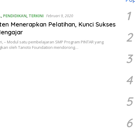
1
L
,
PENDIDIKAN
,
TERKINI
Februari 9, 2020
ten Menerapkan Pelatihan, Kunci Sukses
Mengajar
2
ri, – Modul satu pembelajaran SMP Program PINTAR yang
kan oleh Tanoto Foundation mendorong…
3
4
5
6