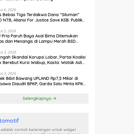
us 6, 2026
s Bebas Tiga Terdakwa Dana “Siluman”
 NTB, Aliansi For Justice Save KSB: Publik
ak Curiga, Minta MA dan KY Turun Tangan
us 5, 2026
l! Pria Paruh Baya Asal Bima Ditemukan
as dan Menangis di Lampu Merah BSD
gerang
us 3, 2026
engah Skandal Korupsi Lobar, Partai Koalisi
k Berebut Kursi Wabup, Kasta: Watak Asli
tik Kekuasaan Terbongkar!
us 3, 2026
ek Bibit Bawang UPLAND Rp7,5 Miliar di
awa Diaudit BPKP, Garda Satu Minta KPK
n Awasi Dugaan Kejanggalan
Selengkapnya
tomotif
i adalah contoh keterangan untuk widget