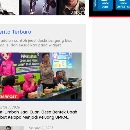
Menyeberang, Asesmen
Bantuan Tak Kunjung Tuntas
erita Terbaru
i adalah contoh judul deskripsi yang bisa
da isi dan sesuaikan pada widget
ustus 7, 2026
ri Limbah Jadi Cuan, Desa Bentek Ubah
but Kelapa Menjadi Peluang UMKM
amah Lingkungan
Agustus 7, 2026