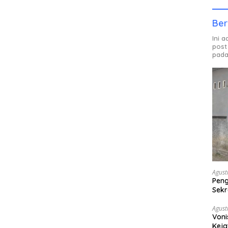
Ber
Ini 
post
pada
Agust
Peng
Sekr
Bera
Agust
Voni
Keja