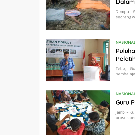
Dalam 
Dompu – W
seorang wa
NASIONA
Puluha
Pelat
Tebo, – G
pembelaja
NASIONA
Guru P
Jambi – Ku
proses pe