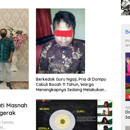
Ditahan
Beralih Ke Dompu
B
In
an
Berkedok Guru Ngaji, Pria di Dompu
Cabuli Bocah 11 Tahun, Warga
Menangkapnya Sedang Melakukan
Pencabulan
ati Masnah
Ag
gerak
Da
Sa
m Tanoto
R
ram…