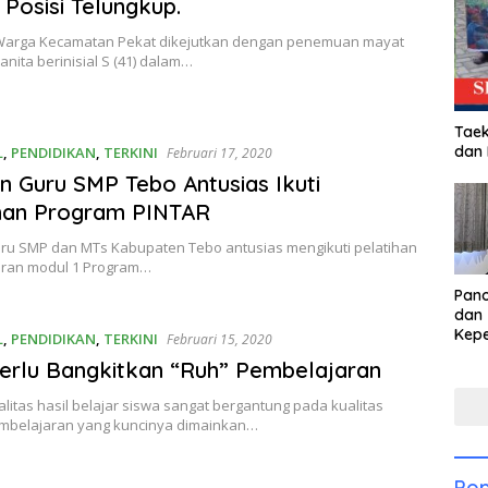
Posisi Telungkup.
arga Kecamatan Pekat dikejutkan dengan penemuan mayat
nita berinisial S (41) dalam…
Taek
dan
L
,
PENDIDIKAN
,
TERKINI
Februari 17, 2020
n Guru SMP Tebo Antusias Ikuti
ihan Program PINTAR
uru SMP dan MTs Kabupaten Tebo antusias mengikuti pelatihan
ran modul 1 Program…
Pan
dan 
Kep
L
,
PENDIDIKAN
,
TERKINI
Februari 15, 2020
dal
erlu Bangkitkan “Ruh” Pembelajaran
Pari
alitas hasil belajar siswa sangat bergantung pada kualitas
mbelajaran yang kuncinya dimainkan…
Pop