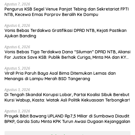
Agustus 7, 2026
Pengurus KSB Segel Venue Panjat Tebing dan Sekretariat FPTI
NTB, Kecewa Emas Porprov Beralih Ke Dompu
Agustus 6, 2026
Vonis Bebas Terdakwa Gratifikasi DPRD NTB, Kejati Pastikan
Ajukan Banding
Agustus 6, 2026
Vonis Bebas Tiga Terdakwa Dana “Siluman” DPRD NTB, Aliansi
For Justice Save KSB: Publik Berhak Curiga, Minta MA dan KY
Turun Tangan
Agustus 5, 2026
Viral! Pria Paruh Baya Asal Bima Ditemukan Lemas dan
Menangis di Lampu Merah BSD Tangerang
Agustus 3, 2026
Di Tengah Skandal Korupsi Lobar, Partai Koalisi Sibuk Berebut
Kursi Wabup, Kasta: Watak Asli Politik Kekuasaan Terbongkar!
Agustus 3, 2026
Proyek Bibit Bawang UPLAND Rp7,5 Miliar di Sumbawa Diaudit
BPKP, Garda Satu Minta KPK Turun Awasi Dugaan Kejanggalan