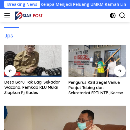
Langsung
bah Sabut Kelapa Menjadi Peluang UMKM Ramah Lingkungan
Breaking News
ke
konten
Jps
Desa Baru Tak Lagi Sekadar
Pengurus KSB Segel Venue
Wacana, Pemkab KLU Mulai
Panjat Tebing dan
Siapkan Pj Kades
Sekretariat FPTI NTB, Kecewa
Emas Porprov Beralih Ke
Dompu