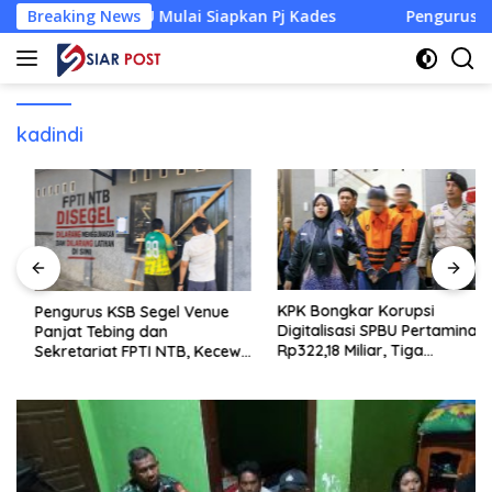
Langsung
kab KLU Mulai Siapkan Pj Kades
Breaking News
Pengurus KSB Segel Ve
ke
konten
kadindi
KPK Bongkar Korupsi
Pengurus KSB Segel Venue
Digitalisasi SPBU Pertamina
Panjat Tebing dan
Rp322,18 Miliar, Tiga
Sekretariat FPTI NTB, Kecewa
Tersangka Ditahan
Emas Porprov Beralih Ke
Dompu