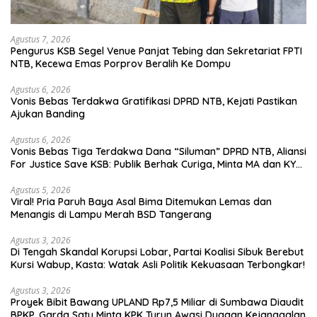
Agustus 7, 2026
Pengurus KSB Segel Venue Panjat Tebing dan Sekretariat FPTI
NTB, Kecewa Emas Porprov Beralih Ke Dompu
Agustus 6, 2026
Vonis Bebas Terdakwa Gratifikasi DPRD NTB, Kejati Pastikan
Ajukan Banding
Agustus 6, 2026
Vonis Bebas Tiga Terdakwa Dana “Siluman” DPRD NTB, Aliansi
For Justice Save KSB: Publik Berhak Curiga, Minta MA dan KY
Turun Tangan
Agustus 5, 2026
Viral! Pria Paruh Baya Asal Bima Ditemukan Lemas dan
Menangis di Lampu Merah BSD Tangerang
Agustus 3, 2026
Di Tengah Skandal Korupsi Lobar, Partai Koalisi Sibuk Berebut
Kursi Wabup, Kasta: Watak Asli Politik Kekuasaan Terbongkar!
Agustus 3, 2026
Proyek Bibit Bawang UPLAND Rp7,5 Miliar di Sumbawa Diaudit
BPKP, Garda Satu Minta KPK Turun Awasi Dugaan Kejanggalan