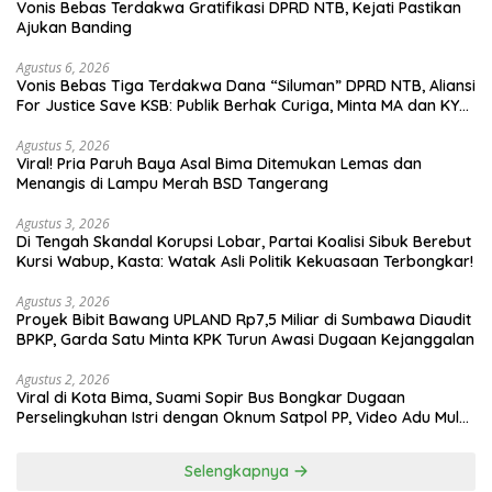
Vonis Bebas Terdakwa Gratifikasi DPRD NTB, Kejati Pastikan
Ajukan Banding
Agustus 6, 2026
Vonis Bebas Tiga Terdakwa Dana “Siluman” DPRD NTB, Aliansi
For Justice Save KSB: Publik Berhak Curiga, Minta MA dan KY
Turun Tangan
Agustus 5, 2026
Viral! Pria Paruh Baya Asal Bima Ditemukan Lemas dan
Menangis di Lampu Merah BSD Tangerang
Agustus 3, 2026
Di Tengah Skandal Korupsi Lobar, Partai Koalisi Sibuk Berebut
Kursi Wabup, Kasta: Watak Asli Politik Kekuasaan Terbongkar!
Agustus 3, 2026
Proyek Bibit Bawang UPLAND Rp7,5 Miliar di Sumbawa Diaudit
BPKP, Garda Satu Minta KPK Turun Awasi Dugaan Kejanggalan
Agustus 2, 2026
Viral di Kota Bima, Suami Sopir Bus Bongkar Dugaan
Perselingkuhan Istri dengan Oknum Satpol PP, Video Adu Mulut
Heboh
Selengkapnya