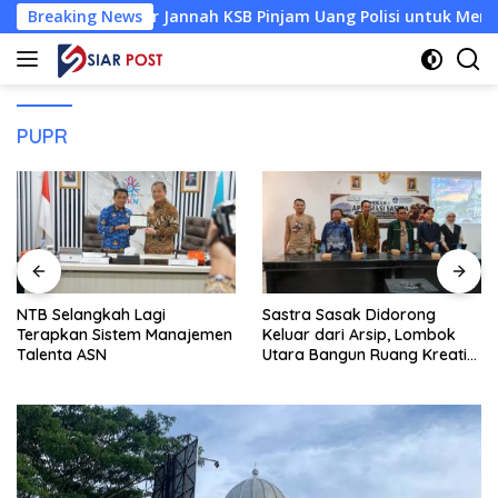
Langsung
n Baiti Nur Jannah KSB Pinjam Uang Polisi untuk Menyeberang
Breaking News
ke
konten
PUPR
NTB Selangkah Lagi
Sastra Sasak Didorong
Terapkan Sistem Manajemen
Keluar dari Arsip, Lombok
Talenta ASN
Utara Bangun Ruang Kreatif
bagi Generasi Muda