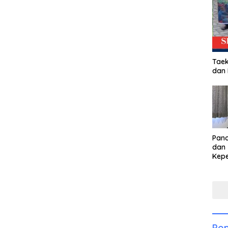
Taek
dan
Pan
dan 
Kep
dal
Pari
Pop