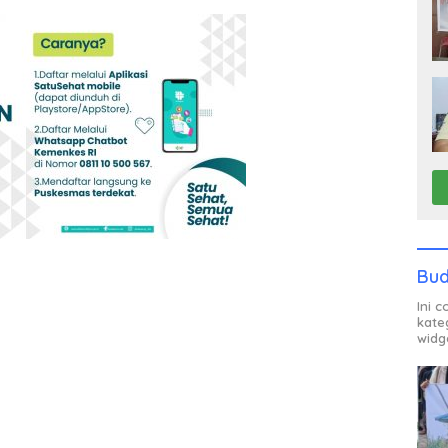
Bud
Ini 
kate
widg