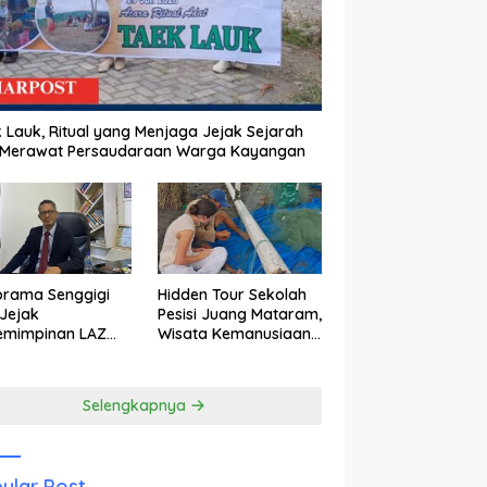
 Lauk, Ritual yang Menjaga Jejak Sejarah
 Merawat Persaudaraan Warga Kayangan
orama Senggigi
Hidden Tour Sekolah
Jejak
Pesisi Juang Mataram,
emimpinan LAZ
Wisata Kemanusiaan
am Kebangkitan
yang Membuka Mata
wisata
tentang Pendidikan
Anak Pesisir
Selengkapnya
ular Post