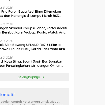
ak Curiga, Minta MA dan KY Turun Tangan
us 5, 2026
l! Pria Paruh Baya Asal Bima Ditemukan
as dan Menangis di Lampu Merah BSD
gerang
us 3, 2026
engah Skandal Korupsi Lobar, Partai Koalisi
k Berebut Kursi Wabup, Kasta: Watak Asli
tik Kekuasaan Terbongkar!
us 3, 2026
ek Bibit Bawang UPLAND Rp7,5 Miliar di
awa Diaudit BPKP, Garda Satu Minta KPK
n Awasi Dugaan Kejanggalan
us 2, 2026
l di Kota Bima, Suami Sopir Bus Bongkar
an Perselingkuhan Istri dengan Oknum
ol PP, Video Adu Mulut Heboh
Selengkapnya
tomotif
i adalah contoh keterangan untuk widget