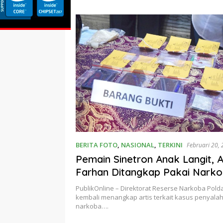
uda
BERITA FOTO
,
NASIONAL
,
TERKINI
Februari 20,
Pemain Sinetron Anak Langit, A
Farhan Ditangkap Pakai Nark
PublikOnline – Direktorat Reserse Narkoba Pold
kembali menangkap artis terkait kasus penyal
narkoba….