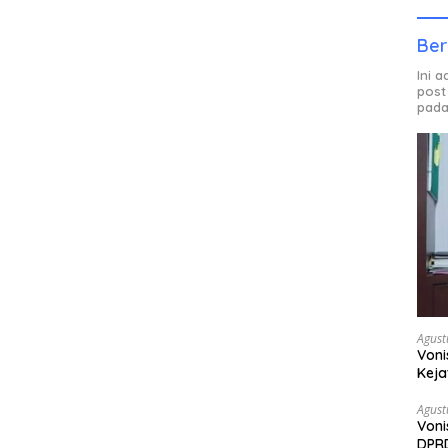
Ber
Ini 
post
pada
Agust
Voni
Keja
Agust
Voni
DPRD