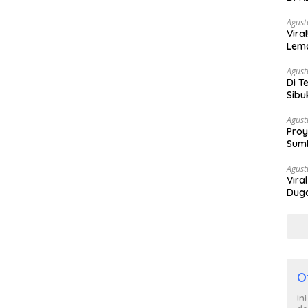
Berh
Agust
Vira
Lem
Tan
Agust
Di T
Sibu
Poli
Agust
Proy
Sumb
Turu
Agust
Vira
Duga
Satp
O
In