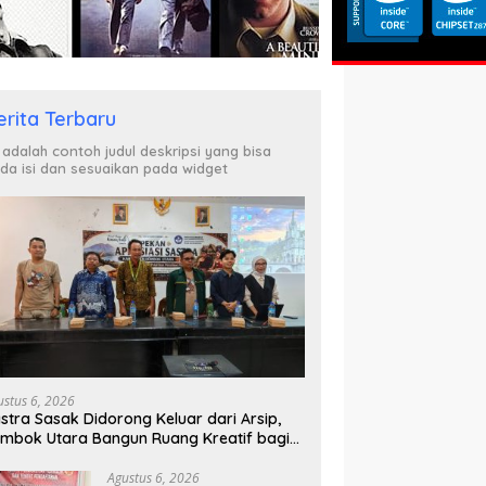
k Berhak Curiga, Minta MA
P
KY Turun Tangan
erita Terbaru
i adalah contoh judul deskripsi yang bisa
da isi dan sesuaikan pada widget
ustus 6, 2026
stra Sasak Didorong Keluar dari Arsip,
mbok Utara Bangun Ruang Kreatif bagi
nerasi Muda
Agustus 6, 2026