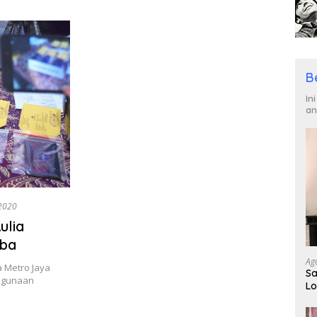
Combine Tak Kunjung Ada
Publi
Tersangka
dan 
B
In
an
 2020
ulia
oba
Ag
a Metro Jaya
Sa
ahgunaan
Lo
Ge