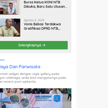
Bursa Ketua KONI NTB
Dibuka, Baru Satu Utusan
Calon Muncul Hingga Hari
Kedua
Agustus 6, 2026
Vonis Bebas Terdakwa
Gratifikasi DPRD NTB,
Kejati Pastikan Ajukan
Banding
Selengkapnya
aya Dan Pariwisata
contoh widget dengan style gallery pada
gori olahraga, anda bisa mengaturnya pada
et recent post wpberita.