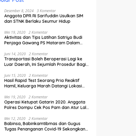
Desember 8, 2024
3 Komentar
Anggota DPR RI Sarifuddin Usulkan SIM
dan STNK Berlaku Seumur Hidup
Mei 19, 2020
2 Komentar
Aktivitas dan Tips Latihan Satriyo Budi
Penjaga Gawang PS Mataram Dalam
Masa Pandemi Covid-19.
Juni 14, 2020
2 Komentar
Transportasi Boleh Beroperasi Lagi ke
Luar Daerah, Ini Sejumlah Prosedur Bagi
Penumpang.
Juni 15, 2020
2 Komentar
Hasil Rapid Test Seorang Pria Reaktif
Hamil, Keluarga Marah Datangi Lokasi
Karantina
Mei 19, 2020
2 Komentar
Operasi Ketupat Gatarin 2020. Anggota
Polres Dompu Cek Pos Pam dan Atur Lalu
Lintas.
Mei 12, 2020
2 Komentar
Babinsa, Babinkamtibmas dan Gugus
Tugas Penanganan Covid-19 Sekongkang
Pasang Stiker di Rumah Warga Berstatus