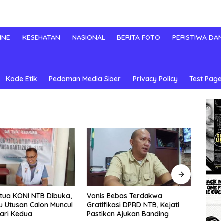
INE
KESEHATAN
NASIONAL
BERITA FOTO
PERISTIWA DA
Kode Etik
Pedoman Media Siber
Privacy Policy
Test Page
FPT Desak Kejari KSB Buka
Voni
ebas Terdakwa
Identitas 9 Anggota DPRD yang
Dana
si DPRD NTB, Kejati
Diklaim Diperiksa, Kasus
Alian
 Ajukan Banding