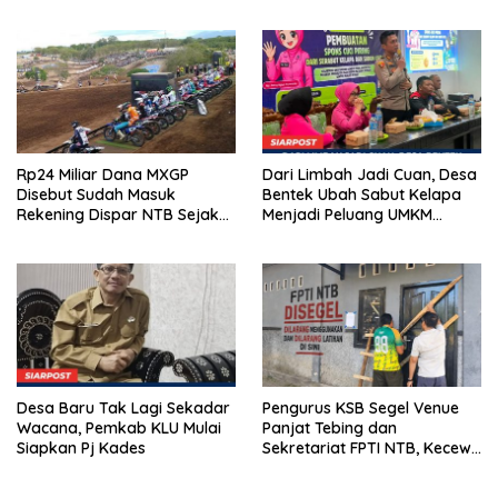
Kunci Lahirkan Generasi
Ada Apa di Porprov NTB
Emas 2045
2026
Rp24 Miliar Dana MXGP
Dari Limbah Jadi Cuan, Desa
Disebut Sudah Masuk
Bentek Ubah Sabut Kelapa
Rekening Dispar NTB Sejak
Menjadi Peluang UMKM
2024, Mengapa Utang Rp11
Ramah Lingkungan
Miliar Belum Dibayar?
Desa Baru Tak Lagi Sekadar
Pengurus KSB Segel Venue
Wacana, Pemkab KLU Mulai
Panjat Tebing dan
Siapkan Pj Kades
Sekretariat FPTI NTB, Kecewa
Emas Porprov Beralih Ke
Dompu