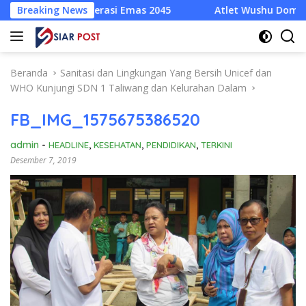
Langsung
Generasi Emas 2045
Breaking News
Atlet Wushu Dompu Dicoret Sepihak
ke
konten
Beranda
Sanitasi dan Lingkungan Yang Bersih Unicef dan
WHO Kunjungi SDN 1 Taliwang dan Kelurahan Dalam
FB_IMG_1575675386520
admin
-
HEADLINE
,
KESEHATAN
,
PENDIDIKAN
,
TERKINI
Desember 7, 2019