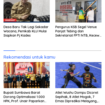
Desa Baru Tak Lagi Sekadar
Pengurus KSB Segel Venue
Wacana, Pemkab KLU Mulai
Panjat Tebing dan
Siapkan Pj Kades
Sekretariat FPTI NTB, Kecewa
Emas Porprov Beralih Ke
Dompu
Rekomendasi untuk kamu
Bupati Sumbawa Barat
Atlet Wushu Dompu Dicoret
Dorong Optimalisasi 1.000
Sepihak, 8 Atlet Mogok, 7
HPK, Prof. Unair Paparkan
Emas Diprediksi Melayang,