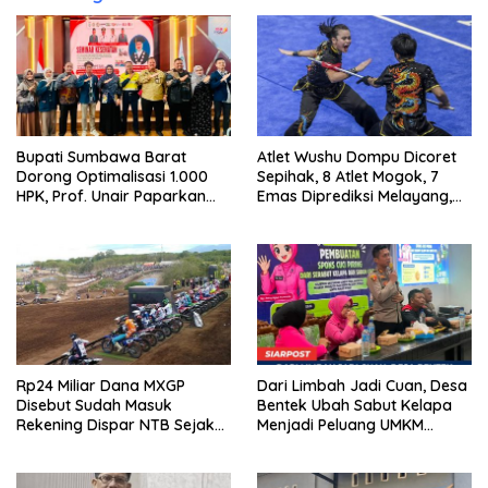
Bupati Sumbawa Barat
Atlet Wushu Dompu Dicoret
Dorong Optimalisasi 1.000
Sepihak, 8 Atlet Mogok, 7
HPK, Prof. Unair Paparkan
Emas Diprediksi Melayang,
Kunci Lahirkan Generasi
Ada Apa di Porprov NTB
Emas 2045
2026
Rp24 Miliar Dana MXGP
Dari Limbah Jadi Cuan, Desa
Disebut Sudah Masuk
Bentek Ubah Sabut Kelapa
Rekening Dispar NTB Sejak
Menjadi Peluang UMKM
2024, Mengapa Utang Rp11
Ramah Lingkungan
Miliar Belum Dibayar?