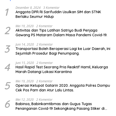
1
Desember 8, 2024
3 Komentar
Anggota DPR RI Sarifuddin Usulkan SIM dan STNK
Berlaku Seumur Hidup
2
Mei 19, 2020
2 Komentar
Aktivitas dan Tips Latihan Satriyo Budi Penjaga
Gawang PS Mataram Dalam Masa Pandemi Covid-19.
3
Juni 14, 2020
2 Komentar
Transportasi Boleh Beroperasi Lagi ke Luar Daerah, Ini
Sejumlah Prosedur Bagi Penumpang.
4
Juni 15, 2020
2 Komentar
Hasil Rapid Test Seorang Pria Reaktif Hamil, Keluarga
Marah Datangi Lokasi Karantina
5
Mei 19, 2020
2 Komentar
Operasi Ketupat Gatarin 2020. Anggota Polres Dompu
Cek Pos Pam dan Atur Lalu Lintas.
6
Mei 12, 2020
2 Komentar
Babinsa, Babinkamtibmas dan Gugus Tugas
Penanganan Covid-19 Sekongkang Pasang Stiker di
Rumah Warga Berstatus ODP.