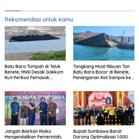
2026
Miliar Belum Dibayar?
Rekomendasi untuk kamu
Batu Bara Tumpah di Teluk
Tongkang Muat Ribuan Ton
Benete, HNSI Desak Gakkum
Batu Bara Bocor di Benete,
KLH Periksa Pemasok:
Penanganan Kini Sampai ke
“Jangan Tunggu Laut
Deputi Gakkum KLH
Rusak!”
Jangan Biarkan Risiko
Bupati Sumbawa Barat
Mengendalikan Pemerintah,
Dorong Optimalisasi 1.000