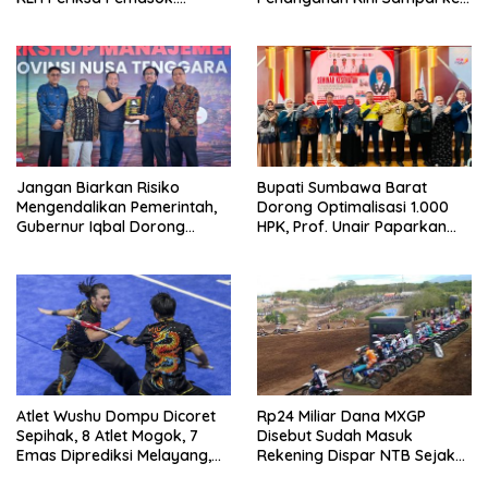
“Jangan Tunggu Laut
Deputi Gakkum KLH
Rusak!”
Jangan Biarkan Risiko
Bupati Sumbawa Barat
Mengendalikan Pemerintah,
Dorong Optimalisasi 1.000
Gubernur Iqbal Dorong
HPK, Prof. Unair Paparkan
Birokrasi Berani Ambil
Kunci Lahirkan Generasi
Keputusan
Emas 2045
Atlet Wushu Dompu Dicoret
Rp24 Miliar Dana MXGP
Sepihak, 8 Atlet Mogok, 7
Disebut Sudah Masuk
Emas Diprediksi Melayang,
Rekening Dispar NTB Sejak
Ada Apa di Porprov NTB
2024, Mengapa Utang Rp11