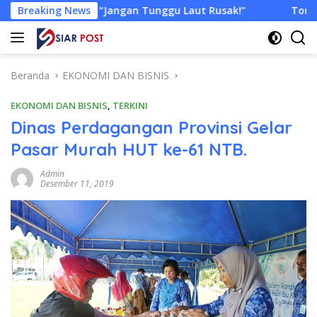
Langsung
gan Tunggu Laut Rusak!”
Breaking News
Tongkang Muat Ribuan Ton Ba
ke
konten
Beranda
EKONOMI DAN BISNIS
EKONOMI DAN BISNIS
,
TERKINI
Dinas Perdagangan Provinsi Gelar
Pasar Murah HUT ke-61 NTB.
Admin
Desember 11, 2019