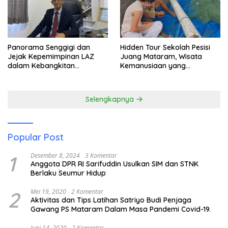
Panorama Senggigi dan
Hidden Tour Sekolah Pesisi
Jejak Kepemimpinan LAZ
Juang Mataram, Wisata
dalam Kebangkitan
Kemanusiaan yang
Pariwisata
Membuka Mata tentang
Pendidikan Anak Pesisir
Selengkapnya
Popular Post
1
Desember 8, 2024
3 Komentar
Anggota DPR RI Sarifuddin Usulkan SIM dan STNK
Berlaku Seumur Hidup
2
Mei 19, 2020
2 Komentar
Aktivitas dan Tips Latihan Satriyo Budi Penjaga
Gawang PS Mataram Dalam Masa Pandemi Covid-19.
Juni 14, 2020
2 Komentar