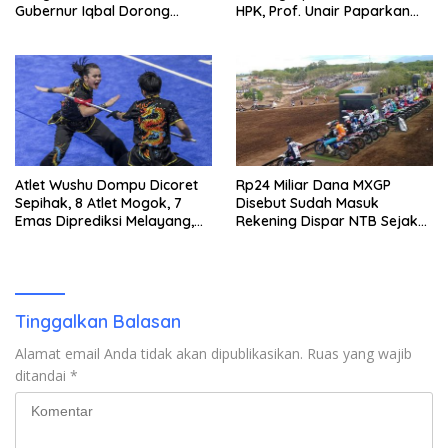
Gubernur Iqbal Dorong
HPK, Prof. Unair Paparkan
Birokrasi Berani Ambil
Kunci Lahirkan Generasi
Keputusan
Emas 2045
Atlet Wushu Dompu Dicoret
Rp24 Miliar Dana MXGP
Sepihak, 8 Atlet Mogok, 7
Disebut Sudah Masuk
Emas Diprediksi Melayang,
Rekening Dispar NTB Sejak
Ada Apa di Porprov NTB
2024, Mengapa Utang Rp11
2026
Miliar Belum Dibayar?
Tinggalkan Balasan
Alamat email Anda tidak akan dipublikasikan.
Ruas yang wajib
ditandai
*