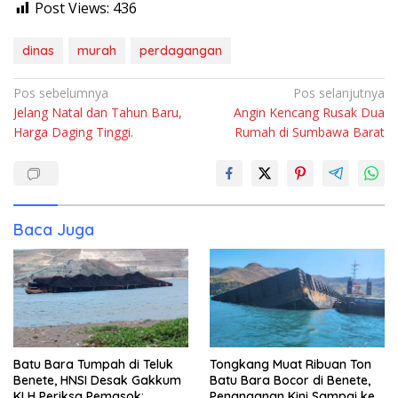
Post Views:
436
dinas
murah
perdagangan
Navigasi
Pos sebelumnya
Pos selanjutnya
Jelang Natal dan Tahun Baru,
Angin Kencang Rusak Dua
pos
Harga Daging Tinggi.
Rumah di Sumbawa Barat
Baca Juga
Batu Bara Tumpah di Teluk
Tongkang Muat Ribuan Ton
Benete, HNSI Desak Gakkum
Batu Bara Bocor di Benete,
KLH Periksa Pemasok:
Penanganan Kini Sampai ke