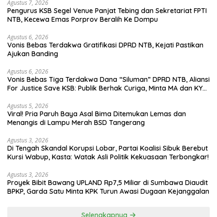
Agustus 7, 2026
Pengurus KSB Segel Venue Panjat Tebing dan Sekretariat FPTI
NTB, Kecewa Emas Porprov Beralih Ke Dompu
Agustus 6, 2026
Vonis Bebas Terdakwa Gratifikasi DPRD NTB, Kejati Pastikan
Ajukan Banding
Agustus 6, 2026
Vonis Bebas Tiga Terdakwa Dana “Siluman” DPRD NTB, Aliansi
For Justice Save KSB: Publik Berhak Curiga, Minta MA dan KY
Turun Tangan
Agustus 5, 2026
Viral! Pria Paruh Baya Asal Bima Ditemukan Lemas dan
Menangis di Lampu Merah BSD Tangerang
Agustus 3, 2026
Di Tengah Skandal Korupsi Lobar, Partai Koalisi Sibuk Berebut
Kursi Wabup, Kasta: Watak Asli Politik Kekuasaan Terbongkar!
Agustus 3, 2026
Proyek Bibit Bawang UPLAND Rp7,5 Miliar di Sumbawa Diaudit
BPKP, Garda Satu Minta KPK Turun Awasi Dugaan Kejanggalan
Selengkapnya