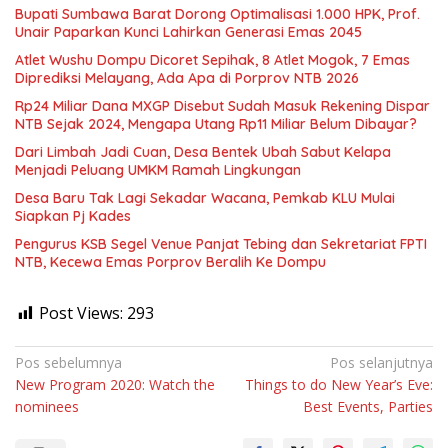
Bupati Sumbawa Barat Dorong Optimalisasi 1.000 HPK, Prof.
Unair Paparkan Kunci Lahirkan Generasi Emas 2045
Atlet Wushu Dompu Dicoret Sepihak, 8 Atlet Mogok, 7 Emas
Diprediksi Melayang, Ada Apa di Porprov NTB 2026
Rp24 Miliar Dana MXGP Disebut Sudah Masuk Rekening Dispar
NTB Sejak 2024, Mengapa Utang Rp11 Miliar Belum Dibayar?
Dari Limbah Jadi Cuan, Desa Bentek Ubah Sabut Kelapa
Menjadi Peluang UMKM Ramah Lingkungan
Desa Baru Tak Lagi Sekadar Wacana, Pemkab KLU Mulai
Siapkan Pj Kades
Pengurus KSB Segel Venue Panjat Tebing dan Sekretariat FPTI
NTB, Kecewa Emas Porprov Beralih Ke Dompu
Post Views:
293
Navigasi
Pos sebelumnya
Pos selanjutnya
New Program 2020: Watch the
Things to do New Year’s Eve:
pos
nominees
Best Events, Parties