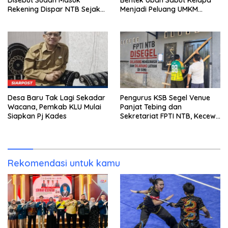
Disebut Sudah Masuk
Bentek Ubah Sabut Kelapa
Rekening Dispar NTB Sejak
Menjadi Peluang UMKM
2024, Mengapa Utang Rp11
Ramah Lingkungan
Miliar Belum Dibayar?
Desa Baru Tak Lagi Sekadar
Pengurus KSB Segel Venue
Wacana, Pemkab KLU Mulai
Panjat Tebing dan
Siapkan Pj Kades
Sekretariat FPTI NTB, Kecewa
Emas Porprov Beralih Ke
Dompu
Rekomendasi untuk kamu