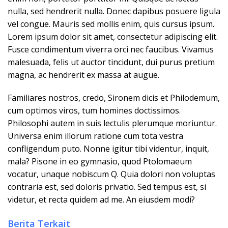
nulla, sed hendrerit nulla. Donec dapibus posuere ligula
vel congue. Mauris sed mollis enim, quis cursus ipsum.
Lorem ipsum dolor sit amet, consectetur adipiscing elit.
Fusce condimentum viverra orci nec faucibus. Vivamus
malesuada, felis ut auctor tincidunt, dui purus pretium
magna, ac hendrerit ex massa at augue.
Familiares nostros, credo, Sironem dicis et Philodemum,
cum optimos viros, tum homines doctissimos.
Philosophi autem in suis lectulis plerumque moriuntur.
Universa enim illorum ratione cum tota vestra
confligendum puto. Nonne igitur tibi videntur, inquit,
mala? Pisone in eo gymnasio, quod Ptolomaeum
vocatur, unaque nobiscum Q. Quia dolori non voluptas
contraria est, sed doloris privatio. Sed tempus est, si
videtur, et recta quidem ad me. An eiusdem modi?
Berita Terkait