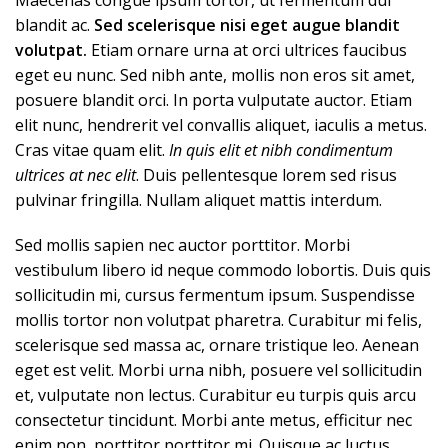
Maecenas congue ipsum tortor, ut fermentum dui
blandit ac.
Sed scelerisque nisi eget augue blandit
volutpat.
Etiam ornare urna at orci ultrices faucibus
eget eu nunc. Sed nibh ante, mollis non eros sit amet,
posuere blandit orci. In porta vulputate auctor. Etiam
elit nunc, hendrerit vel convallis aliquet, iaculis a metus.
Cras vitae quam elit.
In quis elit et nibh condimentum
ultrices at nec elit
. Duis pellentesque lorem sed risus
pulvinar fringilla. Nullam aliquet mattis interdum.
Sed mollis sapien nec auctor porttitor. Morbi
vestibulum libero id neque commodo lobortis. Duis quis
sollicitudin mi, cursus fermentum ipsum. Suspendisse
mollis tortor non volutpat pharetra. Curabitur mi felis,
scelerisque sed massa ac, ornare tristique leo. Aenean
eget est velit. Morbi urna nibh, posuere vel sollicitudin
et, vulputate non lectus. Curabitur eu turpis quis arcu
consectetur tincidunt. Morbi ante metus, efficitur nec
enim non, porttitor porttitor mi. Quisque ac luctus