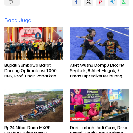
Baca Juga
Bupati Sumbawa Barat
Atlet Wushu Dompu Dicoret
Dorong Optimalisasi 1.000
Sepihak, 8 Atlet Mogok, 7
HPK, Prof. Unair Paparkan
Emas Diprediksi Melayang,
Kunci Lahirkan Generasi
Ada Apa di Porprov NTB
Emas 2045
2026
Rp24 Miliar Dana MXGP
Dari Limbah Jadi Cuan, Desa