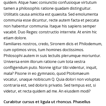
quidem. Atque haec coniunctio confusioque virtutum
tamen a philosophis ratione quadam distinguitur.
Utilitatis causa amicitia est quaesita. Sed emolumenta
communia esse dicuntur, recte autem facta et peccata
non habentur communia. Itaque his sapiens semper
vacabit. Duo Reges: constructio interrete. At enim hic
etiam dolore.
Familiares nostros, credo, Sironem dicis et Philodemum,
cum optimos viros, tum homines doctissimos.
Philosophi autem in suis lectulis plerumque moriuntur.
Universa enim illorum ratione cum tota vestra
confligendum puto. Nonne igitur tibi videntur, inquit,
mala? Pisone in eo gymnasio, quod Ptolomaeum
vocatur, unaque nobiscum Q. Quia dolori non voluptas
contraria est, sed doloris privatio. Sed tempus est, si
videtur, et recta quidem ad me. An eiusdem modi?
Curabitur cursus et ligula ut rhoncus. Phasellus