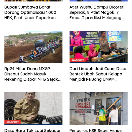
Bupati Sumbawa Barat
Atlet Wushu Dompu Dicoret
Dorong Optimalisasi 1.000
Sepihak, 8 Atlet Mogok, 7
HPK, Prof. Unair Paparkan
Emas Diprediksi Melayang,
Kunci Lahirkan Generasi
Ada Apa di Porprov NTB
Emas 2045
2026
Rp24 Miliar Dana MXGP
Dari Limbah Jadi Cuan, Desa
Disebut Sudah Masuk
Bentek Ubah Sabut Kelapa
Rekening Dispar NTB Sejak
Menjadi Peluang UMKM
2024, Mengapa Utang Rp11
Ramah Lingkungan
Miliar Belum Dibayar?
Desa Baru Tak Lagi Sekadar
Pengurus KSB Segel Venue