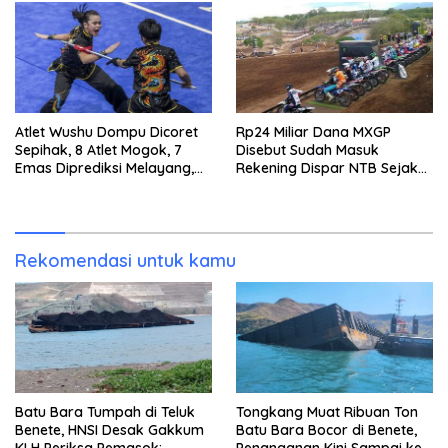
Atlet Wushu Dompu Dicoret
Rp24 Miliar Dana MXGP
Sepihak, 8 Atlet Mogok, 7
Disebut Sudah Masuk
Emas Diprediksi Melayang,
Rekening Dispar NTB Sejak
Ada Apa di Porprov NTB
2024, Mengapa Utang Rp11
2026
Miliar Belum Dibayar?
Rekomendasi untuk kamu
Batu Bara Tumpah di Teluk
Tongkang Muat Ribuan Ton
Benete, HNSI Desak Gakkum
Batu Bara Bocor di Benete,
KLH Periksa Pemasok:
Penanganan Kini Sampai ke