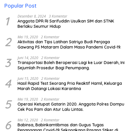
Popular Post
1
Desember 8, 2024
3 Komentar
Anggota DPR RI Sarifuddin Usulkan SIM dan STNK
Berlaku Seumur Hidup
2
Mei 19, 2020
2 Komentar
Aktivitas dan Tips Latihan Satriyo Budi Penjaga
Gawang PS Mataram Dalam Masa Pandemi Covid-19.
3
Juni 14, 2020
2 Komentar
Transportasi Boleh Beroperasi Lagi ke Luar Daerah, Ini
Sejumlah Prosedur Bagi Penumpang.
4
Juni 15, 2020
2 Komentar
Hasil Rapid Test Seorang Pria Reaktif Hamil, Keluarga
Marah Datangi Lokasi Karantina
5
Mei 19, 2020
2 Komentar
Operasi Ketupat Gatarin 2020. Anggota Polres Dompu
Cek Pos Pam dan Atur Lalu Lintas.
6
Mei 12, 2020
2 Komentar
Babinsa, Babinkamtibmas dan Gugus Tugas
Penanganan Covid-19 Sekongkang Pasang Stiker di