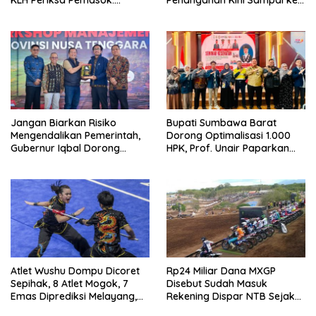
“Jangan Tunggu Laut
Deputi Gakkum KLH
Rusak!”
Jangan Biarkan Risiko
Bupati Sumbawa Barat
Mengendalikan Pemerintah,
Dorong Optimalisasi 1.000
Gubernur Iqbal Dorong
HPK, Prof. Unair Paparkan
Birokrasi Berani Ambil
Kunci Lahirkan Generasi
Keputusan
Emas 2045
Atlet Wushu Dompu Dicoret
Rp24 Miliar Dana MXGP
Sepihak, 8 Atlet Mogok, 7
Disebut Sudah Masuk
Emas Diprediksi Melayang,
Rekening Dispar NTB Sejak
Ada Apa di Porprov NTB
2024, Mengapa Utang Rp11