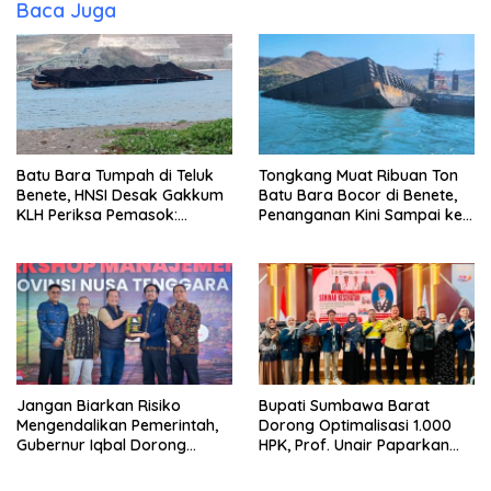
Baca Juga
Batu Bara Tumpah di Teluk
Tongkang Muat Ribuan Ton
Benete, HNSI Desak Gakkum
Batu Bara Bocor di Benete,
KLH Periksa Pemasok:
Penanganan Kini Sampai ke
“Jangan Tunggu Laut
Deputi Gakkum KLH
Rusak!”
Jangan Biarkan Risiko
Bupati Sumbawa Barat
Mengendalikan Pemerintah,
Dorong Optimalisasi 1.000
Gubernur Iqbal Dorong
HPK, Prof. Unair Paparkan
Birokrasi Berani Ambil
Kunci Lahirkan Generasi
Keputusan
Emas 2045