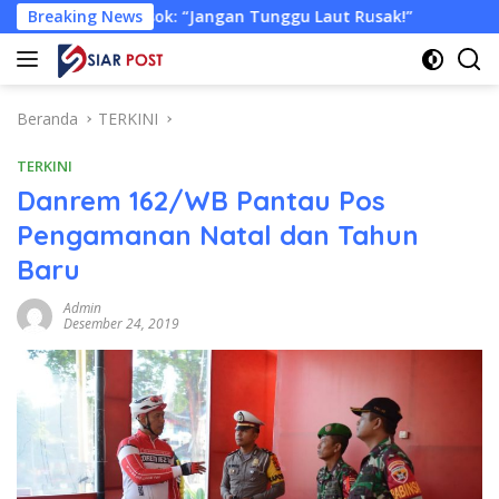
Langsung
: “Jangan Tunggu Laut Rusak!”
Breaking News
Tongkang Muat Ribuan 
ke
konten
Beranda
TERKINI
TERKINI
Danrem 162/WB Pantau Pos
Pengamanan Natal dan Tahun
Baru
Admin
Desember 24, 2019