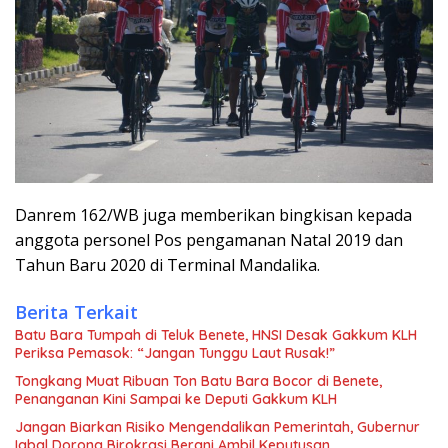
Danrem 162/WB juga memberikan bingkisan kepada
anggota personel Pos pengamanan Natal 2019 dan
Tahun Baru 2020 di Terminal Mandalika.
Berita Terkait
Batu Bara Tumpah di Teluk Benete, HNSI Desak Gakkum KLH
Periksa Pemasok: “Jangan Tunggu Laut Rusak!”
Tongkang Muat Ribuan Ton Batu Bara Bocor di Benete,
Penanganan Kini Sampai ke Deputi Gakkum KLH
Jangan Biarkan Risiko Mengendalikan Pemerintah, Gubernur
Iqbal Dorong Birokrasi Berani Ambil Keputusan