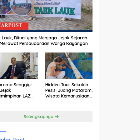
 Lauk, Ritual yang Menjaga Jejak Sejarah
 Merawat Persaudaraan Warga Kayangan
orama Senggigi
Hidden Tour Sekolah
Jejak
Pesisi Juang Mataram,
emimpinan LAZ
Wisata Kemanusiaan
am Kebangkitan
yang Membuka Mata
wisata
tentang Pendidikan
Anak Pesisir
Selengkapnya
ular Post