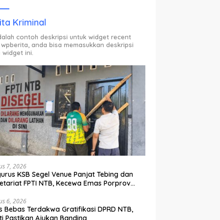
ODP.
ita Kriminal
adalah contoh deskripsi untuk widget recent
 wpberita, anda bisa memasukkan deskripsi
 widget ini.
us 7, 2026
urus KSB Segel Venue Panjat Tebing dan
etariat FPTI NTB, Kecewa Emas Porprov
lih Ke Dompu
us 6, 2026
s Bebas Terdakwa Gratifikasi DPRD NTB,
ti Pastikan Ajukan Banding