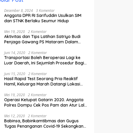
Desember 8, 2024
3 Komentar
Anggota DPR RI Sarifuddin Usulkan SIM
dan STNK Berlaku Seumur Hidup
Mei 19, 2020
2 Komentar
Aktivitas dan Tips Latihan Satriyo Budi
Penjaga Gawang PS Mataram Dalam
Masa Pandemi Covid-19.
Juni 14, 2020
2 Komentar
Transportasi Boleh Beroperasi Lagi ke
Luar Daerah, Ini Sejumlah Prosedur Bagi
Penumpang.
Juni 15, 2020
2 Komentar
Hasil Rapid Test Seorang Pria Reaktif
Hamil, Keluarga Marah Datangi Lokasi
Karantina
Mei 19, 2020
2 Komentar
Operasi Ketupat Gatarin 2020. Anggota
Polres Dompu Cek Pos Pam dan Atur Lalu
Lintas.
Mei 12, 2020
2 Komentar
Babinsa, Babinkamtibmas dan Gugus
Tugas Penanganan Covid-19 Sekongkang
Pasang Stiker di Rumah Warga Berstatus