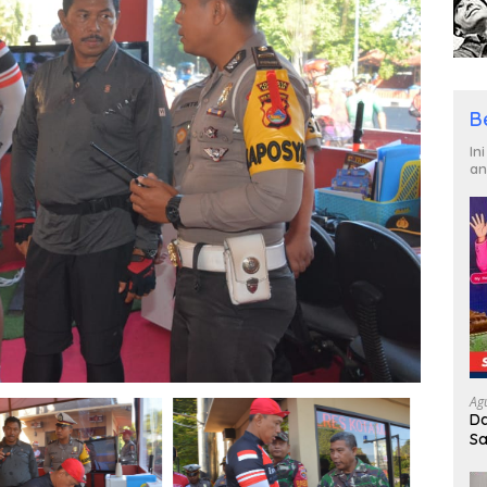
B
In
an
Ag
Da
Sa
R