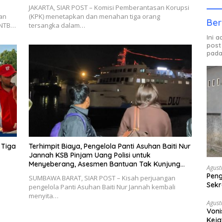
JAKARTA, SIAR POST – Komisi Pemberantasan Korupsi
an
(KPK) menetapkan dan menahan tiga orang
Ber
 NTB…
tersangka dalam…
Ini 
post
pada
 Tiga
Terhimpit Biaya, Pengelola Panti Asuhan Baiti Nur
Jannah KSB Pinjam Uang Polisi untuk
Menyeberang, Asesmen Bantuan Tak Kunjung
Agust
Tuntas
Peng
SUMBAWA BARAT, SIAR POST – Kisah perjuangan
Sekr
pengelola Panti Asuhan Baiti Nur Jannah kembali
Bera
menyita…
Agust
Voni
Keja