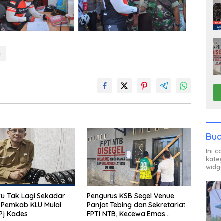
n
Bud
Ini 
kate
widg
u Tak Lagi Sekadar
Pengurus KSB Segel Venue
 Pemkab KLU Mulai
Panjat Tebing dan Sekretariat
Pj Kades
FPTI NTB, Kecewa Emas