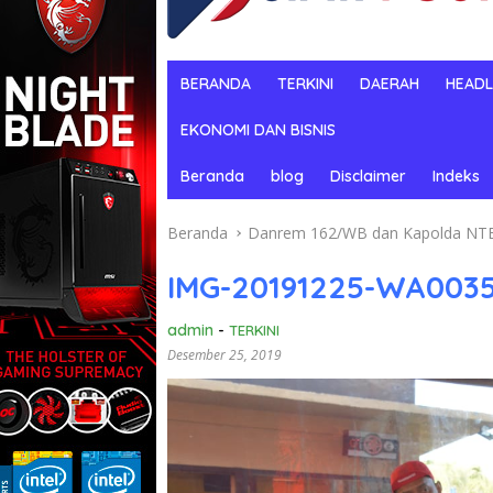
BERANDA
TERKINI
DAERAH
HEADL
EKONOMI DAN BISNIS
Beranda
blog
Disclaimer
Indeks
Beranda
Danrem 162/WB dan Kapolda NTB 
IMG-20191225-WA003
admin
-
TERKINI
Desember 25, 2019