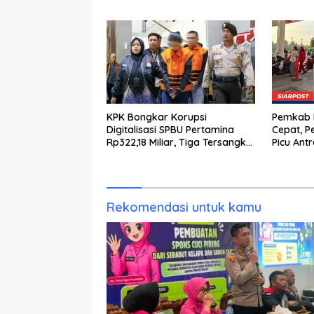
Lingkungan
KPK Bongkar Korupsi
Pemkab K
Digitalisasi SPBU Pertamina
Cepat, P
Rp322,18 Miliar, Tiga Tersangka
Picu Ant
Ditahan
Rekomendasi untuk kamu