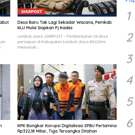
1
Sabut
Desa Baru Tak Lagi Sekadar Wacana, Pemkab
KLU Mulai Siapkan Pj Kades
2
Lombok utara ,SIARPOST – Pembentukan 26 desa
tan
persiapan di Kabupaten Lombok Utara (KLU) kini
i
memasuki…
3
4
5
6
n
KPK Bongkar Korupsi Digitalisasi SPBU Pertamina
v
Rp322,18 Miliar, Tiga Tersangka Ditahan