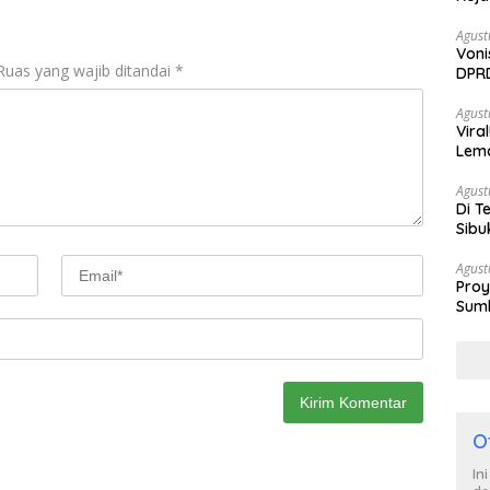
Agust
Voni
Ruas yang wajib ditandai
*
DPRD
Berh
Agust
Vira
Lem
Tan
Agust
Di T
Sibu
Poli
Agust
Proy
Sumb
Turu
O
In