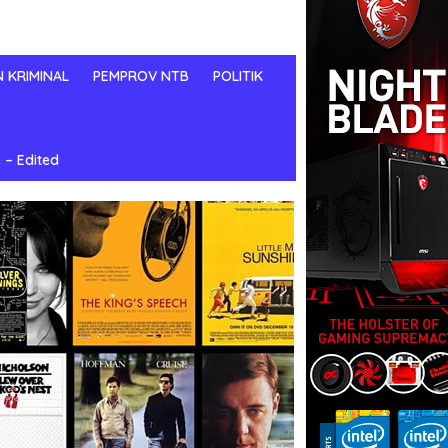
N KRIMINAL
PEMPROV NTB
POLITIK
 – Edited