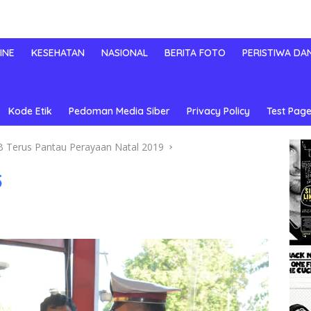
INE
KESEHATAN
NASIONAL
BERITA FOTO
PERISTIWA DA
Kode Etik
Pedoman Media Siber
Privacy Policy
Test Page
Terus Pantau Perayaan Natal 2019
5