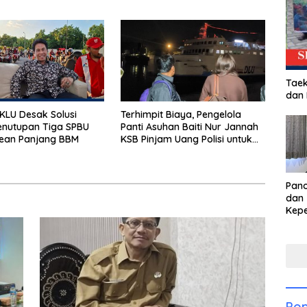
Porprov Beralih Ke Dompu
Taek
dan
LU Desak Solusi
Terhimpit Biaya, Pengelola
enutupan Tiga SPBU
Panti Asuhan Baiti Nur Jannah
rean Panjang BBM
KSB Pinjam Uang Polisi untuk
Menyeberang, Asesmen
Bantuan Tak Kunjung Tuntas
Pan
dan 
Kep
dal
Pari
Pop