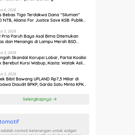
us 6, 2026
s Bebas Tiga Terdakwa Dana “Siluman”
 NTB, Aliansi For Justice Save KSB: Publik
ak Curiga, Minta MA dan KY Turun Tangan
us 5, 2026
l! Pria Paruh Baya Asal Bima Ditemukan
as dan Menangis di Lampu Merah BSD
gerang
us 3, 2026
engah Skandal Korupsi Lobar, Partai Koalisi
k Berebut Kursi Wabup, Kasta: Watak Asli
tik Kekuasaan Terbongkar!
us 3, 2026
ek Bibit Bawang UPLAND Rp7,5 Miliar di
awa Diaudit BPKP, Garda Satu Minta KPK
n Awasi Dugaan Kejanggalan
Selengkapnya
tomotif
i adalah contoh keterangan untuk widget