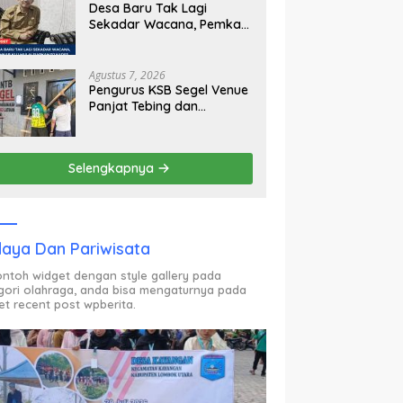
Desa Baru Tak Lagi
Sekadar Wacana, Pemkab
KLU Mulai Siapkan Pj
Kades
Agustus 7, 2026
Pengurus KSB Segel Venue
Panjat Tebing dan
Sekretariat FPTI NTB,
Kecewa Emas Porprov
Beralih Ke Dompu
Selengkapnya
aya Dan Pariwisata
contoh widget dengan style gallery pada
gori olahraga, anda bisa mengaturnya pada
et recent post wpberita.