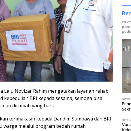
Ber
Ini 
post
pada
 Lalu Novizar Rahim mengatakan layanan rehab
jud kepedulian BRI kepada sesama, semoga bisa
Agust
Peng
yaman dirumah yang baru.
Sekr
Bera
an terimakasih kepada Dandim Sumbawa dan BRI
Agust
Voni
 warga melalui program bedah rumah.
Keja