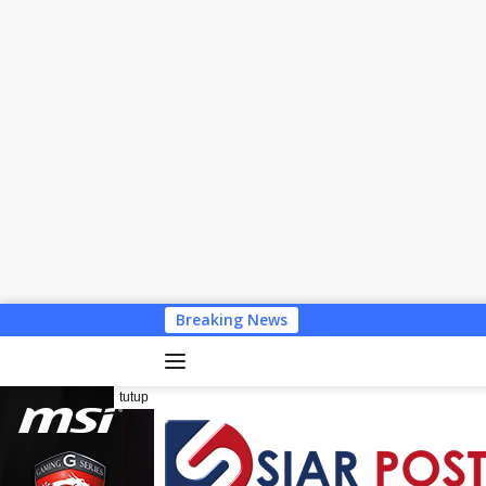
Langsung
Breaking News
Dari Limbah Jadi Cuan, De
ke
konten
tutup