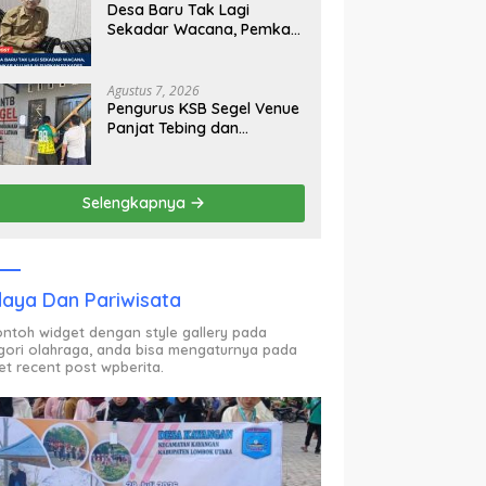
Desa Baru Tak Lagi
Sekadar Wacana, Pemkab
KLU Mulai Siapkan Pj
Kades
Agustus 7, 2026
Pengurus KSB Segel Venue
Panjat Tebing dan
Sekretariat FPTI NTB,
Kecewa Emas Porprov
Beralih Ke Dompu
Selengkapnya
aya Dan Pariwisata
contoh widget dengan style gallery pada
gori olahraga, anda bisa mengaturnya pada
et recent post wpberita.