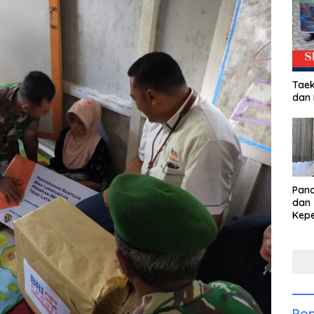
Taek
dan
Pan
dan 
Kep
dal
Pari
Pop