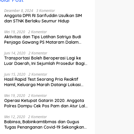
Desember 8, 2024
3 Komentar
Anggota DPR RI Sarifuddin Usulkan SIM
dan STNK Berlaku Seumur Hidup
Mei 19, 2020
2 Komentar
Aktivitas dan Tips Latihan Satriyo Budi
Penjaga Gawang PS Mataram Dalam
Masa Pandemi Covid-19.
Juni 14, 2020
2 Komentar
Transportasi Boleh Beroperasi Lagi ke
Luar Daerah, Ini Sejumlah Prosedur Bagi
Penumpang.
Juni 15, 2020
2 Komentar
Hasil Rapid Test Seorang Pria Reaktif
Hamil, Keluarga Marah Datangi Lokasi
Karantina
Mei 19, 2020
2 Komentar
Operasi Ketupat Gatarin 2020. Anggota
Polres Dompu Cek Pos Pam dan Atur Lalu
Lintas.
Mei 12, 2020
2 Komentar
Babinsa, Babinkamtibmas dan Gugus
Tugas Penanganan Covid-19 Sekongkang
Pasang Stiker di Rumah Warga Berstatus