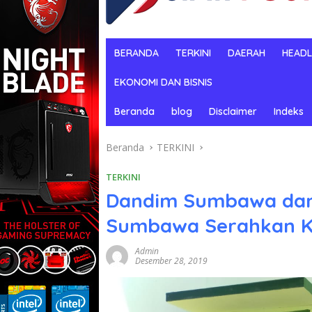
BERANDA
TERKINI
DAERAH
HEADL
EKONOMI DAN BISNIS
Beranda
blog
Disclaimer
Indeks
Beranda
TERKINI
TERKINI
Dandim Sumbawa dan
Sumbawa Serahkan K
Admin
Desember 28, 2019