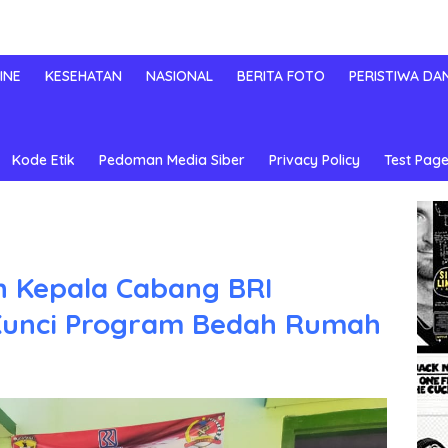
INE
KESEHATAN
NASIONAL
BERITA FOTO
PERISTIWA DA
Kode Etik
Pedoman Media Siber
Privacy Policy
Test Page
 Kepala Cabang BRI
unci Program Bedah Rumah