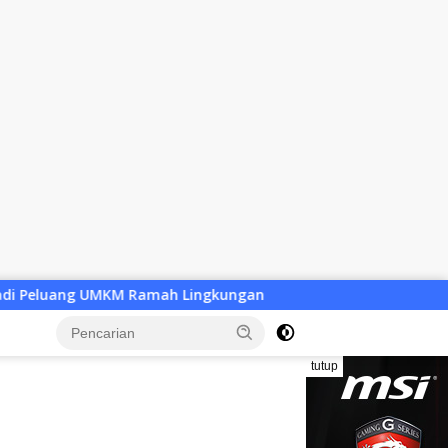
gkungan
Desa Baru Tak Lagi Sekadar Wacana, Pemkab K
tutup