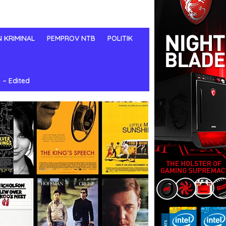
N KRIMINAL
PEMPROV NTB
POLITIK
 – Edited