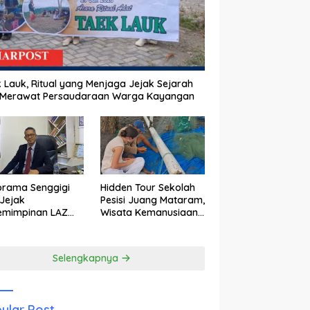
 Lauk, Ritual yang Menjaga Jejak Sejarah
 Merawat Persaudaraan Warga Kayangan
orama Senggigi
Hidden Tour Sekolah
Jejak
Pesisi Juang Mataram,
emimpinan LAZ
Wisata Kemanusiaan
am Kebangkitan
yang Membuka Mata
wisata
tentang Pendidikan
Anak Pesisir
Selengkapnya
ular Post