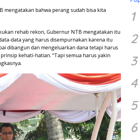
TB mengatakan bahwa perang sudah bisa kita
1
akukan rehab rekon, Gubernur NTB mengatakan itu
2
data-data yang harus disempurnakan karena itu
pai dibangun dan mengeluarkan dana tetapi harus
 prinsip kehati-hatian. “Tapi semua harus yakin
3
ngkasnya.
4
5
6