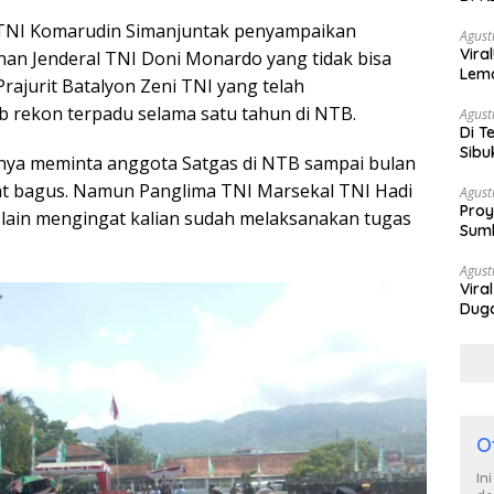
Berh
 TNI Komarudin Simanjuntak penyampaikan
Agust
Vira
an Jenderal TNI Doni Monardo yang tidak bisa
Lem
Prajurit Batalyon Zeni TNI yang telah
Tan
 rekon terpadu selama satu tahun di NTB.
Agust
Di T
Sibu
nya meminta anggota Satgas di NTB sampai bulan
Poli
gat bagus. Namun Panglima TNI Marsekal TNI Hadi
Agust
Proy
n lain mengingat kalian sudah melaksanakan tugas
Sumb
Turu
Agust
Vira
Duga
Satp
O
In