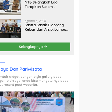
NTB Selangkah Lagi
Terapkan Sistem
Manajemen Talenta ASN
Agustus 6, 2026
Sastra Sasak Didorong
Keluar dari Arsip, Lombok
Utara Bangun Ruang
Kreatif bagi Generasi
Muda
Selengkapnya
aya Dan Pariwisata
contoh widget dengan style gallery pada
gori olahraga, anda bisa mengaturnya pada
et recent post wpberita.