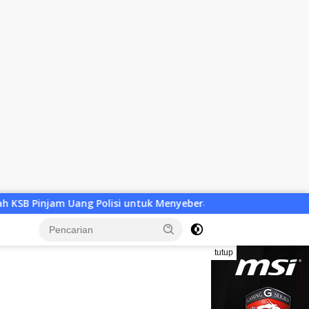
tuk Menyeberang, Asesmen Bantuan Tak Kunjung Tuntas
tutup