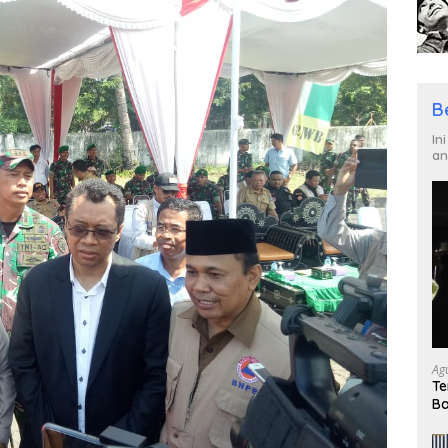
B
In
an
Ag
Te
Ba
un
Ku