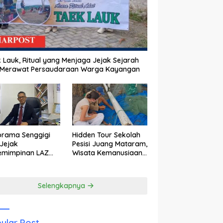
 Lauk, Ritual yang Menjaga Jejak Sejarah
 Merawat Persaudaraan Warga Kayangan
orama Senggigi
Hidden Tour Sekolah
Jejak
Pesisi Juang Mataram,
emimpinan LAZ
Wisata Kemanusiaan
am Kebangkitan
yang Membuka Mata
wisata
tentang Pendidikan
Anak Pesisir
Selengkapnya
ular Post