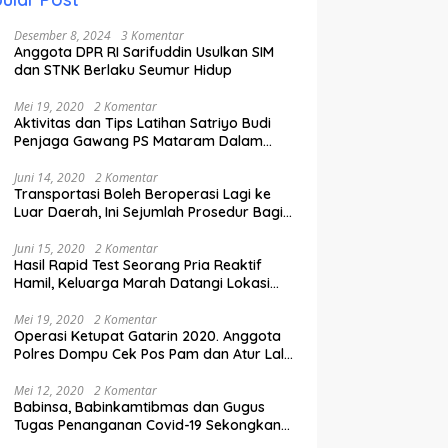
Desember 8, 2024
3 Komentar
Anggota DPR RI Sarifuddin Usulkan SIM
dan STNK Berlaku Seumur Hidup
Mei 19, 2020
2 Komentar
Aktivitas dan Tips Latihan Satriyo Budi
Penjaga Gawang PS Mataram Dalam
Masa Pandemi Covid-19.
Juni 14, 2020
2 Komentar
Transportasi Boleh Beroperasi Lagi ke
Luar Daerah, Ini Sejumlah Prosedur Bagi
Penumpang.
Juni 15, 2020
2 Komentar
Hasil Rapid Test Seorang Pria Reaktif
Hamil, Keluarga Marah Datangi Lokasi
Karantina
Mei 19, 2020
2 Komentar
Operasi Ketupat Gatarin 2020. Anggota
Polres Dompu Cek Pos Pam dan Atur Lalu
Lintas.
Mei 12, 2020
2 Komentar
Babinsa, Babinkamtibmas dan Gugus
Tugas Penanganan Covid-19 Sekongkang
Pasang Stiker di Rumah Warga Berstatus