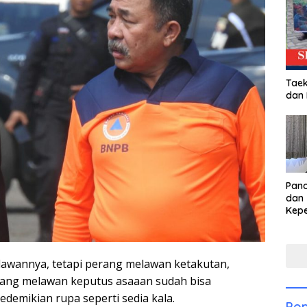
Taek
dan
Pan
dan 
Kep
dal
Pari
n lawannya, tetapi perang melawan ketakutan,
ang melawan keputus asaaan sudah bisa
demikian rupa seperti sedia kala.
Pop