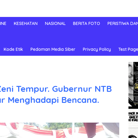
INE
KESEHATAN
NASIONAL
BERITA FOTO
PERISTIWA DA
Kode Etik
Pedoman Media Siber
Privacy Policy
Test Page
Zeni Tempur. Gubernur NTB
r Menghadapi Bencana.