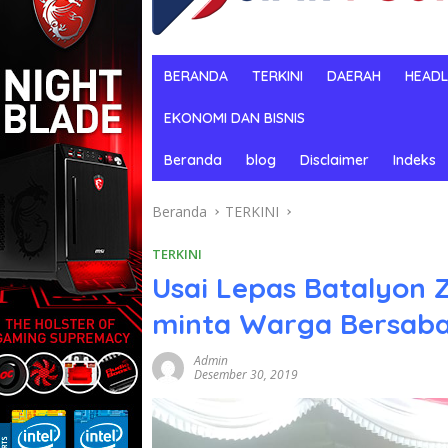
BERANDA
TERKINI
DAERAH
HEADL
EKONOMI DAN BISNIS
Beranda
blog
Disclaimer
Indeks
Beranda
TERKINI
TERKINI
Usai Lepas Batalyon 
minta Warga Bersaba
Admin
Desember 30, 2019