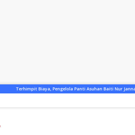
lola Panti Asuhan Baiti Nur Jannah KSB Pinjam Uang Polisi un