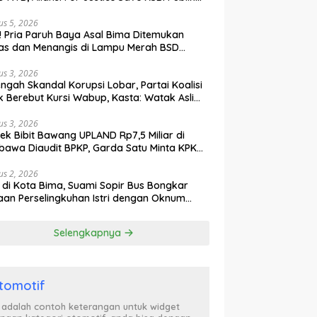
ak Curiga, Minta MA dan KY Turun Tangan
us 5, 2026
l! Pria Paruh Baya Asal Bima Ditemukan
as dan Menangis di Lampu Merah BSD
gerang
us 3, 2026
engah Skandal Korupsi Lobar, Partai Koalisi
k Berebut Kursi Wabup, Kasta: Watak Asli
tik Kekuasaan Terbongkar!
us 3, 2026
ek Bibit Bawang UPLAND Rp7,5 Miliar di
awa Diaudit BPKP, Garda Satu Minta KPK
n Awasi Dugaan Kejanggalan
us 2, 2026
l di Kota Bima, Suami Sopir Bus Bongkar
an Perselingkuhan Istri dengan Oknum
ol PP, Video Adu Mulut Heboh
Selengkapnya
tomotif
i adalah contoh keterangan untuk widget