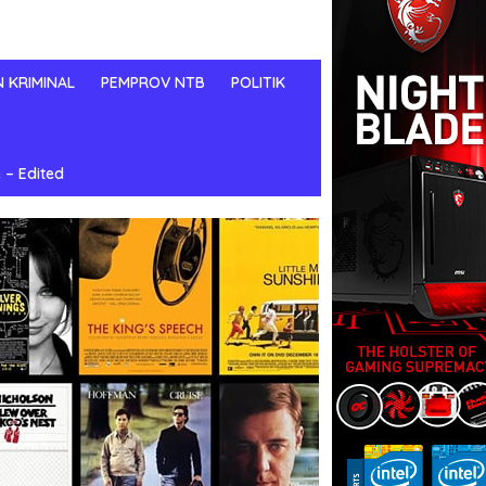
N KRIMINAL
PEMPROV NTB
POLITIK
 – Edited