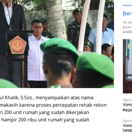
Ber
Ini 
post
pada
 Khalik, S.Sos., menyampaikan atas nama
Agust
imakasih karena proses percepatan rehab rekon
Voni
Keja
ari 200 unit rumah yang sudah dikerjakan
hampir 200 ribu unit rumah yang sudah
Agust
Voni
DPRD