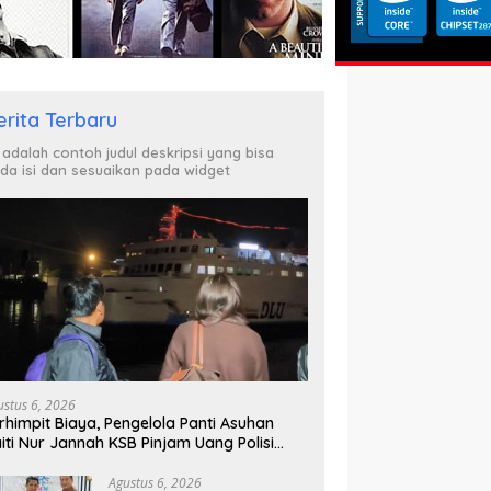
erita Terbaru
i adalah contoh judul deskripsi yang bisa
da isi dan sesuaikan pada widget
ustus 6, 2026
rhimpit Biaya, Pengelola Panti Asuhan
iti Nur Jannah KSB Pinjam Uang Polisi
tuk Menyeberang, Asesmen Bantuan Tak
njung Tuntas
Agustus 6, 2026